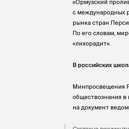
«Ормузский проли
с международных р
рынка стран Перси
По его словам, ми
«лихорадит».
В российских школ
Минпросвещения РФ
обществознания в 
на документ ведом
Согласно документу, 