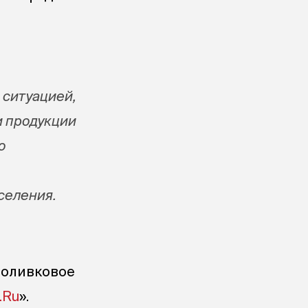
 ситуацией,
и продукции
о
аселения.
 оливковое
.Ru
».