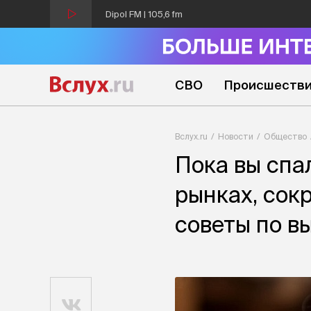
Dipol FM | 105,6 fm
СВО
Происшеств
Вслух.ru
Новости
Общество
Пока вы спа
рынках, сок
советы по в