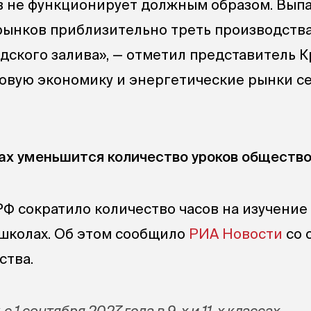
в не функционирует должным образом. Вып
ынков приблизительно треть производств
дского залива», — отметил представитель К
ровую экономику и энергетические рынки с
ах уменьшится количество уроков обществ
 сократило количество часов на изучение
школах. Об этом сообщило
РИА Новости
со 
ства.
с 1 сентября 2027 года в 9-х и 11-х классах