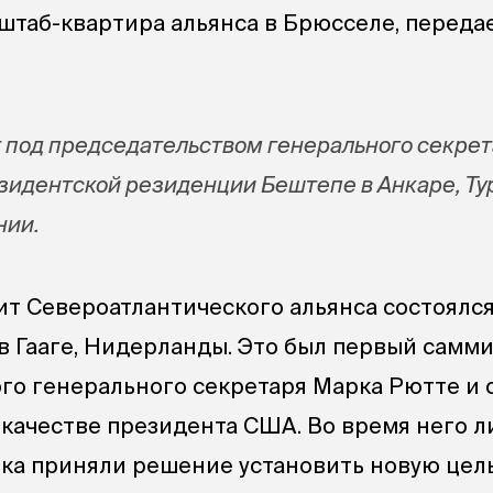
штаб-квартира альянса в Брюсселе, переда
 под председательством генерального секре
езидентской резиденции Бештепе в Анкаре, Тур
нии.
 Североатлантического альянса состоялся
 в Гааге, Нидерланды. Это был первый самми
го генерального секретаря Марка Рютте и 
 качестве президента США. Во время него л
ока приняли решение установить новую цел