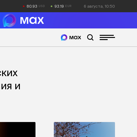
80.93
93.19
6 августа, 10:50
ских
ия и