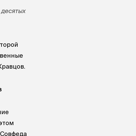
я десятых
оторой
твенные
Кравцов.
з
ние
 этом
Совфеда