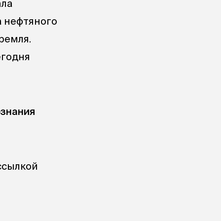
ала
а нефтяного
ремля.
егодня
ознания
ссылкой