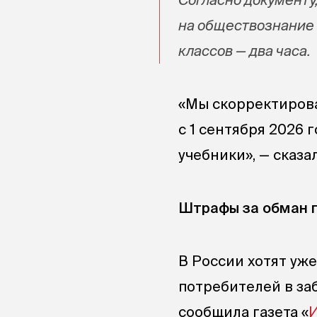
на обществознание б
классов — два часа.
«Мы скорректирова
с 1 сентября 2026
учебники», — сказ
Штрафы за обман п
В России хотят уж
потребителей в за
сообщила газета «
И