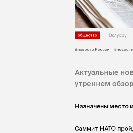
Вслух.ру
общество
#новости России
#новости
Актуальные нов
утреннем обзор
Назначены место 
Саммит НАТО пройд