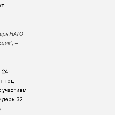
ет
таря НАТО
ция", —
 24-
т под
с участием
идеры 32
ь