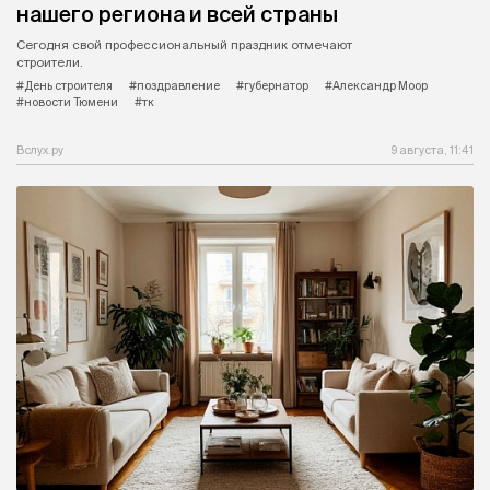
нашего региона и всей страны
Сегодня свой профессиональный праздник отмечают
строители.
#День строителя
#поздравление
#губернатор
#Александр Моор
#новости Тюмени
#тк
Вслух.ру
9 августа, 11:41