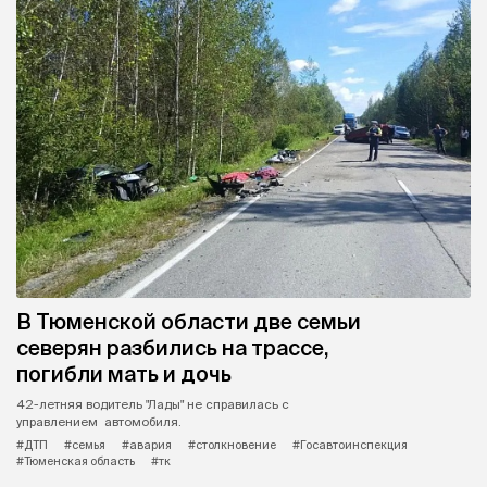
В Тюменской области две семьи
северян разбились на трассе,
погибли мать и дочь
42-летняя водитель "Лады" не справилась с
управлением автомобиля.
#ДТП
#семья
#авария
#столкновение
#Госавтоинспекция
#Тюменская область
#тк