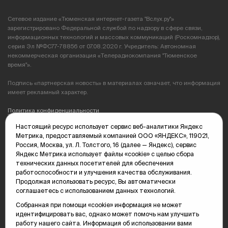
Сетевое издание «Тюменская интернет-газета "Вслух.ру"»
зарегистрировано Федеральной службой по надзору в сфере связи,
информационных технологий и массовых коммуникаций (Роскомнадзор),
серия Эл №ФС77-78856 от 07.08.2020 г. Учредитель: Автономная
некоммерческая организация «Телерадиокомпания "Тюменское
время"».
Подпись «партнерская новость» в материалах означает, что информация
имеет рекламный характер.
Политика конфиденциальности
Настоящий ресурс использует сервис веб-аналитики Яндекс
Редакция: 625035, Тюмень, пр. Геологоразведчиков, 28А
Метрика, предоставляемый компанией ООО «ЯНДЕКС», 119021,
(3452) 68-89-05
Россия, Москва, ул. Л. Толстого, 16 (далее — Яндекс), сервис
edit@vsluh.ru
Яндекс Метрика использует файлы «cookie» с целью сбора
технических данных посетителей для обеспечения
Главный редактор: Панкина Т.Ю.
работоспособности и улучшения качества обслуживания.
kika@vsluh.ru
Продолжая использовать ресурс, Вы автоматически
соглашаетесь с использованием данных технологий.
По вопросам рекламы:
(3452) 68-89-78
Собранная при помощи «cookie» информация не может
kotovaev@sibinformburo.ru
идентифицировать вас, однако может помочь нам улучшить
mim@vsluh.ru
работу нашего сайта. Информация об использовании вами