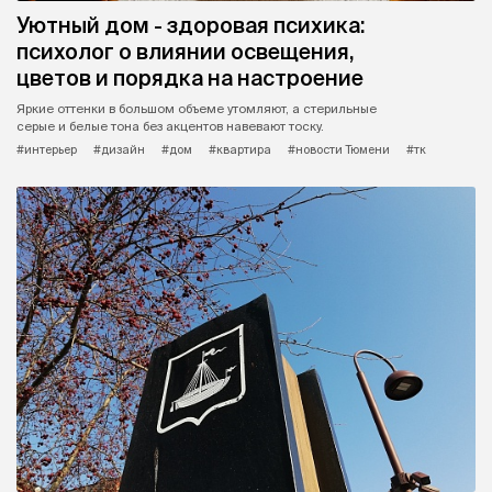
Уютный дом - здоровая психика:
психолог о влиянии освещения,
цветов и порядка на настроение
Яркие оттенки в большом объеме утомляют, а стерильные
серые и белые тона без акцентов навевают тоску.
#интерьер
#дизайн
#дом
#квартира
#новости Тюмени
#тк