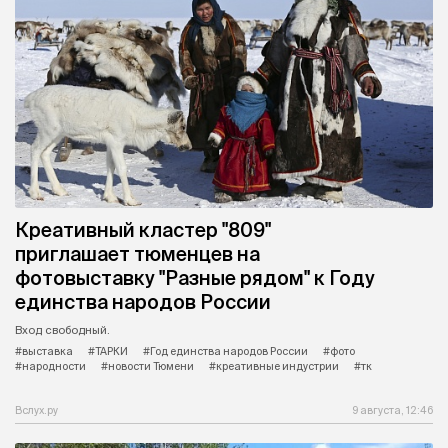
Креативный кластер "809"
приглашает тюменцев на
фотовыставку "Разные рядом" к Году
единства народов России
Вход свободный.
#выставка
#ТАРКИ
#Год единства народов России
#фото
#народности
#новости Тюмени
#креативные индустрии
#тк
Вслух.ру
9 августа, 12:46