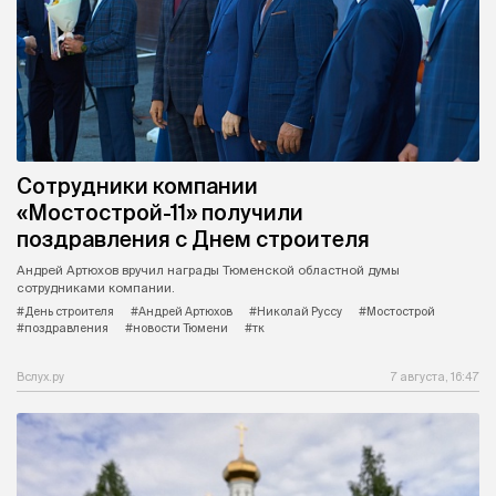
Сотрудники компании
«Мостострой-11» получили
поздравления с Днем строителя
Андрей Артюхов вручил награды Тюменской областной думы
сотрудниками компании.
#День строителя
#Андрей Артюхов
#Николай Руссу
#Мостострой
#поздравления
#новости Тюмени
#тк
Вслух.ру
7 августа, 16:47