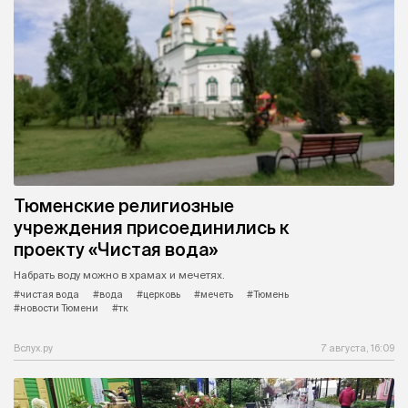
Тюменские религиозные
учреждения присоединились к
проекту «Чистая вода»
Набрать воду можно в храмах и мечетях.
#чистая вода
#вода
#церковь
#мечеть
#Тюмень
#новости Тюмени
#тк
Вслух.ру
7 августа, 16:09