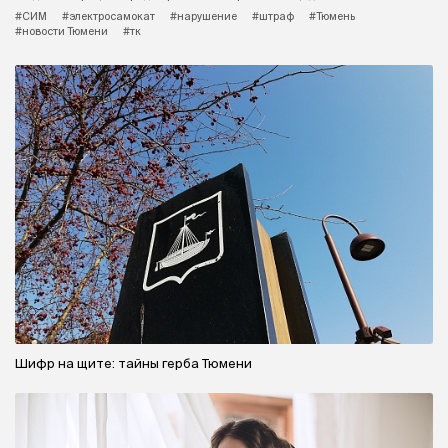
#СИМ
#электросамокат
#нарушение
#штраф
#Тюмень
#новости Тюмени
#тк
Шифр на щите: тайны герба Тюмени