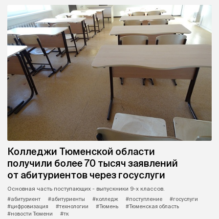
Колледжи Тюменской области
получили более 70 тысяч заявлений
от абитуриентов через госуслуги
Основная часть поступающих - выпускники 9-х классов.
#абитуриент
#абитуриенты
#колледж
#поступление
#госуслуги
#цифровизация
#технологии
#Тюмень
#Тюменская область
#новости Тюмени
#тк