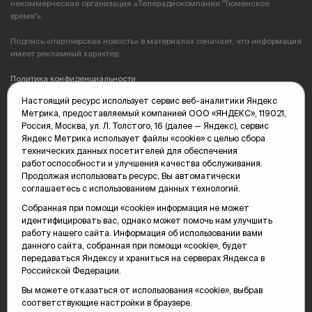
некоммерческая организация «Телерадиокомпания "Тюменское
время"».
Подпись «партнерская новость» в материалах означает, что информация
имеет рекламный характер.
Политика конфиденциальности
Настоящий ресурс использует сервис веб-аналитики Яндекс
Редакция: 625035, Тюмень, пр. Геологоразведчиков, 28А
Метрика, предоставляемый компанией ООО «ЯНДЕКС», 119021,
(3452) 68-89-05
Россия, Москва, ул. Л. Толстого, 16 (далее — Яндекс), сервис
edit@vsluh.ru
Яндекс Метрика использует файлы «cookie» с целью сбора
технических данных посетителей для обеспечения
Главный редактор: Панкина Т.Ю.
работоспособности и улучшения качества обслуживания.
kika@vsluh.ru
Продолжая использовать ресурс, Вы автоматически
соглашаетесь с использованием данных технологий.
По вопросам рекламы:
(3452) 68-89-78
Собранная при помощи «cookie» информация не может
kotovaev@sibinformburo.ru
идентифицировать вас, однако может помочь нам улучшить
mim@vsluh.ru
работу нашего сайта. Информация об использовании вами
данного сайта, собранная при помощи «cookie», будет
передаваться Яндексу и храниться на серверах Яндекса в
Российской Федерации.
Вы можете отказаться от использования «cookie», выбрав
соответствующие настройки в браузере.