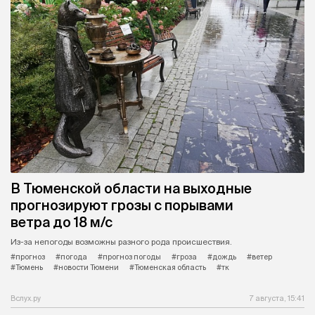
В Тюменской области на выходные
прогнозируют грозы с порывами
ветра до 18 м/с
Из-за непогоды возможны разного рода происшествия.
#прогноз
#погода
#прогноз погоды
#гроза
#дождь
#ветер
#Тюмень
#новости Тюмени
#Тюменская область
#тк
Вслух.ру
7 августа, 15:41