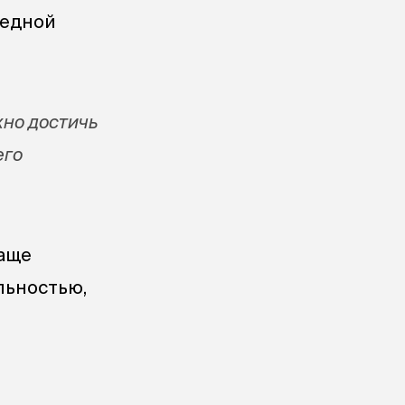
редной
жно достичь
его
чаще
льностью,