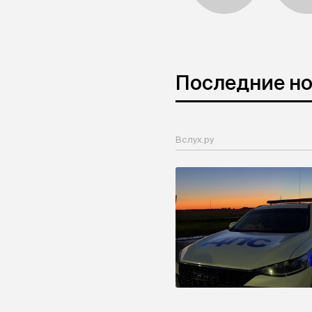
Последние н
Вслух.ру