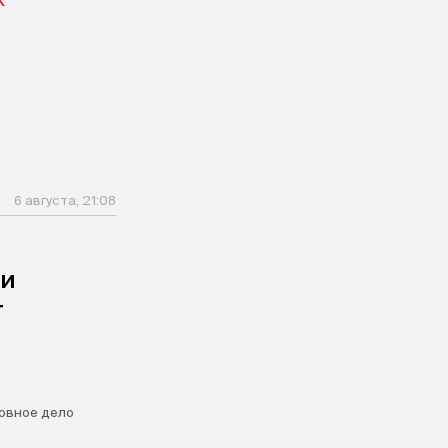
6 августа, 21:08
ли
т
овное дело