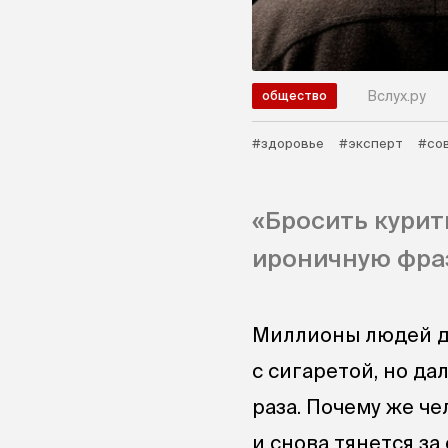
Вслух.ру
общество
#здоровье
#эксперт
#со
«Бросить курить
ироничную фраз
Миллионы людей де
с сигаретой, но да
раза. Почему же ч
и снова тянется з