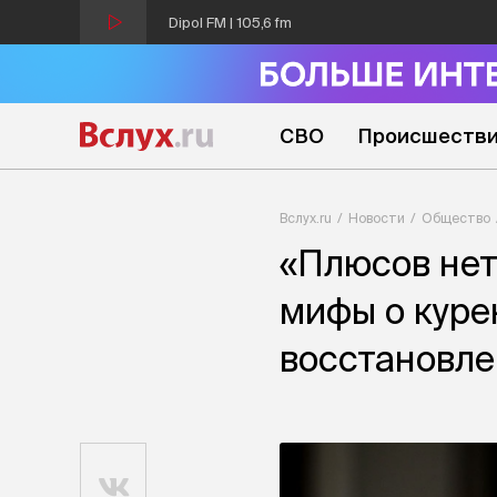
Dipol FM | 105,6 fm
СВО
Происшеств
Вслух.ru
Новости
Общество
«Плюсов нет
мифы о куре
восстановле