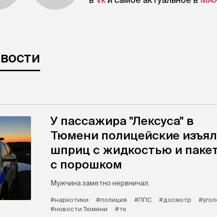
овости
У пассажира "Лексуса" в
Тюмени полицейские изъя
шприц с жидкостью и паке
с порошком
Мужчина заметно нервничал.
#наркотики
#полиция
#ППС
#досмотр
#угол
#новости Тюмени
#тк