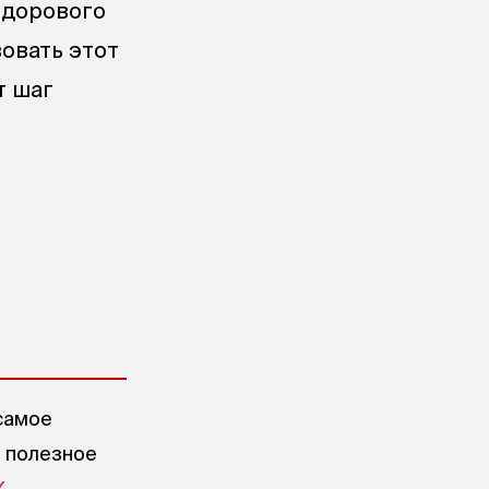
здорового
овать этот
т шаг
самое
е полезное
X