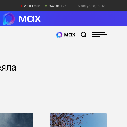
81.41
94.06
6 августа, 19:49
еяла