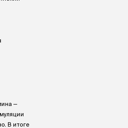
я
мина —
имуляции
о. В итоге