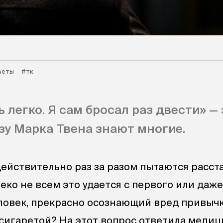
веты
#тк
 легко. Я сам бросал раз двести» — 
у Марка Твена знают многие.
йствительно раз за разом пытаются расст
леко не всем это удается с первого или даже
еловек, прекрасно осознающий вред привычк
а сигаретой? На этот вопрос ответила меди