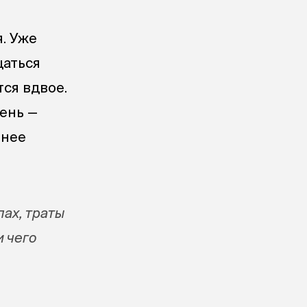
. Уже
щаться
тся вдвое.
ень —
 нее
пах, траты
и чего