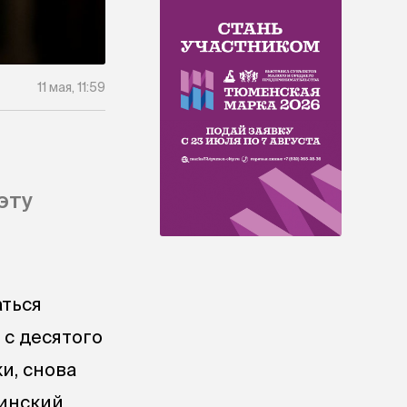
11 мая, 11:59
эту
аться
 с десятого
и, снова
цинский