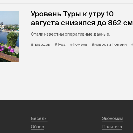
Уровень Туры к утру 10
августа снизился до 862 см
Стали известны оперативные данные.
#паводок
#Тура
#Тюмень
#новости Тюмени
Беседы
Экономим
Обзор
Политика