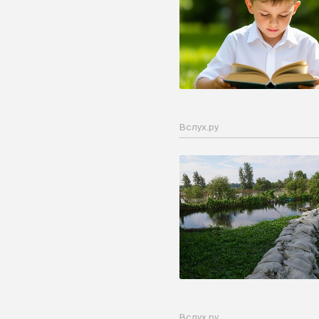
Вслух.ру
Вслух.ру