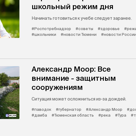
школьный режим дня
Начинать готовиться к учебе следует заранее.
#Роспотребнадзор
#советы
#здоровье
#реж
#школьники
#новости Тюмени
#новости Росси
Александр Моор: Все
внимание - защитным
сооружениям
Ситуация может осложниться из-за дождей.
#паводок
#губернатор
#Александр Моор
#до
#дамба
#Тюменская область
#река
#Тура
#т