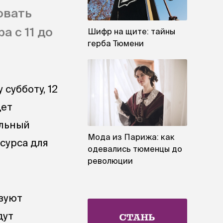
овать
 с 11 до
Шифр на щите: тайны
герба Тюмени
субботу, 12
дет
ельный
Мода из Парижа: как
сурса для
одевались тюменцы до
революции
зуют
дут