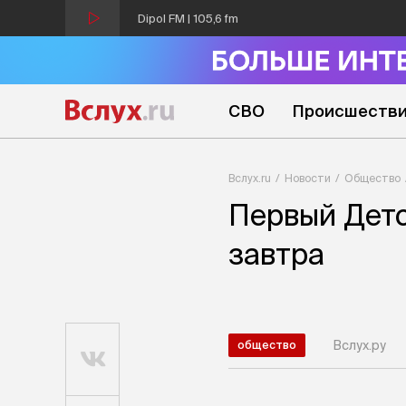
Dipol FM | 105,6 fm
СВО
Происшеств
Вслух.ru
Новости
Общество
Первый Детс
завтра
Вслух.ру
общество