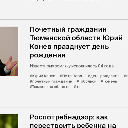
Почетный гражданин
Тюменской области Юрий
Конев празднует день
рождения
Известному земляку исполнилось 84 года.
#Юрий Конев
#Петр Вагин
#день рождения
#
#почетный гражданин
#Тобольск
#Тюмень
#Тюменская область
#тк
Роспотребнадзор: как
перестроить ребенка на