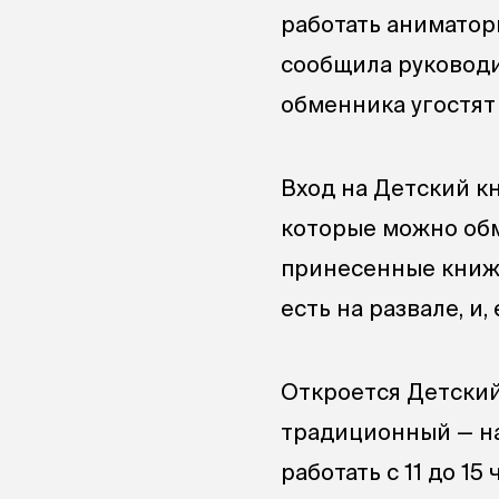
работать аниматоры
сообщила руковод
обменника угостят
Вход на Детский к
которые можно обм
принесенные книжк
есть на развале, и
Откроется Детский
традиционный — на 
работать с 11 до 15 