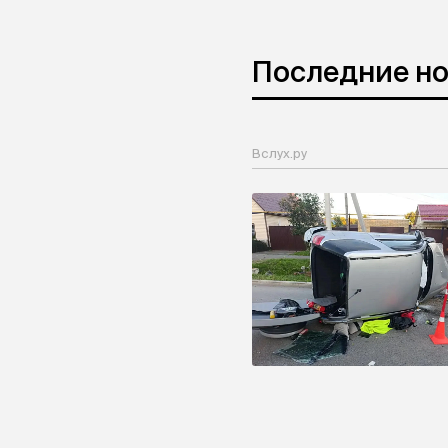
Последние н
Вслух.ру