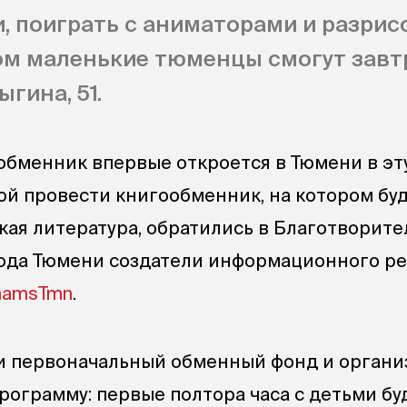
, поиграть с аниматорами и разрис
м маленькие тюменцы смогут завтра
ыгина, 51.
бменник впервые откроется в Тюмени в эту 
ой провести книгообменник, на котором бу
кая литература, обратились в Благотворит
ода Тюмени создатели информационного ре
mamsTmn
.
и первоначальный обменный фонд и органи
рограмму: первые полтора часа с детьми бу