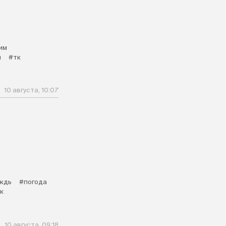
им
и
#тк
10 августа, 10:07
ждь
#погода
к
10 августа, 09:18