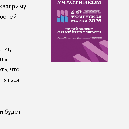
квагриму,
гостей
ниг,
ать
ть, что
няться.
и будет