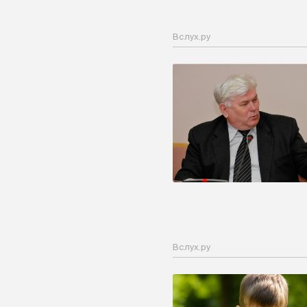
Вслух.ру
Вслух.ру