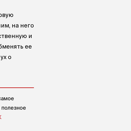
рвую
ним, на него
ственную и
обменять ее
ух о
самое
е полезное
X