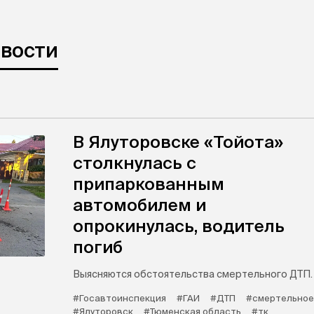
овости
В Ялуторовске «Тойота»
столкнулась с
припаркованным
автомобилем и
опрокинулась, водитель
погиб
Выясняются обстоятельства смертельного ДТП.
#Госавтоинспекция
#ГАИ
#ДТП
#смертельное
#Ялуторовск
#Тюменская область
#тк