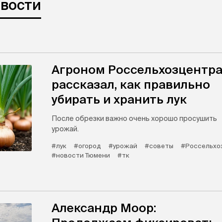
овости
Агроном Россельхозцентр
рассказал, как правильно
убирать и хранить лук
После обрезки важно очень хорошо просушить
урожай.
#лук
#огород
#урожай
#советы
#Россельхо
#новости Тюмени
#тк
Александр Моор: