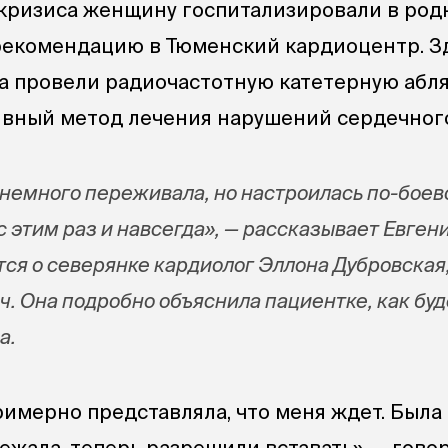
кризиса женщину госпитализировали в род
рекомендацию в Тюменский кардиоцентр. З
а провели радиочастотную катетерную абл
ивный метод лечения нарушений сердечног
ь немного переживала, но настроилась по-боев
с этим раз и навсегда», — рассказывает Евген
тся о северянке кардиолог Эллона Дубровская
ч. Она подробно объяснила пациентке, как буд
а.
римерно представляла, что меня ждет. Была 
ежала, теперь разрешили вставать», — гово