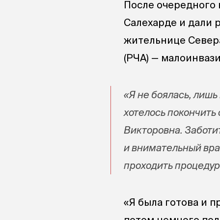
После очередного 
Салехарде и дали 
жительнице Север
(РЧА) — малоинваз
«Я не боялась, лиш
хотелось покончить 
Викторовна. Заботи
и внимательный вра
проходить процедур
«Я была готова и п
потом немного пол