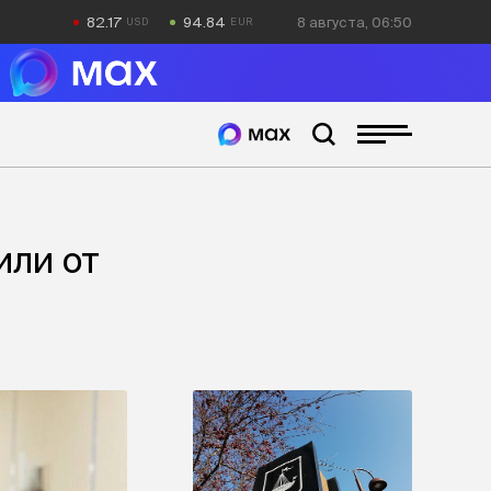
82.17
94.84
8 августа, 06:50
или от