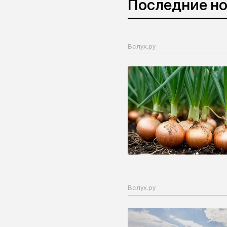
Последние н
Вслух.ру
Вслух.ру