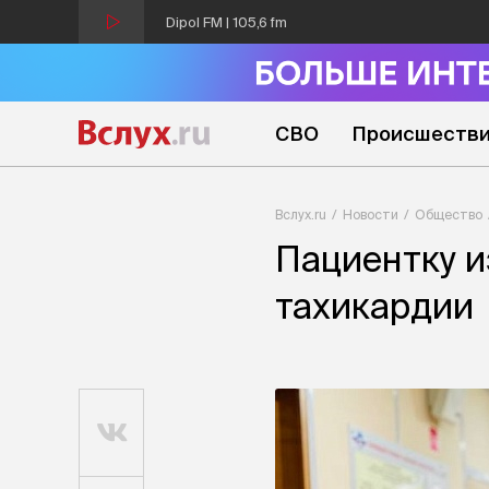
Dipol FM | 105,6 fm
СВО
Происшеств
Вслух.ru
Новости
Общество
Пациентку и
тахикардии