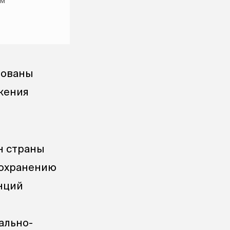
ам
бованы
жения
н страны
оохранению
нций
ально-