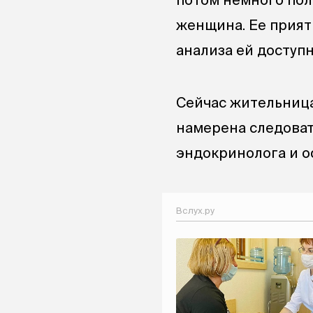
женщина. Ее прият
анализа ей доступ
Сейчас жительница
намерена следоват
эндокринолога и о
Вслух.ру