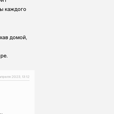
ты каждого
хав домой,
ре.
апреля 2023, 13:12