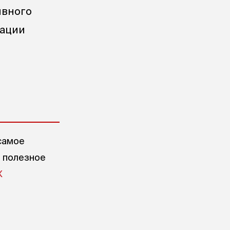
ивного
зации
самое
е полезное
X