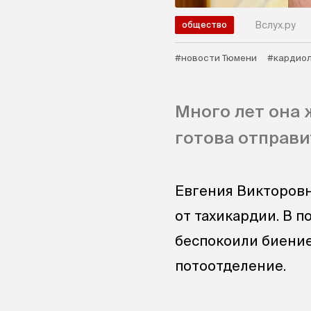
Вслух.ру
общество
#новости Тюмени
#кардиол
Много лет она 
готова отправи
Евгения Викторовн
от тахикардии. В 
беспокоили биение 
потоотделение.