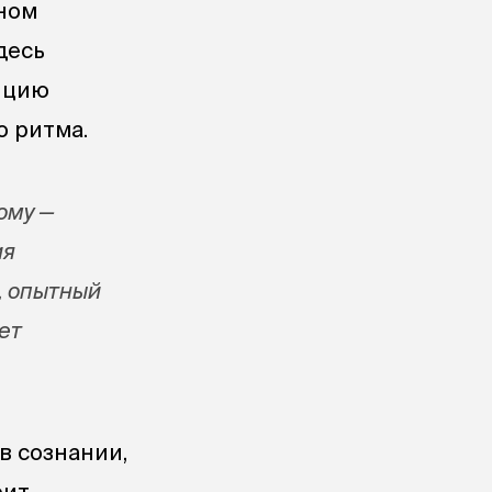
ном
десь
яцию
о ритма.
ому —
ия
, опытный
ет
в сознании,
рит