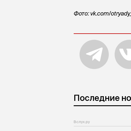
Фото: vk.com/otryad
Последние н
Вслух.ру