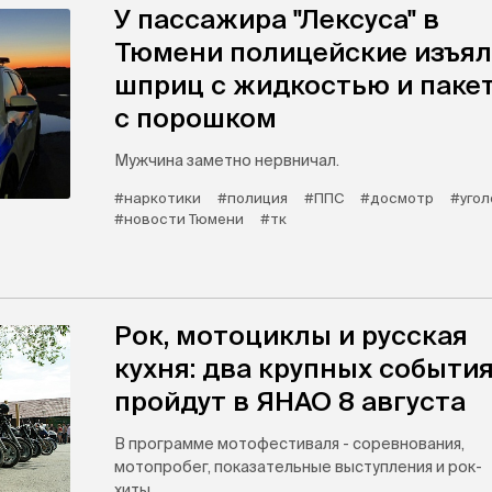
У пассажира "Лексуса" в
Тюмени полицейские изъя
шприц с жидкостью и паке
с порошком
Мужчина заметно нервничал.
#наркотики
#полиция
#ППС
#досмотр
#угол
#новости Тюмени
#тк
Рок, мотоциклы и русская
кухня: два крупных событи
пройдут в ЯНАО 8 августа
В программе мотофестиваля - соревнования,
мотопробег, показательные выступления и рок-
хиты.