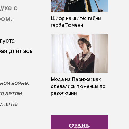
ухе с
ом.
Шифр на щите: тайны
герба Тюмени
густа
рая длилась
Мода из Парижа: как
ной войне.
одевались тюменцы до
то летом
революции
ены на