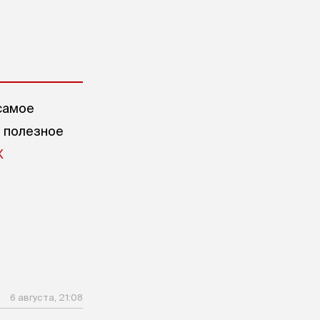
самое
е полезное
X
6 августа, 21:08