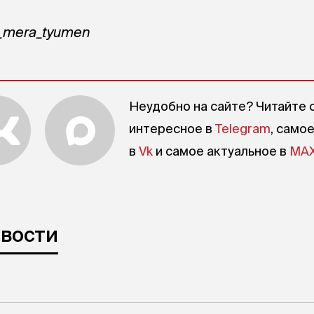
y_mera_tyumen
Неудобно на сайте? Читайте 
интересное в
Telegram
, само
в
Vk
и самое актуальное в
MA
овости