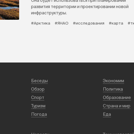
Она будет использоваться при планировании
развития территории и проектировании новой
инфраструктуры.
#Арктика
#ЯНАО
#исследования
#карта
#т
Беседы
Экономим
Обзор
Политика
Спорт
Образование
Туризм
Страна и мир
Погода
Еда