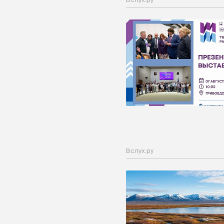
Вслух.ру