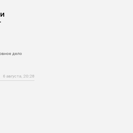
ли
т
овное дело
6 августа, 20:28
я