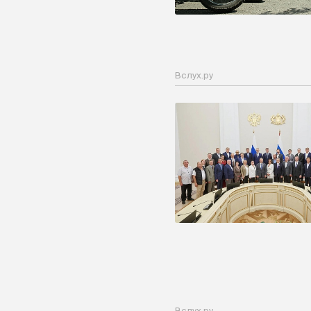
Вслух.ру
Вслух.ру