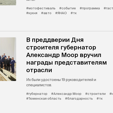
#мотофестиваль
#событие
#программа
#гас
#кухня
#авто
#ЯНАО
#тк
В преддверии Дня
строителя губернатор
Александр Моор вручил
награды представителям
отрасли
Их были удостоены 19 руководителей и
специалистов.
#губернатор
#Александр Моор
#строители
#
#Тюменская область
#благодарность
#тк