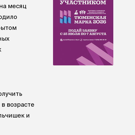
на месяц
ходило
рытом
ных
к
олучить
 в возрасте
альчишек и