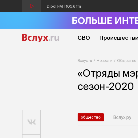
Dipol FM | 105,6 fm
СВО
Происшеств
Вслух.ru
Новости
Общество
«Отряды мэр
сезон-2020
Вслух.ру
общество