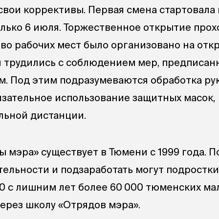
свои коррективы. Первая смена стартовала 
олько 6 июля. Торжественное открытие про
во рабочих мест было организовано на отк
и трудились с соблюдением мер, предписан
. Под этим подразумеваются обработка ру
язательное использование защитных масок,
льной дистанции.
 мэра» существует в Тюмени c 1999 года. П
тельности и подзаработать могут подростки
а 20 с лишним лет более 60 000 тюменских м
ерез школу «Отрядов мэра».