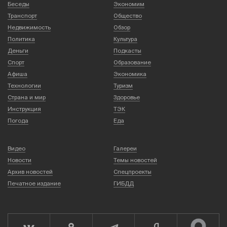
Беседы
Экономим
Транспорт
Общество
Недвижимость
Обзор
Политика
Культура
Деньги
Подкасты
Спорт
Образование
Афиша
Экономика
Технологии
Туризм
Страна и мир
Здоровье
Инструкция
ТЭК
Погода
Еда
Видео
Галереи
Новости
Темы новостей
Архив новостей
Спецпроекты
Печатное издание
ГИБДД