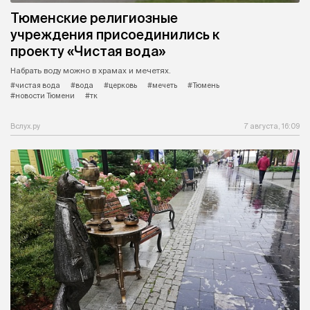
Тюменские религиозные
учреждения присоединились к
проекту «Чистая вода»
Набрать воду можно в храмах и мечетях.
#чистая вода
#вода
#церковь
#мечеть
#Тюмень
#новости Тюмени
#тк
Вслух.ру
7 августа, 16:09