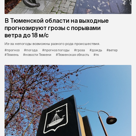
В Тюменской области на выходные
прогнозируют грозы с порывами
ветра до 18 м/с
Из-за непогоды возможны разного рода происшествия.
#прогноз
#погода
#прогноз погоды
#гроза
#дождь
#ветер
#Тюмень
#новости Тюмени
#Тюменская область
#тк