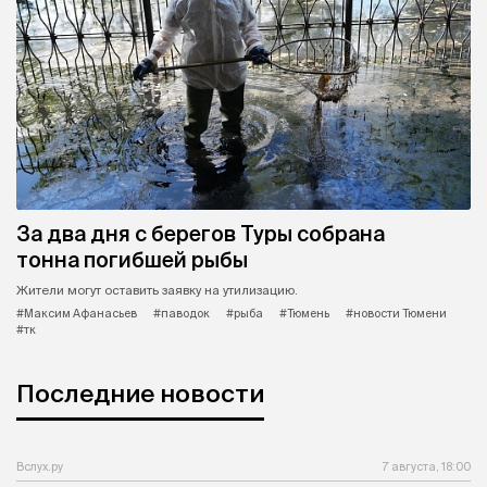
За два дня с берегов Туры собрана
тонна погибшей рыбы
Жители могут оставить заявку на утилизацию.
#Максим Афанасьев
#паводок
#рыба
#Тюмень
#новости Тюмени
#тк
Последние новости
Вслух.ру
7 августа, 18:00