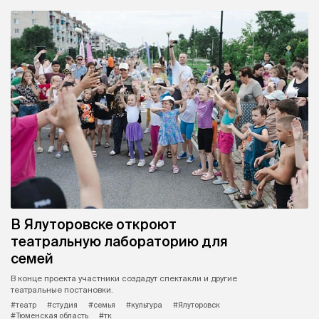
В Ялуторовске откроют
театральную лабораторию для
семей
В конце проекта участники создадут спектакли и другие
театральные постановки.
#театр
#студия
#семья
#культура
#Ялуторовск
#Тюменская область
#тк