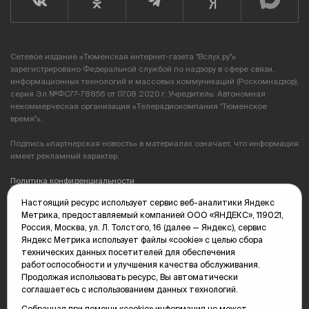
Сетевое издание «Тюменская интернет-газета "Вслух.ру"»
зарегистрировано Федеральной службой по надзору в сфере связи,
информационных технологий и массовых коммуникаций (Роскомнадзор),
серия Эл №ФС77-78856 от 07.08.2020 г. Учредитель: Автономная
некоммерческая организация «Телерадиокомпания "Тюменское
время"».
Подпись «партнерская новость» в материалах означает, что информация
имеет рекламный характер.
Политика конфиденциальности
Настоящий ресурс использует сервис веб-аналитики Яндекс
Редакция: 625035, Тюмень, пр. Геологоразведчиков, 28А
Метрика, предоставляемый компанией ООО «ЯНДЕКС», 119021,
(3452) 68-89-05
Россия, Москва, ул. Л. Толстого, 16 (далее — Яндекс), сервис
edit@vsluh.ru
Яндекс Метрика использует файлы «cookie» с целью сбора
технических данных посетителей для обеспечения
Главный редактор: Панкина Т.Ю.
работоспособности и улучшения качества обслуживания.
kika@vsluh.ru
Продолжая использовать ресурс, Вы автоматически
соглашаетесь с использованием данных технологий.
По вопросам рекламы:
(3452) 68-89-78
Собранная при помощи «cookie» информация не может