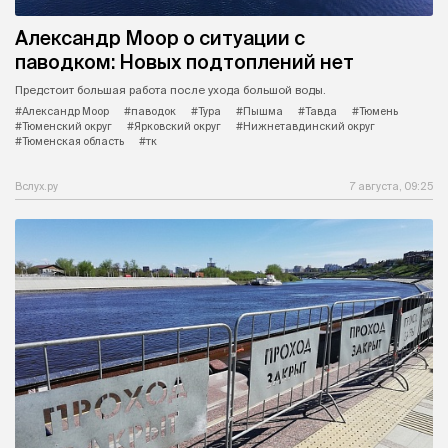
Александр Моор о ситуации с
паводком: Новых подтоплений нет
Предстоит большая работа после ухода большой воды.
#Александр Моор
#паводок
#Тура
#Пышма
#Тавда
#Тюмень
#Тюменский округ
#Ярковский округ
#Нижнетавдинский округ
#Тюменская область
#тк
Вслух.ру
7 августа, 09:25