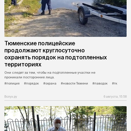
Тюменские полицейские
продолжают круглосуточно
охранять порядок на подтопленных
территориях
Они следят за тем, чтобы на подтопленные участки не
проникали посторонние лица.
#полиция
#порядок
#охрана
#новости Тюмени
#паводок
#тк
Вслух.ру
6 августа, 15:58