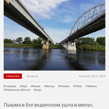
Вслух.ру
10 июня 2024, 09:11
общество
#паводок
#Тура
#Ишим
#Иртыш
#Пышма
#Тобол
#Тюмень
#Тюменская область
#карт
Пышма в Богандинском ушла в минус.