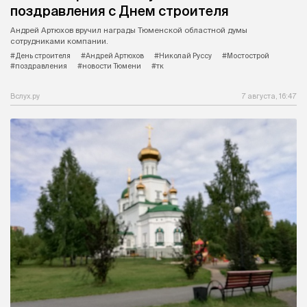
поздравления с Днем строителя
Андрей Артюхов вручил награды Тюменской областной думы
сотрудниками компании.
#День строителя
#Андрей Артюхов
#Николай Руссу
#Мостострой
#поздравления
#новости Тюмени
#тк
Вслух.ру
7 августа, 16:47