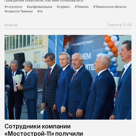
Гражданам объяснили, как ими пользоваться.
#госуслуги
#цифровизация
#сервис
#Тюмень
#Тюменская область
#новости Тюмени
#тк
Вслух.ру
7 августа, 17:00
Сотрудники компании
«Мостострой-11» получили