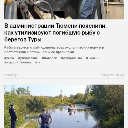
В администрации Тюмени пояснили,
как утилизируют погибшую рыбу с
берегов Туры
Работы ведутся с соблюдением всех экологических норм и в
соответствии с ветеринарными правилами.
#рыба
#утилизация
#паводок
#официально
#Тюмень
#новости Тюмени
#тк
Вслух.ру
6 августа, 18:00