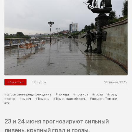
Вслух.ру
23 июня, 12:12
общество
#штормовое предупреждение
#погода
#прогноз
#гроза
#град
#ветер
#смерч
#Тюмень
#Тюменская область
#новости Тюмени
#тк
23 и 24 июня прогнозируют сильный
ливень, крупный град и грозы.