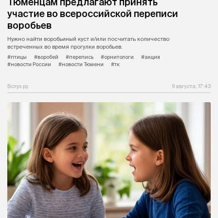
Тюменцам предлагают принять
участие во всероссийской переписи
воробьев
Нужно найти воробьиный куст и/или посчитать количество
встреченных во время прогулки воробьев.
#птицы
#воробей
#перепись
#орнитологи
#акция
#новости России
#новости Тюмени
#тк
Вслух.ру
9 августа, 17:43