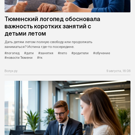
Тюменский логопед обосновала
важность коротких занятий с
детьми летом
Дать детям летом полную свободу или продолжать
заниматься? Истина где-то посередине.
#логопед
#дети
#занятия
#лето
#родители
#обучение
#новости Тюмени
#тк
Вслух.ру
9 августа, 16:06