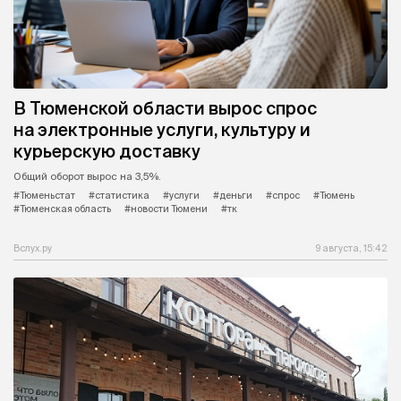
В Тюменской области вырос спрос
на электронные услуги, культуру и
курьерскую доставку
Общий оборот вырос на 3,5%.
#Тюменьстат
#статистика
#услуги
#деньги
#спрос
#Тюмень
#Тюменская область
#новости Тюмени
#тк
Вслух.ру
9 августа, 15:42