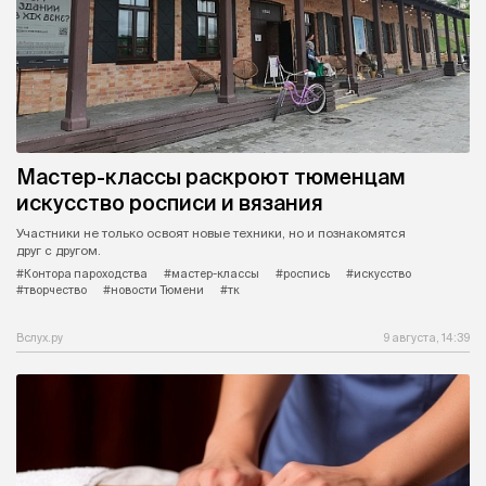
Мастер-классы раскроют тюменцам
искусство росписи и вязания
Участники не только освоят новые техники, но и познакомятся
друг с другом.
#Контора пароходства
#мастер-классы
#роспись
#искусство
#творчество
#новости Тюмени
#тк
Вслух.ру
9 августа, 14:39