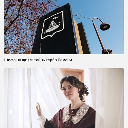
Шифр на щите: тайны герба Тюмени