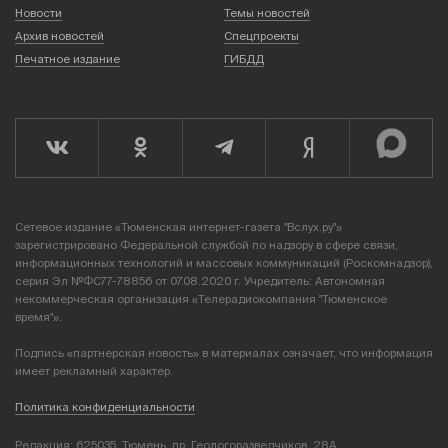
Новости
Темы новостей
Архив новостей
Спецпроекты
Печатное издание
ГИБДД
Сетевое издание «Тюменская интернет-газета "Вслух.ру"»
зарегистрировано Федеральной службой по надзору в сфере связи,
информационных технологий и массовых коммуникаций (Роскомнадзор),
серия Эл №ФС77-78856 от 07.08.2020 г. Учредитель: Автономная
некоммерческая организация «Телерадиокомпания "Тюменское
время"».
Подпись «партнерская новость» в материалах означает, что информация
имеет рекламный характер.
Политика конфиденциальности
Редакция: 625035, Тюмень, пр. Геологоразведчиков, 28А