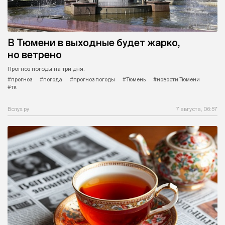
В Тюмени в выходные будет жарко,
но ветрено
Прогноз погоды на три дня.
#прогноз
#погода
#прогноз погоды
#Тюмень
#новости Тюмени
#тк
Вслух.ру
7 августа, 06:57