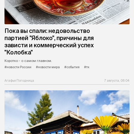
Пока вы спали: недовольство
партией "Яблоко", причины для
зависти и коммерческий успех
"Колобка"
Коротко - о самом главном.
#новости России
#новости мира
#события
#тк
Агафья Погодница
7 августа, 06:04