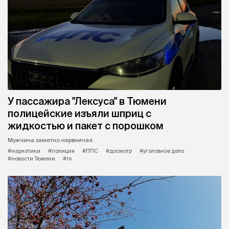
У пассажира "Лексуса" в Тюмени
полицейские изъяли шприц с
жидкостью и пакет с порошком
Мужчина заметно нервничал.
#наркотики
#полиция
#ППС
#досмотр
#уголовное дело
#новости Тюмени
#тк