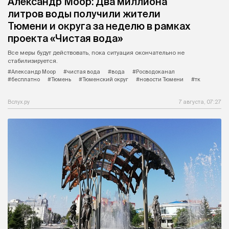
Александр Моор: Два миллиона
литров воды получили жители
Тюмени и округа за неделю в рамках
проекта «Чистая вода»
Все меры будут действовать, пока ситуация окончательно не
стабилизируется.
#Александр Моор
#чистая вода
#вода
#Росводоканал
#бесплатно
#Тюмень
#Тюменский округ
#новости Тюмени
#тк
Вслух.ру
7 августа, 07:27