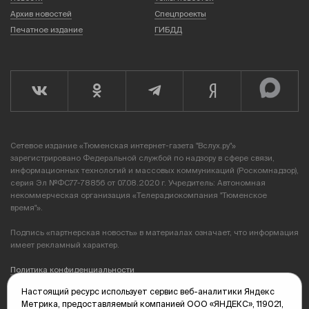
Архив новостей
Спецпроекты
Печатное издание
ГИБДД
Сетевое издание «Тюменская интернет-газета "Вслух.ру"»
зарегистрировано Федеральной службой по надзору в сфере связи,
информационных технологий и массовых коммуникаций (Роскомнадзор),
серия Эл №ФС77-78856 от 07.08.2020 г. Учредитель: Автономная
некоммерческая организация «Телерадиокомпания "Тюменское
время"».
Подпись «партнерская новость» в материалах означает, что информация
имеет рекламный характер.
Политика конфиденциальности
Настоящий ресурс использует сервис веб-аналитики Яндекс
Редакция: 625035, Тюмень, пр. Геологоразведчиков, 28А
Метрика, предоставляемый компанией ООО «ЯНДЕКС», 119021,
(3452) 68-89-05