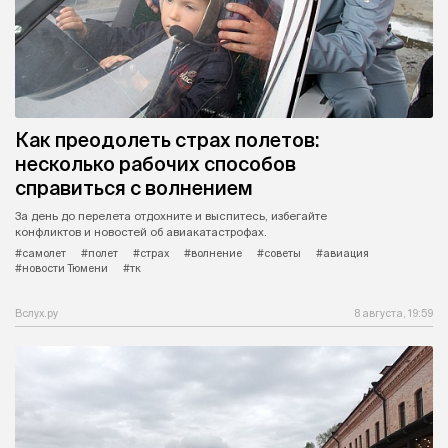
Как преодолеть страх полетов:
несколько рабочих способов
справиться с волнением
За день до перелета отдохните и выспитесь, избегайте
конфликтов и новостей об авиакатастрофах.
#самолет
#полет
#страх
#волнение
#советы
#авиация
#новости Тюмени
#тк
Вслух.ру
8 августа, 19:59