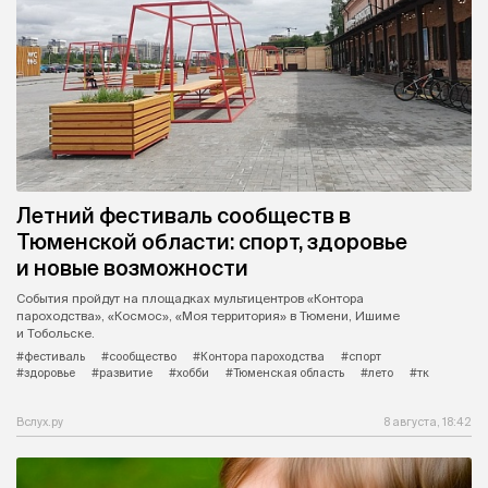
Летний фестиваль сообществ в
Тюменской области: спорт, здоровье
и новые возможности
События пройдут на площадках мультицентров «Контора
пароходства», «Космос», «Моя территория» в Тюмени, Ишиме
и Тобольске.
#фестиваль
#сообщество
#Контора пароходства
#спорт
#здоровье
#развитие
#хобби
#Тюменская область
#лето
#тк
Вслух.ру
8 августа, 18:42