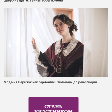
Шифр на щите: тайны герба Тюмени
Мода из Парижа: как одевались тюменцы до революции