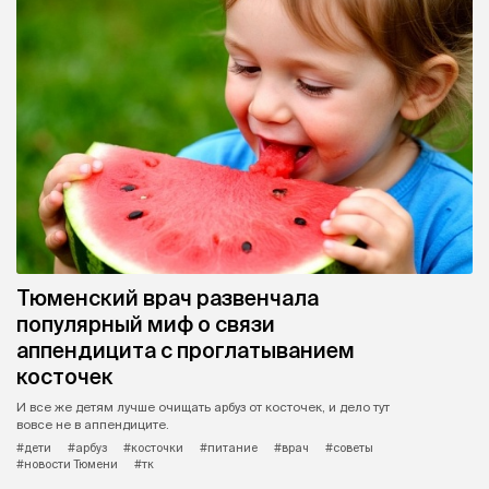
Тюменский врач развенчала
популярный миф о связи
аппендицита с проглатыванием
косточек
И все же детям лучше очищать арбуз от косточек, и дело тут
вовсе не в аппендиците.
#дети
#арбуз
#косточки
#питание
#врач
#советы
#новости Тюмени
#тк