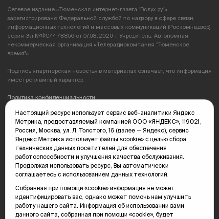
Сетевое издание «Тюменская интернет-газета "Вслух.ру"»
зарегистрировано Федеральной службой по надзору в сфере связи,
информационных технологий и массовых коммуникаций (Роскомнадзор),
серия Эл №ФС77-78856 от 07.08.2020 г. Учредитель: Автономная
некоммерческая организация «Телерадиокомпания "Тюменское
время"».
Подпись «партнерская новость» в материалах означает, что информация
имеет рекламный характер.
Политика конфиденциальности
Настоящий ресурс использует сервис веб-аналитики Яндекс
Редакция: 625035, Тюмень, пр. Геологоразведчиков, 28А
Метрика, предоставляемый компанией ООО «ЯНДЕКС», 119021,
(3452) 68-89-05
Россия, Москва, ул. Л. Толстого, 16 (далее — Яндекс), сервис
edit@vsluh.ru
Яндекс Метрика использует файлы «cookie» с целью сбора
технических данных посетителей для обеспечения
Главный редактор: Панкина Т.Ю.
работоспособности и улучшения качества обслуживания.
kika@vsluh.ru
Продолжая использовать ресурс, Вы автоматически
соглашаетесь с использованием данных технологий.
По вопросам рекламы:
(3452) 68-89-78
Собранная при помощи «cookie» информация не может
kotovaev@sibinformburo.ru
идентифицировать вас, однако может помочь нам улучшить
mim@vsluh.ru
работу нашего сайта. Информация об использовании вами
данного сайта, собранная при помощи «cookie», будет