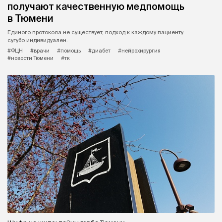
получают качественную медпомощь
в Тюмени
Единого протокола не существует, подход к каждому пациенту
сугубо индивидуален.
#ФЦН
#врачи
#помощь
#диабет
#нейрохирургия
#новости Тюмени
#тк