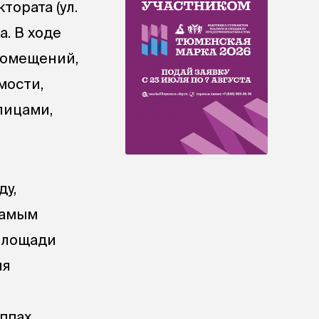
ората (ул.
а. В ходе
помещений,
мости,
лицами,
ду,
 самым
площади
ия
ппах,