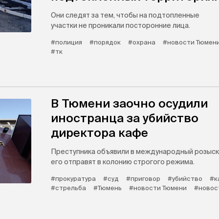
Они следят за тем, чтобы на подтопленные
участки не проникали посторонние лица.
#полиция
#порядок
#охрана
#новости Тюмен
#тк
В Тюмени заочно осудили
иностранца за убийство
директора кафе
Преступника объявили в международный розыск
его отправят в колонию строгого режима.
#прокуратура
#суд
#приговор
#убийство
#к
#стрельба
#Тюмень
#новости Тюмени
#новос