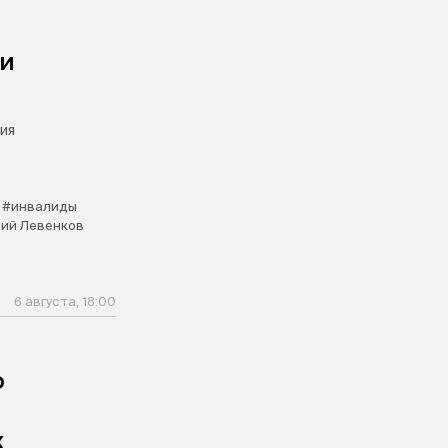
чи
ия
#инвалиды
ий Левенков
6 августа, 18:00
о
х