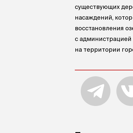
существующих дере
насаждений, котор
восстановления о
с администрацией 
на территории горо