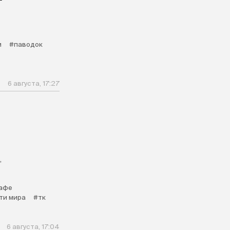
и
#паводок
6 августа, 17:27
,
афе
ти мира
#тк
6 августа, 17:04