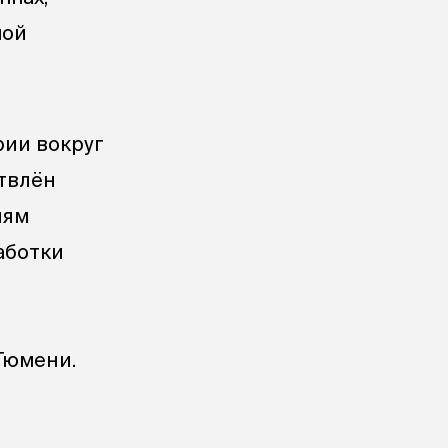
шой
рии вокруг
твлён
ням
аботки
Тюмени.