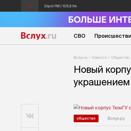
Dipol FM | 105,6 fm
СВО
Происшеств
Вслух.ru
Новости
Общество
Новый корпу
украшением 
Вслух.ру
общество