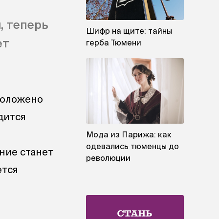
, теперь
Шифр на щите: тайны
ет
герба Тюмени
сположено
дится
Мода из Парижа: как
одевались тюменцы до
ние станет
революции
ется