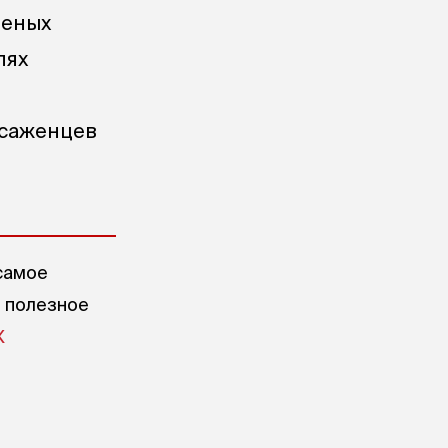
леных
лях
 саженцев
самое
е полезное
X