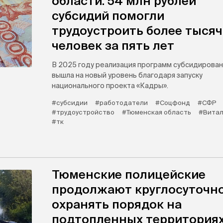
области: 54 млн рублей
субсидий помогли
трудоустроить более тыся
человек за пять лет
В 2025 году реализация программ субсидирован
вышла на новый уровень благодаря запуску
национального проекта «Кадры».
#субсидии
#работодатели
#Соцфонд
#СФР
#трудоустройство
#Тюменская область
#Витал
#тк
Тюменские полицейские
продолжают круглосуточн
охранять порядок на
подтопленных территория