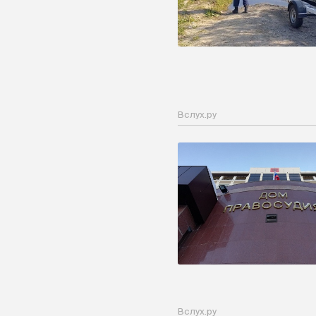
Вслух.ру
Вслух.ру