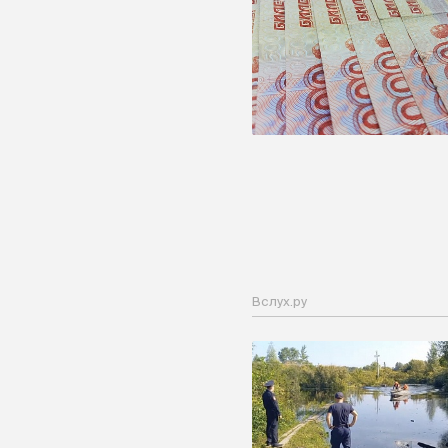
Вслух.ру