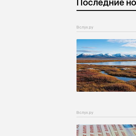
Последние н
Вслух.ру
Вслух.ру