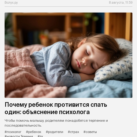
Вслух.ру
8 августа, 11:59
Почему ребенок противится спать
один: объяснение психолога
Чтобы помочь малышу, родителям понадобятся терпение и
последовательность.
#психолог
#ребенок
#родители
#страх
#советы
#новости Тюмени
#тк