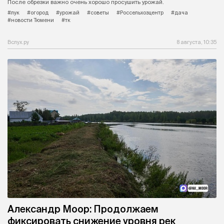
После обрезки важно очень хорошо просушить урожай.
#лук
#огород
#урожай
#советы
#Россельхозцентр
#дача
#новости Тюмени
#тк
Вслух.ру
8 августа, 10:35
Александр Моор: Продолжаем
фиксировать снижение уровня рек