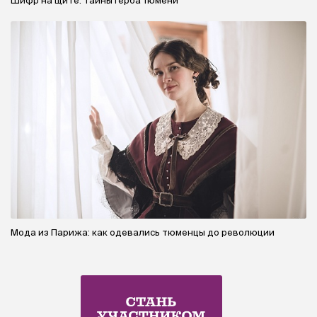
Шифр на щите: тайны герба Тюмени
Мода из Парижа: как одевались тюменцы до революции