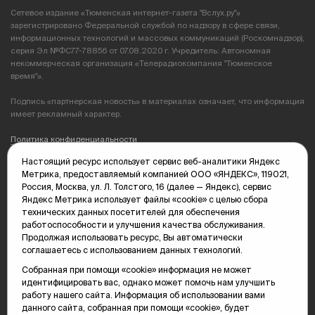
Сетевое издание «Тюменская интернет-газета "Вслух.ру"»
зарегистрировано Федеральной службой по надзору в сфере связи,
информационных технологий и массовых коммуникаций (Роскомнадзор),
серия Эл №ФС77-78856 от 07.08.2020 г. Учредитель: Автономная
некоммерческая организация «Телерадиокомпания "Тюменское
время"».
Подпись «партнерская новость» в материалах означает, что информация
имеет рекламный характер.
Политика конфиденциальности
Настоящий ресурс использует сервис веб-аналитики Яндекс
Редакция: 625035, Тюмень, пр. Геологоразведчиков, 28А
Метрика, предоставляемый компанией ООО «ЯНДЕКС», 119021,
(3452) 68-89-05
Россия, Москва, ул. Л. Толстого, 16 (далее — Яндекс), сервис
edit@vsluh.ru
Яндекс Метрика использует файлы «cookie» с целью сбора
технических данных посетителей для обеспечения
Главный редактор: Панкина Т.Ю.
работоспособности и улучшения качества обслуживания.
kika@vsluh.ru
Продолжая использовать ресурс, Вы автоматически
соглашаетесь с использованием данных технологий.
По вопросам рекламы:
(3452) 68-89-78
Собранная при помощи «cookie» информация не может
kotovaev@sibinformburo.ru
идентифицировать вас, однако может помочь нам улучшить
mim@vsluh.ru
работу нашего сайта. Информация об использовании вами
данного сайта, собранная при помощи «cookie», будет