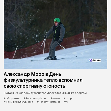
Александр Моор в День
физкультурника тепло вспомнил
свою спортивную юность
В старших классах губернатор увлекался лыжным спортом.
#губернатор
#Александр Моор
#лыжи
#спорт
#День физкультурника
#новости Тюмени
#тк