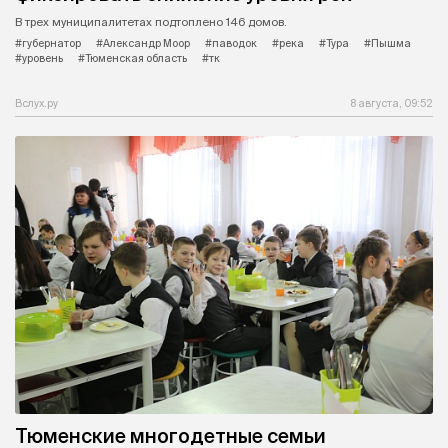
В трех муниципалитетах подтоплено 146 домов.
#губернатор
#Александр Моор
#паводок
#река
#Тура
#Пышма
#уровень
#Тюменская область
#тк
Вслух.ру
8 августа, 09:52
Тюменские многодетные семьи