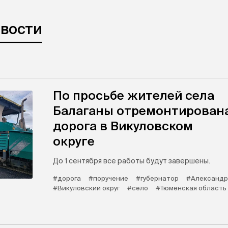
овости
По просьбе жителей села
Балаганы отремонтирован
дорога в Викуловском
округе
До 1 сентября все работы будут завершены.
#дорога
#поручение
#губернатор
#Александр
#Викуловский округ
#село
#Тюменская область