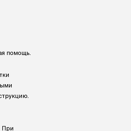
ая помощь.
тки
ными
струкцию.
. При