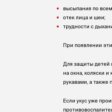
высыпания по всему
отек лица и шеи;
трудности с дыхан
При появлении эти
Для защиты детей 
на окна, коляски и
рукавами, а также
Если укус уже про
противовоспалител