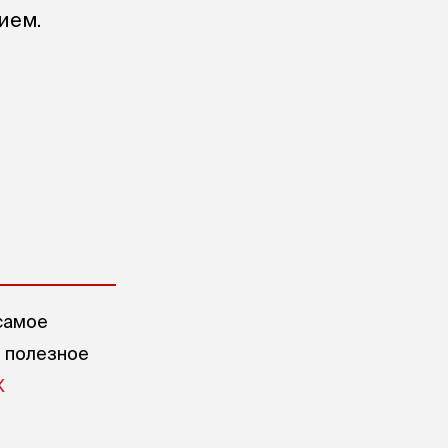
ием.
самое
е полезное
X