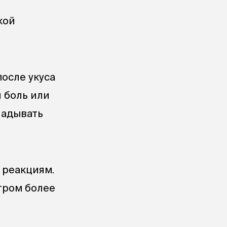
кой
осле укуса
 боль или
ладывать
 реакциям.
тром более