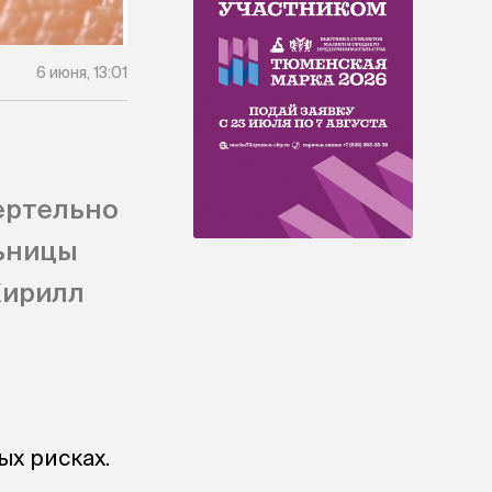
6 июня, 13:01
мертельно
льницы
Кирилл
х рисках.