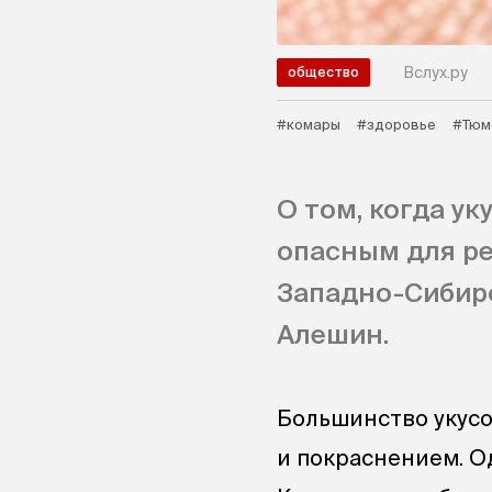
Вслух.ру
общество
#комары
#здоровье
#Тюм
О том, когда у
опасным для ре
Западно-Сибир
Алешин.
Большинство укус
и покраснением. О