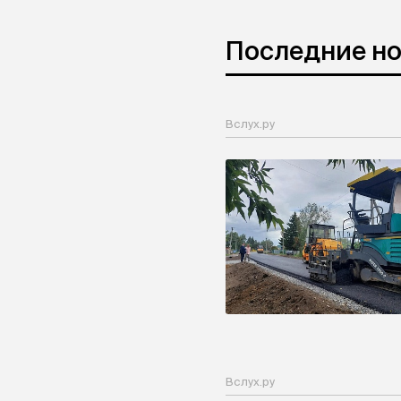
Последние н
Вслух.ру
Вслух.ру