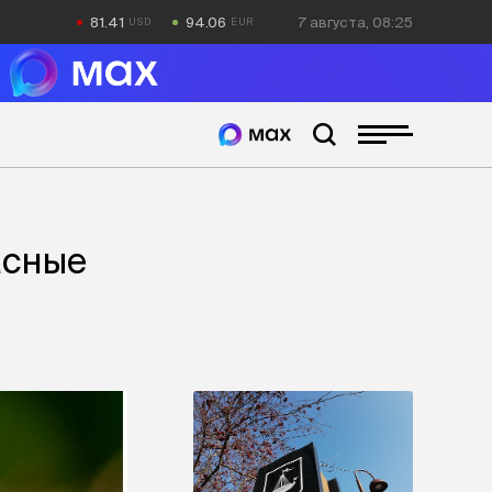
81.41
94.06
7 августа, 08:25
асные