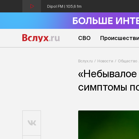
Dipol FM | 105,6 fm
СВО
Происшеств
Вслух.ru
Новости
Общество
«Небывалое 
симптомы по