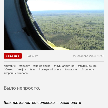
Вслух.ру
27 декабря 2023, 18:58
общество
#история
#проект
#Наша эпоха
#журналистика
#телевидение
#Север
#нефть
#газ
#северный олень
#экология
#природа
#коренные народы
Было непросто.
Важное качество человека — осознавать