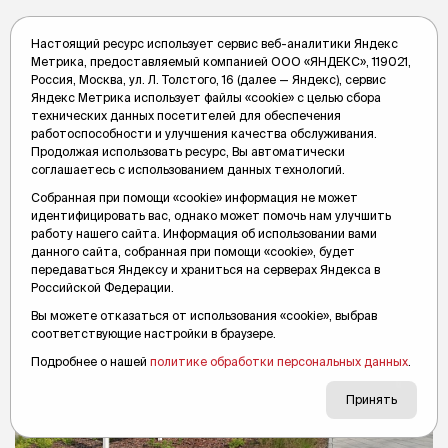
Новости по теме
Настоящий ресурс использует сервис веб-аналитики Яндекс
Метрика, предоставляемый компанией ООО «ЯНДЕКС», 119021,
Россия, Москва, ул. Л. Толстого, 16 (далее — Яндекс), сервис
Яндекс Метрика использует файлы «cookie» с целью сбора
Последние новости
технических данных посетителей для обеспечения
работоспособности и улучшения качества обслуживания.
Продолжая использовать ресурс, Вы автоматически
соглашаетесь с использованием данных технологий.
Вслух.ру
6 августа, 08:07
Собранная при помощи «cookie» информация не может
идентифицировать вас, однако может помочь нам улучшить
работу нашего сайта. Информация об использовании вами
данного сайта, собранная при помощи «cookie», будет
передаваться Яндексу и храниться на серверах Яндекса в
Российской Федерации.
Вы можете отказаться от использования «cookie», выбрав
соответствующие настройки в браузере.
Подробнее о нашей
политике обработки персональных данных
.
Принять