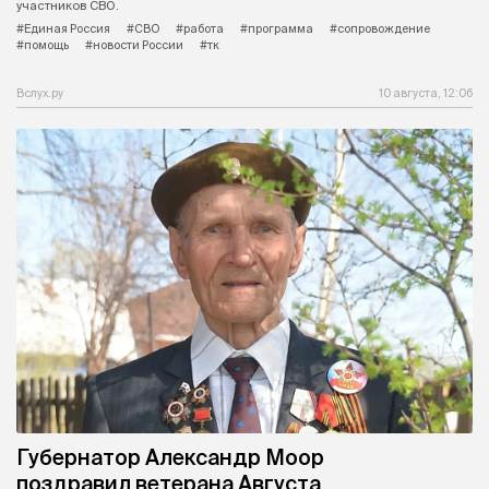
участников СВО.
#Единая Россия
#СВО
#работа
#программа
#сопровождение
#помощь
#новости России
#тк
Вслух.ру
10 августа, 12:06
Губернатор Александр Моор
поздравил ветерана Августа