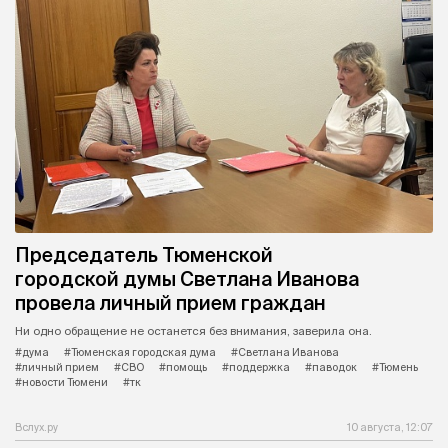
Председатель Тюменской
городской думы Светлана Иванова
провела личный прием граждан
Ни одно обращение не останется без внимания, заверила она.
#дума
#Тюменская городская дума
#Светлана Иванова
#личный прием
#СВО
#помощь
#поддержка
#паводок
#Тюмень
#новости Тюмени
#тк
Вслух.ру
10 августа, 12:07