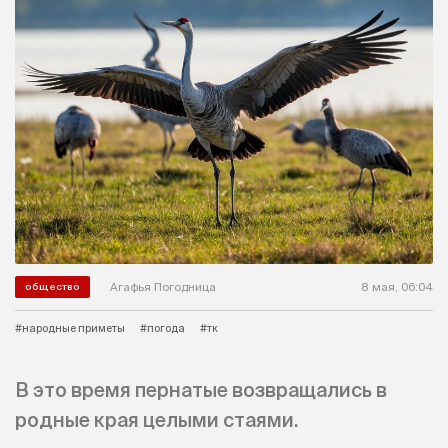
Агафья Погодница
8 мая, 06:04
общество
#народные приметы
#погода
#тк
В это время пернатые возвращались в
родные края целыми стаями.