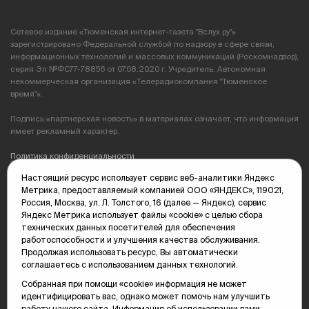
Сетевое издание «Тюменская интернет-газета "Вслух.ру"»
зарегистрировано Федеральной службой по надзору в сфере связи,
информационных технологий и массовых коммуникаций (Роскомнадзор),
серия Эл №ФС77-78856 от 07.08.2020 г. Учредитель: Автономная
некоммерческая организация «Телерадиокомпания "Тюменское
время"».
Подпись «партнерская новость» в материалах означает, что информация
имеет рекламный характер.
Политика конфиденциальности
Настоящий ресурс использует сервис веб-аналитики Яндекс
Редакция: 625035, Тюмень, пр. Геологоразведчиков, 28А
Метрика, предоставляемый компанией ООО «ЯНДЕКС», 119021,
(3452) 68-89-05
Россия, Москва, ул. Л. Толстого, 16 (далее — Яндекс), сервис
edit@vsluh.ru
Яндекс Метрика использует файлы «cookie» с целью сбора
технических данных посетителей для обеспечения
Главный редактор: Панкина Т.Ю.
работоспособности и улучшения качества обслуживания.
kika@vsluh.ru
Продолжая использовать ресурс, Вы автоматически
соглашаетесь с использованием данных технологий.
По вопросам рекламы:
(3452) 68-89-78
Собранная при помощи «cookie» информация не может
kotovaev@sibinformburo.ru
идентифицировать вас, однако может помочь нам улучшить
mim@vsluh.ru
работу нашего сайта. Информация об использовании вами