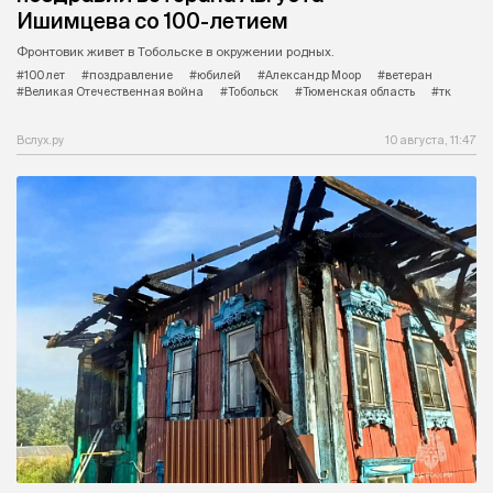
Ишимцева со 100-летием
Фронтовик живет в Тобольске в окружении родных.
#100 лет
#поздравление
#юбилей
#Александр Моор
#ветеран
#Великая Отечественная война
#Тобольск
#Тюменская область
#тк
Вслух.ру
10 августа, 11:47