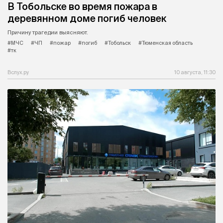
В Тобольске во время пожара в
деревянном доме погиб человек
Причину трагедии выясняют.
#МЧС
#ЧП
#пожар
#погиб
#Тобольск
#Тюменская область
#тк
Вслух.ру
10 августа, 11:30