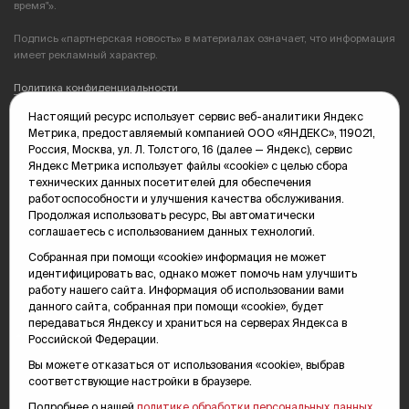
время"».
Подпись «партнерская новость» в материалах означает, что информация
имеет рекламный характер.
Политика конфиденциальности
Настоящий ресурс использует сервис веб-аналитики Яндекс
Редакция: 625035, Тюмень, пр. Геологоразведчиков, 28А
Метрика, предоставляемый компанией ООО «ЯНДЕКС», 119021,
(3452) 68-89-05
Россия, Москва, ул. Л. Толстого, 16 (далее — Яндекс), сервис
edit@vsluh.ru
Яндекс Метрика использует файлы «cookie» с целью сбора
технических данных посетителей для обеспечения
Главный редактор: Панкина Т.Ю.
работоспособности и улучшения качества обслуживания.
kika@vsluh.ru
Продолжая использовать ресурс, Вы автоматически
соглашаетесь с использованием данных технологий.
По вопросам рекламы:
(3452) 68-89-78
Собранная при помощи «cookie» информация не может
kotovaev@sibinformburo.ru
идентифицировать вас, однако может помочь нам улучшить
mim@vsluh.ru
работу нашего сайта. Информация об использовании вами
данного сайта, собранная при помощи «cookie», будет
передаваться Яндексу и храниться на серверах Яндекса в
Российской Федерации.
Вы можете отказаться от использования «cookie», выбрав
соответствующие настройки в браузере.
Подробнее о нашей
политике обработки персональных данных
.