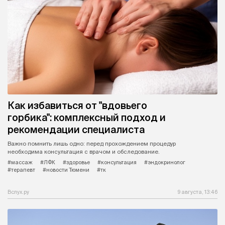
Как избавиться от "вдовьего
горбика": комплексный подход и
рекомендации специалиста
Важно помнить лишь одно: перед прохождением процедур
необходима консультация с врачом и обследование.
#массаж
#ЛФК
#здоровье
#консультация
#эндокринолог
#терапевт
#новости Тюмени
#тк
Вслух.ру
9 августа, 13:46