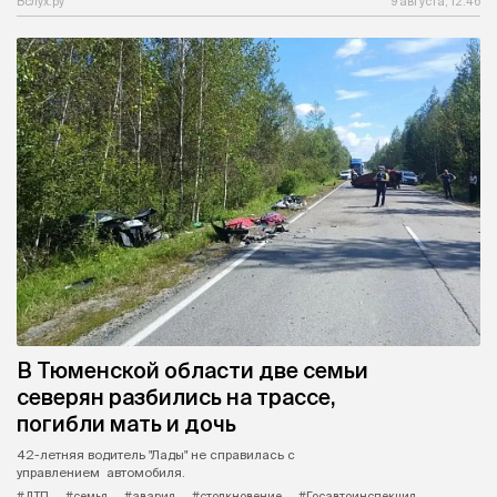
Вслух.ру
9 августа, 12:46
В Тюменской области две семьи
северян разбились на трассе,
погибли мать и дочь
42-летняя водитель "Лады" не справилась с
управлением автомобиля.
#ДТП
#семья
#авария
#столкновение
#Госавтоинспекция