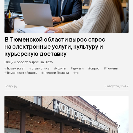
В Тюменской области вырос спрос
на электронные услуги, культуру и
курьерскую доставку
Общий оборот вырос на 3,5%.
#Тюменьстат
#статистика
#услуги
#деньги
#спрос
#Тюмень
#Тюменская область
#новости Тюмени
#тк
Вслух.ру
9 августа, 15:42