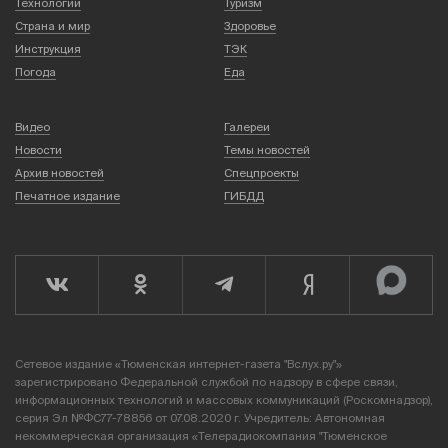
Технологии
Туризм
Страна и мир
Здоровье
Инструкция
ТЭК
Погода
Еда
Видео
Галереи
Новости
Темы новостей
Архив новостей
Спецпроекты
Печатное издание
ГИБДД
Сетевое издание «Тюменская интернет-газета "Вслух.ру"»
зарегистрировано Федеральной службой по надзору в сфере связи,
информационных технологий и массовых коммуникаций (Роскомнадзор),
серия Эл №ФС77-78856 от 07.08.2020 г. Учредитель: Автономная
некоммерческая организация «Телерадиокомпания "Тюменское