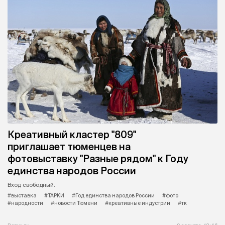
Креативный кластер "809"
приглашает тюменцев на
фотовыставку "Разные рядом" к Году
единства народов России
Вход свободный.
#выставка
#ТАРКИ
#Год единства народов России
#фото
#народности
#новости Тюмени
#креативные индустрии
#тк