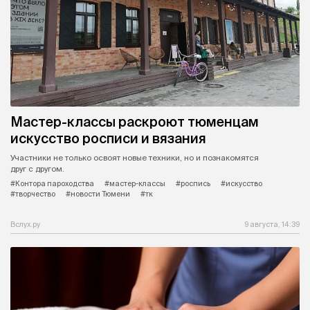
Мастер-классы раскроют тюменцам
искусство росписи и вязания
Участники не только освоят новые техники, но и познакомятся
друг с другом.
#Контора пароходства
#мастер-классы
#роспись
#искусство
#творчество
#новости Тюмени
#тк
Вслух.ру
9 августа, 14:39