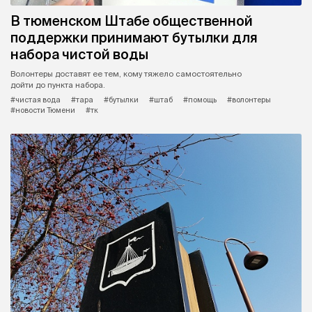
В тюменском Штабе общественной
поддержки принимают бутылки для
набора чистой воды
Волонтеры доставят ее тем, кому тяжело самостоятельно
дойти до пункта набора.
#чистая вода
#тара
#бутылки
#штаб
#помощь
#волонтеры
#новости Тюмени
#тк