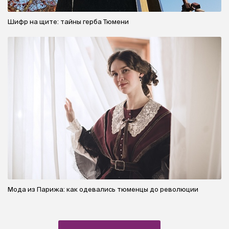
Шифр на щите: тайны герба Тюмени
Мода из Парижа: как одевались тюменцы до революции