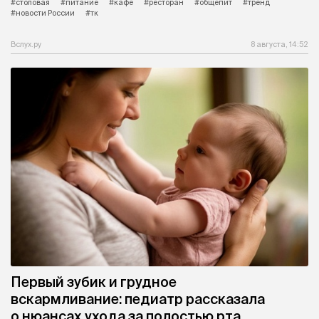
#столовая
#питание
#кафе
#ресторан
#общепит
#тренд
#новости России
#тк
Вслух.ру
8 августа, 14:52
Первый зубик и грудное
вскармливание: педиатр рассказала
о нюансах ухода за полостью рта