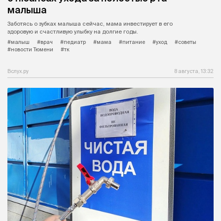
малыша
Заботясь о зубках малыша сейчас, мама инвестирует в его
здоровую и счастливую улыбку на долгие годы.
#малыш
#врач
#педиатр
#мама
#питание
#уход
#советы
#новости Тюмени
#тк
Вслух.ру
8 августа, 13:32