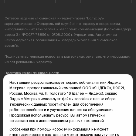
Сетевое издание «Тюменская интернет-газета "Вслух.ру"»
зарегистрировано Федеральной службой по надзору в сфере связи,
информационных технологий и массовых коммуникаций (Роскомнадзор),
серия Эл №ФС77-78856 от 07.08.2020 г. Учредитель: Автономная
некоммерческая организация «Телерадиокомпания "Тюменское
время"».
Подпись «партнерская новость» в материалах означает, что информация
имеет рекламный характер.
Политика конфиденциальности
Настоящий ресурс использует сервис веб-аналитики Яндекс
Редакция: 625035, Тюмень, пр. Геологоразведчиков, 28А
Метрика, предоставляемый компанией ООО «ЯНДЕКС», 119021,
(3452) 68-89-05
Россия, Москва, ул. Л. Толстого, 16 (далее — Яндекс), сервис
edit@vsluh.ru
Яндекс Метрика использует файлы «cookie» с целью сбора
технических данных посетителей для обеспечения
Главный редактор: Панкина Т.Ю.
работоспособности и улучшения качества обслуживания.
kika@vsluh.ru
Продолжая использовать ресурс, Вы автоматически
соглашаетесь с использованием данных технологий.
По вопросам рекламы:
(3452) 68-89-78
Собранная при помощи «cookie» информация не может
kotovaev@sibinformburo.ru
идентифицировать вас, однако может помочь нам улучшить