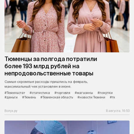
Тюменцы за полгода потратили
более 193 млрд рублей на
непродовольственные товары
Самые скромные расходы пришлись на февраль,
максимальный чек установлен в июне.
#Тюменьстат
#статистика
#торговля
#магазины
#покупки
#деньги
#Тюмень
#Тюменская область
#новости Тюмени
#тк
Вслух.ру
8 августа, 16:53