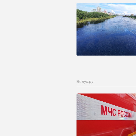
Вслух.ру