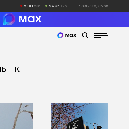
81.41
94.06
7 августа, 06:55
ь - к