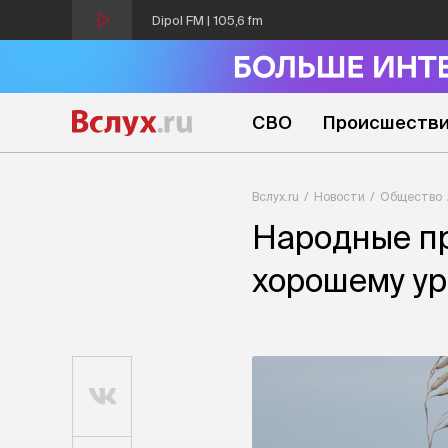
Dipol FM | 105,6 fm
СВО
Происшеств
Вслух.ru
Новости
Общество
Народные пр
хорошему у