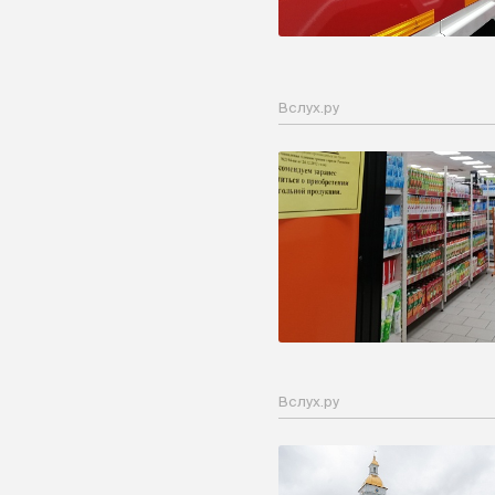
Вслух.ру
Вслух.ру