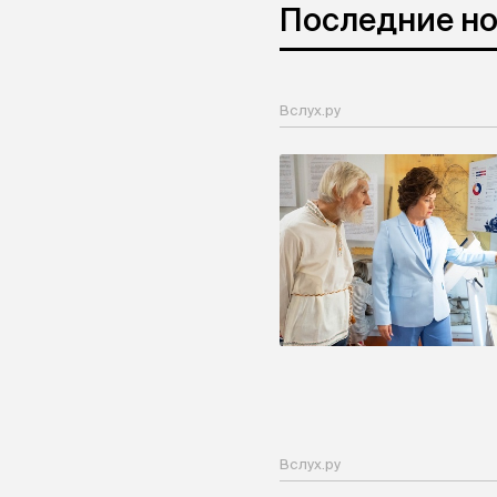
Последние н
Вслух.ру
Вслух.ру