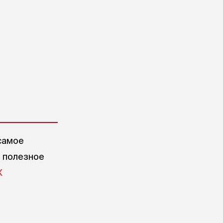
самое
е полезное
X