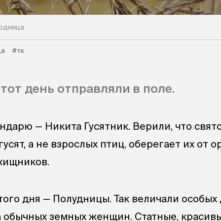
годница
да
#тк
тот день отправляли в поле.
ндарю — Никита Гусятник. Верили, что свят
сят, а не взрослых птиц, оберегает их от о
 хищников.
ого дня — Полудницы. Так величали особых 
 обычных земных женщин. Статные, красивы