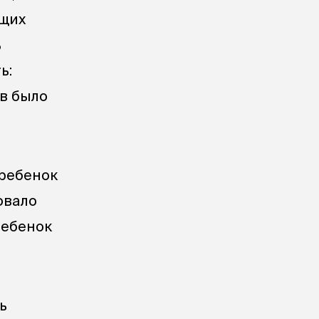
ющих
ь
ь:
ов было
 ребенок
овало
ребенок
ь