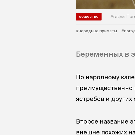
Агафья По
общество
#народные приметы
#пого
Беременных в э
По народному кале
преимущественно гу
ястребов и других
Второе название эт
внешне похожих на