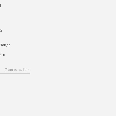
и
й
#Тавда
#тк
7 августа, 11:14