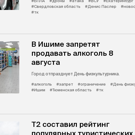
#БПЛА
#дроны
#атака
#ВСУ
#Екатеринбург
#Свердловская область
#Денис Паслер
#новос
#тк
В Ишиме запретят
продавать алкоголь 8
августа
Город отпразднует День физкультурника.
#алкоголь
#запрет
#ограничение
#День физк
#Ишим
#Тюменская область
#тк
Т2 составил рейтинг
популярных туристических