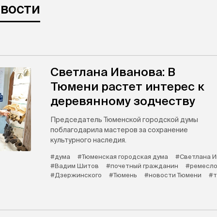
овости
Светлана Иванова: В
Тюмени растет интерес к
деревянному зодчеству
Председатель Тюменской городской думы
поблагодарила мастеров за сохранение
культурного наследия.
#дума
#Тюменская городская дума
#Светлана 
#Вадим Шитов
#почетный гражданин
#ремесл
#Дзержинского
#Тюмень
#новости Тюмени
#т