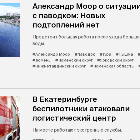
Александр Моор о ситуаци
с паводком: Новых
подтоплений нет
Предстоит большая работа после ухода большо
воды.
#Александр Моор
#паводок
#Тура
#Пышма
#Тюмень
#Тюменский округ
#Ярковский округ
#Нижнетавдинский округ
#Тюменская область
В Екатеринбурге
беспилотники атаковали
логистический центр
На месте работают экстренные службы.