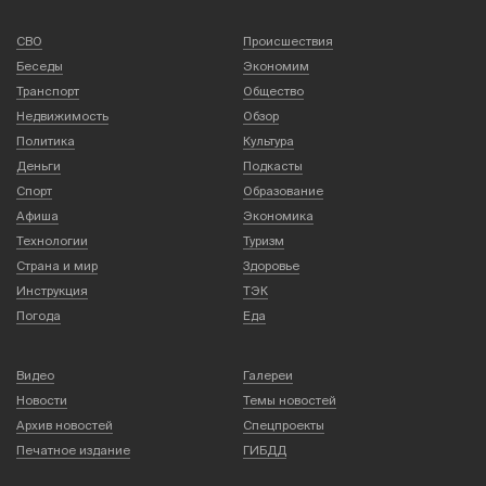
СВО
Происшествия
Беседы
Экономим
Транспорт
Общество
Недвижимость
Обзор
Политика
Культура
Деньги
Подкасты
Спорт
Образование
Афиша
Экономика
Технологии
Туризм
Страна и мир
Здоровье
Инструкция
ТЭК
Погода
Еда
Видео
Галереи
Новости
Темы новостей
Архив новостей
Спецпроекты
Печатное издание
ГИБДД