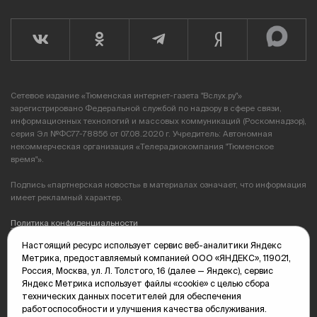
Сетевое издание «Тюменская интернет-газета "Вслух.ру"»
зарегистрировано Федеральной службой по надзору в сфере связи,
информационных технологий и массовых коммуникаций (Роскомнадзор),
серия Эл №ФС77-78856 от 07.08.2020 г. Учредитель: Автономная
некоммерческая организация «Телерадиокомпания "Тюменское
время"».
Подпись «партнерская новость» в материалах означает, что информация
имеет рекламный характер.
Политика конфиденциальности
Настоящий ресурс использует сервис веб-аналитики Яндекс
Редакция: 625035, Тюмень, пр. Геологоразведчиков, 28А
Метрика, предоставляемый компанией ООО «ЯНДЕКС», 119021,
(3452) 68-89-05
Россия, Москва, ул. Л. Толстого, 16 (далее — Яндекс), сервис
edit@vsluh.ru
Яндекс Метрика использует файлы «cookie» с целью сбора
технических данных посетителей для обеспечения
Главный редактор: Панкина Т.Ю.
работоспособности и улучшения качества обслуживания.
kika@vsluh.ru