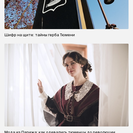
Шифр на щите: тайны герба Тюмени
Мода из Парижа: как одевались тюменцы до революции