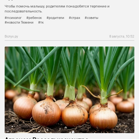
Чтобы помочь малышу, родителям понадобятся терпение и
последовательность.
#психолог
#ребенок
#родители
#страх
#советы
#новости Тюмени
#тк
Вслух.ру
8 августа, 10:52