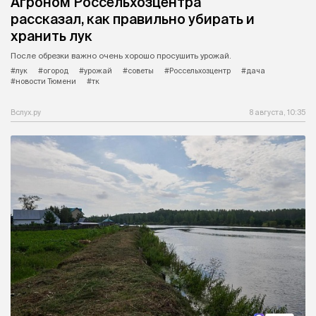
Агроном Россельхозцентра
рассказал, как правильно убирать и
хранить лук
После обрезки важно очень хорошо просушить урожай.
#лук
#огород
#урожай
#советы
#Россельхозцентр
#дача
#новости Тюмени
#тк
Вслух.ру
8 августа, 10:35