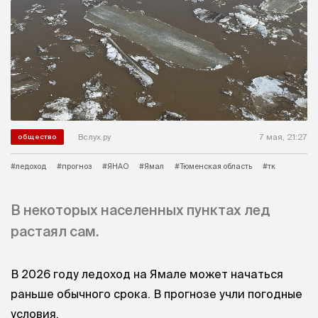
Вслух.ру
7 мая, 21:27
общество
#ледоход
#прогноз
#ЯНАО
#Ямал
#Тюменская область
#тк
В некоторых населенных пунктах лед
растаял сам.
В 2026 году ледоход на Ямале может начаться
раньше обычного срока. В прогнозе учли погодные
условия.