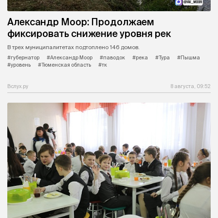
Александр Моор: Продолжаем
фиксировать снижение уровня рек
В трех муниципалитетах подтоплено 146 домов.
#губернатор
#Александр Моор
#паводок
#река
#Тура
#Пышма
#уровень
#Тюменская область
#тк
Вслух.ру
8 августа, 09:52