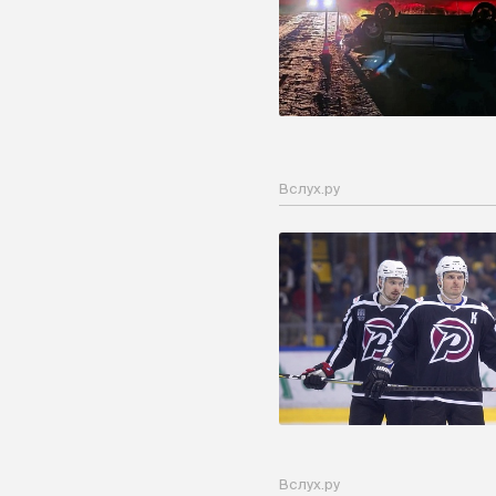
Вслух.ру
Вслух.ру