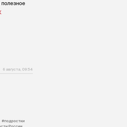
е полезное
X
6 августа, 09:54
#подростки
ости России