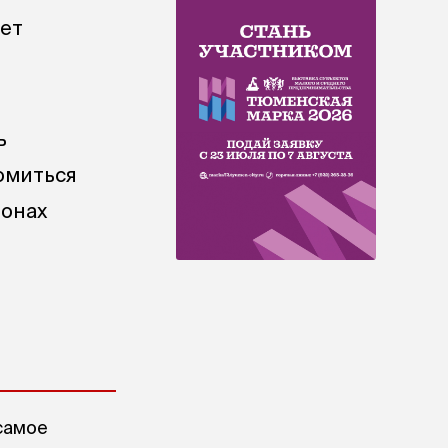
дет
ь
омиться
ионах
самое