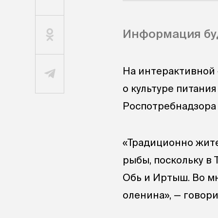
Информация бу
На интерактивной 
о культуре питания
Роспотребнадзора 
«Традиционно жите
рыбы, поскольку в 
Обь и Иртыш. Во м
оленина», — говори