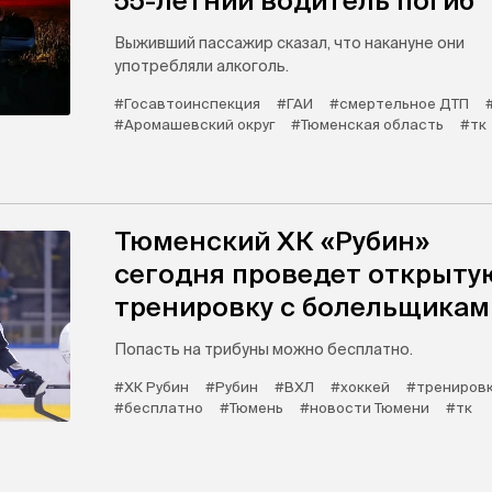
55-летний водитель погиб
Выживший пассажир сказал, что накануне они
употребляли алкоголь.
#Госавтоинспекция
#ГАИ
#смертельное ДТП
#Аромашевский округ
#Тюменская область
#тк
Тюменский ХК «Рубин»
сегодня проведет открыту
тренировку с болельщикам
Попасть на трибуны можно бесплатно.
#ХК Рубин
#Рубин
#ВХЛ
#хоккей
#трениров
#бесплатно
#Тюмень
#новости Тюмени
#тк