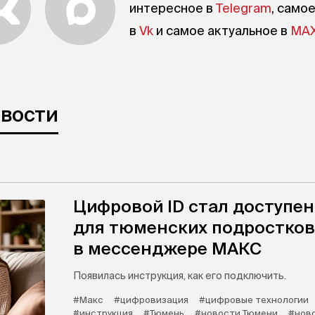
интересное в
Telegram
, само
в
Vk
и самое актуальное в
MA
овости
Цифровой ID стал доступен
для тюменских подростков
в мессенджере МАКС
Появилась инструкция, как его подключить.
#Макс
#цифровизация
#цифровые технологии
#инструкция
#Тюмень
#новости Тюмени
#нов