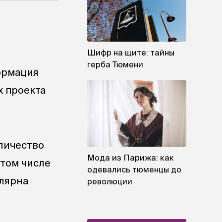
Шифр на щите: тайны
герба Тюмени
ормация
х проекта
личество
Мода из Парижа: как
 том числе
одевались тюменцы до
улярна
революции