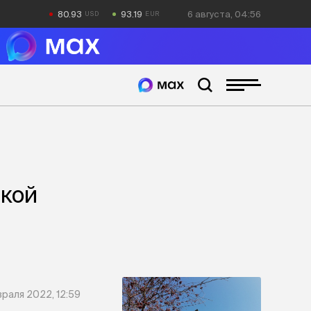
80.93
93.19
6 августа, 04:56
ской
враля 2022, 12:59