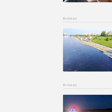
Вслух.ру
Вслух.ру