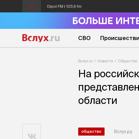
Dipol FM | 105,6 fm
СВО
Происшеств
Вслух.ru
Новости
Общество
На российск
представлен
области
Вслух.ру
общество