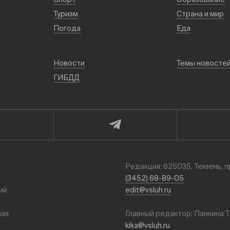
Туризм
Страна и мир
Погода
Еда
Новости
Темы новосте
ГИБДД
Редакция: 625035, Тюмень, п
(3452) 68-89-05
ий
edit@vsluh.ru
ная
Главный редактор: Панкина Т
kika@vsluh.ru