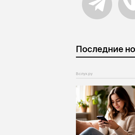
Последние н
Вслух.ру