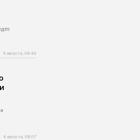
#ДТП
6 августа, 08:49
ю
и
ка
6 августа, 08:07