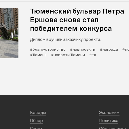
Тюменский бульвар Петра
Ершова снова стал
победителем конкурса
Диплом вручили заказчику проекта.
#благоустройство
#нацпроекты
#награда
#п
#Тюмень
#новости Тюмени
#тк
Беседы
Экономим
Обзор
Политика
Спорт
Образование