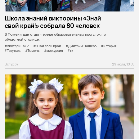
Школа знаний викторины «Знай
свой край!» собрала 80 человек
В Тюмени дан старт череде образовательных прогулок по
областной столице.
#Викторина72
#Знай свой край
#Дмитрий Чашков
#история
#Текутьев
#Тюмень
#экскурсия
#тк
Вслух.ру
29 июля, 13:33