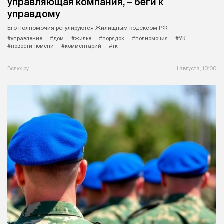
управляющая компания, – беги к
управдому
Его полномочия регулируются Жилищным кодексом РФ.
#управление
#дом
#жилье
#порядок
#полномочия
#УК
#новости Тюмени
#комментарий
#тк
Вслух.ру
1 августа, 10:00