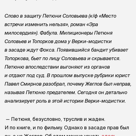
Слово в защиту Петюни Соловьева (к/ф «Место
встречи изменить нельзя», роман «Эра
милосердия»). Фабула. Милиционеры Петюня
Соловьев и Топорков дома у Верки-модистки
в засаде ждут Фокса. Появившийся бандит убивает
Топоркова, бьет по лицу Соловьева и скрывается.
Петюню впоследствии выгоняют из органов
и отдают под суд. В прошлом выпуске рубрики юрист
Павел Смирнов разобрал, почему Жеглов был неправ,
называя Петюню предателем. Сегодня он детально
анализирует роль в этой истории Верки-модистки.
— Петюня, безусловно, труслив и жаден.
И по книге, и по фильму. Однако в засаде прав был
он, а не Жеглов. Об этом можно узнать
здесь
.