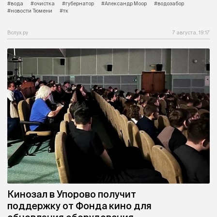
#вода
#очистка
#губернатор
#Александр Моор
#водозабор
#новости Тюмени
#тк
Вслух.ру
7 августа, 19:17
Кинозал в Упорово получит
поддержку от Фонда кино для