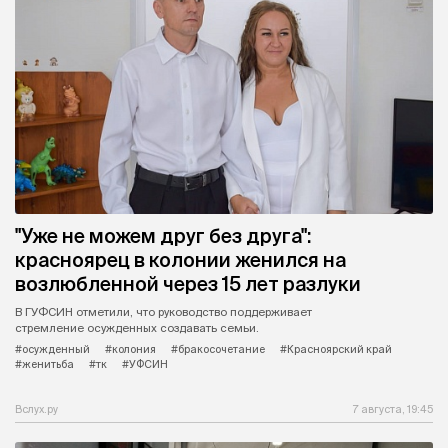
"Уже не можем друг без друга":
красноярец в колонии женился на
возлюбленной через 15 лет разлуки
В ГУФСИН отметили, что руководство поддерживает
стремление осужденных создавать семьи.
#осужденный
#колония
#бракосочетание
#Красноярский край
#женитьба
#тк
#УФСИН
Вслух.ру
7 августа, 19:45