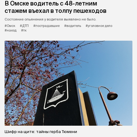
В Омске водитель с 48-летним
стажем въехал в толпу пешеходов
Состояние опьянения у водителя выявлено не было.
#Омск
#ДТП
#пострадавшие
#водитель
#уголовное дело
#наезд
#тк
Шифр на щите: тайны герба Тюмени