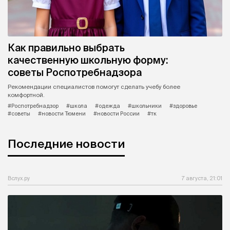
Как правильно выбрать
качественную школьную форму:
советы Роспотребнадзора
Рекомендации специалистов помогут сделать учебу более
комфортной.
#Роспотребнадзор
#школа
#одежда
#школьники
#здоровье
#советы
#новости Тюмени
#новости России
#тк
Последние новости
Вслух.ру
7 августа, 21:01