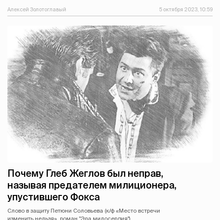
Алексей Золотоглавый
5 октября 2023, 10:59
Почему Глеб Жеглов был неправ,
называя предателем милиционера,
упустившего Фокса
Слово в защиту Петюни Соловьева (к/ф «Место встречи
изменить нельзя», роман "Эра милосердия").