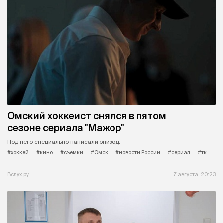
Омский хоккеист снялся в пятом
сезоне сериала "Мажор"
Под него специально написали эпизод.
#хоккей
#кино
#съемки
#Омск
#новости России
#сериал
#тк
Вслух.ру
7 августа, 20:23