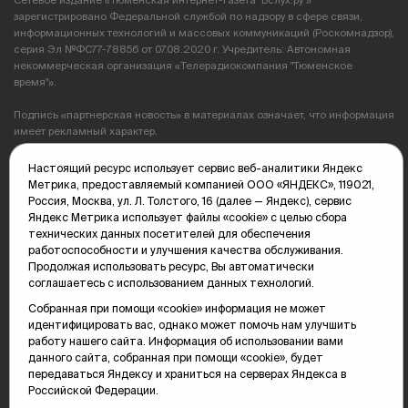
Сетевое издание «Тюменская интернет-газета "Вслух.ру"»
зарегистрировано Федеральной службой по надзору в сфере связи,
информационных технологий и массовых коммуникаций (Роскомнадзор),
серия Эл №ФС77-78856 от 07.08.2020 г. Учредитель: Автономная
некоммерческая организация «Телерадиокомпания "Тюменское
время"».
Подпись «партнерская новость» в материалах означает, что информация
имеет рекламный характер.
Политика конфиденциальности
Настоящий ресурс использует сервис веб-аналитики Яндекс
Метрика, предоставляемый компанией ООО «ЯНДЕКС», 119021,
Редакция: 625035, Тюмень, пр. Геологоразведчиков, 28А
Россия, Москва, ул. Л. Толстого, 16 (далее — Яндекс), сервис
(3452) 68-89-05
Яндекс Метрика использует файлы «cookie» с целью сбора
edit@vsluh.ru
технических данных посетителей для обеспечения
работоспособности и улучшения качества обслуживания.
Главный редактор: Панкина Т.Ю.
Продолжая использовать ресурс, Вы автоматически
kika@vsluh.ru
соглашаетесь с использованием данных технологий.
Собранная при помощи «cookie» информация не может
По вопросам рекламы:
идентифицировать вас, однако может помочь нам улучшить
(3452) 68-89-78
работу нашего сайта. Информация об использовании вами
kotovaev@sibinformburo.ru
данного сайта, собранная при помощи «cookie», будет
mim@vsluh.ru
передаваться Яндексу и храниться на серверах Яндекса в
Российской Федерации.