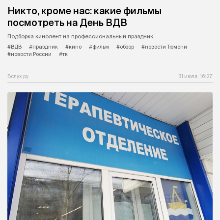
Никто, кроме нас: какие фильмы
посмотреть на День ВДВ
Подборка кинолент на профессиональный праздник.
#ВДВ
#праздник
#кино
#фильм
#обзор
#новости Тюмени
#новости России
#тк
Вслух.ру
31 июля, 16:27