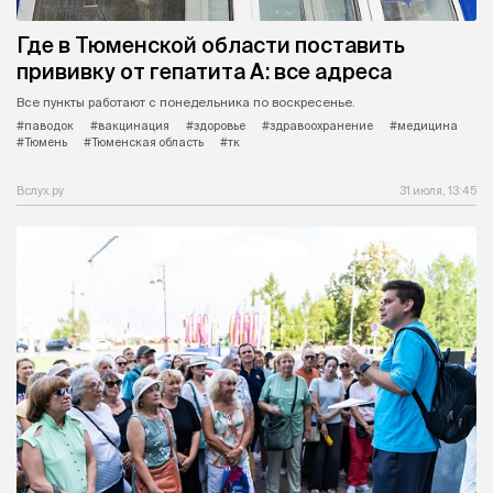
Где в Тюменской области поставить
прививку от гепатита А: все адреса
Все пункты работают с понедельника по воскресенье.
#паводок
#вакцинация
#здоровье
#здравоохранение
#медицина
#Тюмень
#Тюменская область
#тк
Вслух.ру
31 июля, 13:45