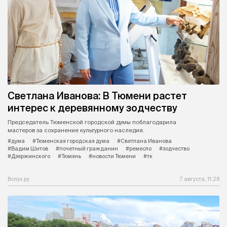
Светлана Иванова: В Тюмени растет
интерес к деревянному зодчеству
Председатель Тюменской городской думы поблагодарила
мастеров за сохранение культурного наследия.
#дума
#Тюменская городская дума
#Светлана Иванова
#Вадим Шитов
#почетный гражданин
#ремесло
#зодчество
#Дзержинского
#Тюмень
#новости Тюмени
#тк
Вслух.ру
7 августа, 11:28