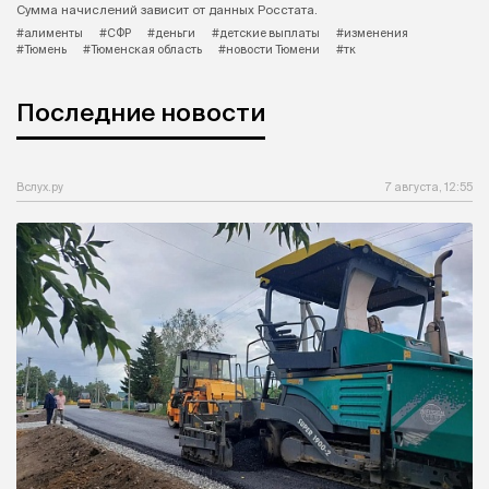
Сумма начислений зависит от данных Росстата.
#алименты
#СФР
#деньги
#детские выплаты
#изменения
#Тюмень
#Тюменская область
#новости Тюмени
#тк
Последние новости
Вслух.ру
7 августа, 12:55