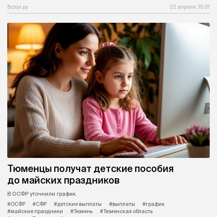
Вслух.ру
22 апреля, 15:01
Тюменцы получат детские пособия
до майских праздников
В ОСФР уточнили график.
#ОСФР
#СФР
#детские выплаты
#выплаты
#график
#майские праздники
#Тюмень
#Тюменская область