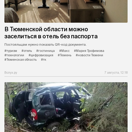
В Тюменской области можно
заселиться в отель без паспорта
Постояльцам нужно показать QR-код документа.
#туризм
#отель
#гостиница
#Макс
#Мария Трофимова
#технологии
#цифровизация
#Тюмень
#новости Тюмени
#Тюменская область
#тк
Вслух.ру
7 августа, 12:18