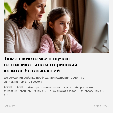
Тюменские семьи получают
сертификаты на материнский
капитал без заявлений
До рождения ребенка необходимо подтвердить учетную
запись на портале госуслуг.
#ОСФР
#СФР
#материнский капитал
#дети
#сертификат
#Виталий Левенков
#Тюмень
#Тюменская область
#новости Тюмени
#тк
Вслух.ру
5 мая, 12:29