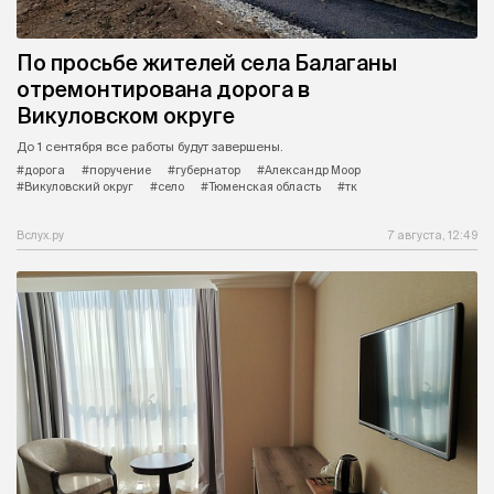
По просьбе жителей села Балаганы
отремонтирована дорога в
Викуловском округе
До 1 сентября все работы будут завершены.
#дорога
#поручение
#губернатор
#Александр Моор
#Викуловский округ
#село
#Тюменская область
#тк
Вслух.ру
7 августа, 12:49