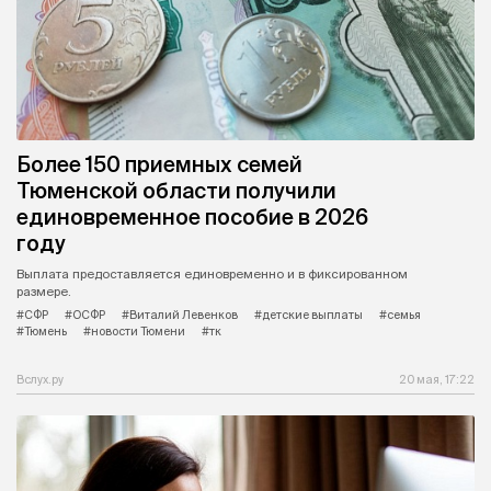
Более 150 приемных семей
Тюменской области получили
единовременное пособие в 2026
году
Выплата предоставляется единовременно и в фиксированном
размере.
#СФР
#ОСФР
#Виталий Левенков
#детские выплаты
#семья
#Тюмень
#новости Тюмени
#тк
Вслух.ру
20 мая, 17:22