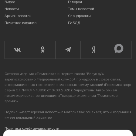
Видео
Галереи
Новости
Темы новостей
Архив новостей
Спецпроекты
Печатное издание
ГИБДД
Сетевое издание «Тюменская интернет-газета "Вслух.ру"»
зарегистрировано Федеральной службой по надзору в сфере связи,
информационных технологий и массовых коммуникаций (Роскомнадзор),
серия Эл №ФС77-78856 от 07.08.2020 г. Учредитель: Автономная
некоммерческая организация «Телерадиокомпания "Тюменское
время"».
Подпись «партнерская новость» в материалах означает, что информация
имеет рекламный характер.
Политика конфиденциальности