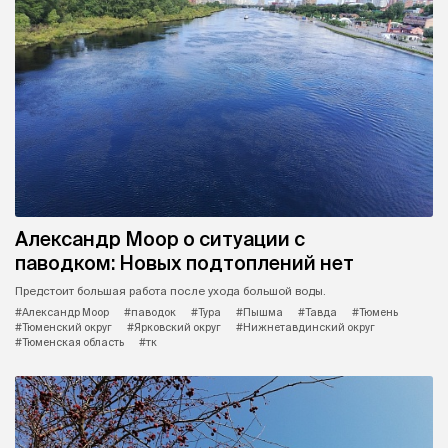
Александр Моор о ситуации с
паводком: Новых подтоплений нет
Предстоит большая работа после ухода большой воды.
#Александр Моор
#паводок
#Тура
#Пышма
#Тавда
#Тюмень
#Тюменский округ
#Ярковский округ
#Нижнетавдинский округ
#Тюменская область
#тк