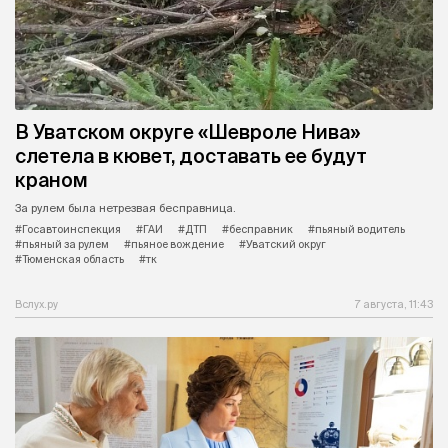
В Уватском округе «Шевроле Нива»
слетела в кювет, доставать ее будут
краном
За рулем была нетрезвая бесправница.
#Госавтоинспекция
#ГАИ
#ДТП
#бесправник
#пьяный водитель
#пьяный за рулем
#пьяное вождение
#Уватский округ
#Тюменская область
#тк
Вслух.ру
7 августа, 11:43