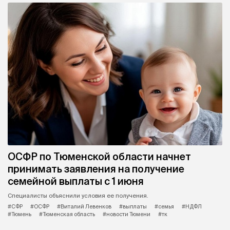
ОСФР по Тюменской области начнет
принимать заявления на получение
семейной выплаты с 1 июня
Специалисты объяснили условия ее получения.
#СФР
#ОСФР
#Виталий Левенков
#выплаты
#семья
#НДФЛ
#Тюмень
#Тюменская область
#новости Тюмени
#тк