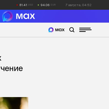
81.41
94.06
7 августа, 04:52
х
учение