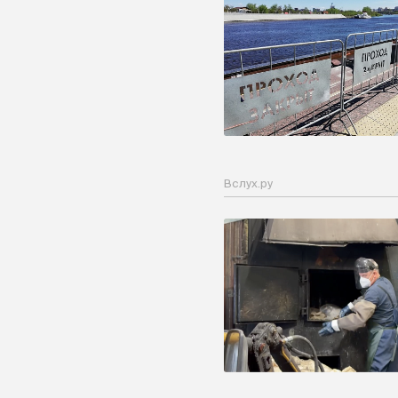
Вслух.ру