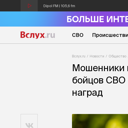
Dipol FM | 105,6 fm
СВО
Происшеств
Вслух.ru
Новости
Общество
Мошенники 
бойцов СВО 
наград