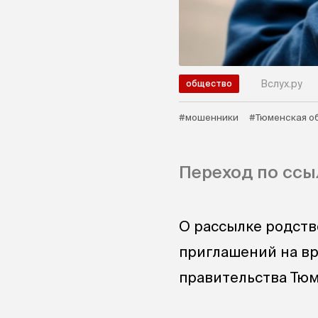
Вслух.ру
общество
#мошенники
#Тюменская о
Переход по ссы
О рассылке родст
приглашений на в
правительства Тюм