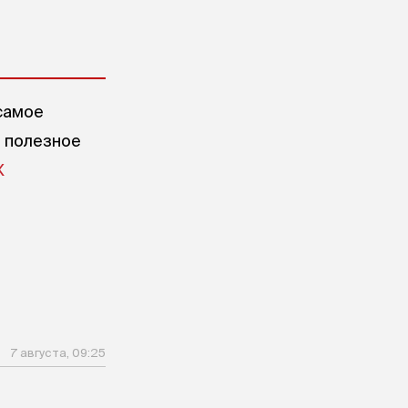
самое
е полезное
X
7 августа, 09:25