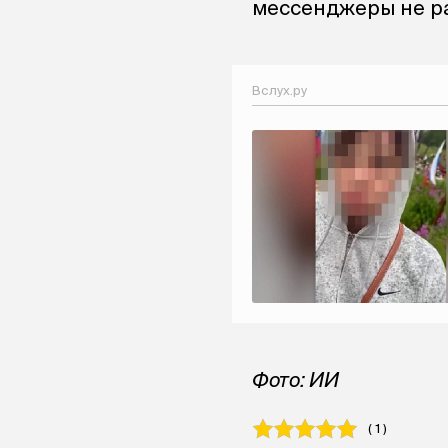
мессенджеры не р
Вслух.ру
Фото: ИИ
( 1 )