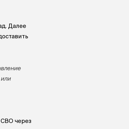
ад. Далее
доставить
авление
 или
 СВО через