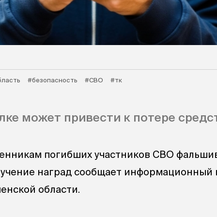
бласть
#безопасность
#СВО
#тк
лке может привести к потере средс
венникам погибших участников СВО фальши
ручение наград сообщает информационный 
енской области.