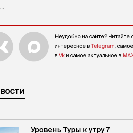
..
Неудобно на сайте? Читайте 
интересное в
Telegram
, само
в
Vk
и самое актуальное в
MA
овости
Уровень Туры к утру 7