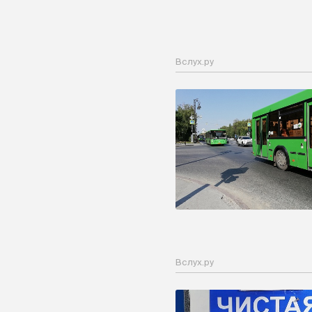
Вслух.ру
Вслух.ру