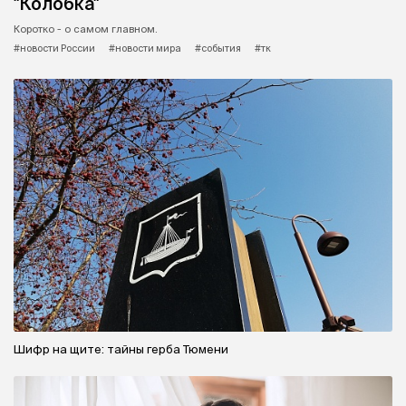
"Колобка"
Коротко - о самом главном.
#новости России
#новости мира
#события
#тк
Шифр на щите: тайны герба Тюмени