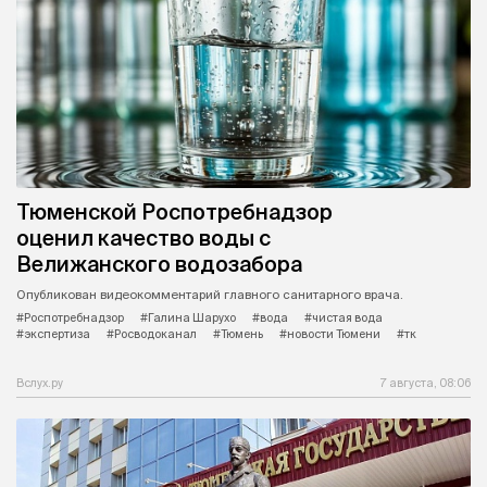
Тюменской Роспотребнадзор
оценил качество воды с
Велижанского водозабора
Опубликован видеокомментарий главного санитарного врача.
#Роспотребнадзор
#Галина Шарухо
#вода
#чистая вода
#экспертиза
#Росводоканал
#Тюмень
#новости Тюмени
#тк
Вслух.ру
7 августа, 08:06