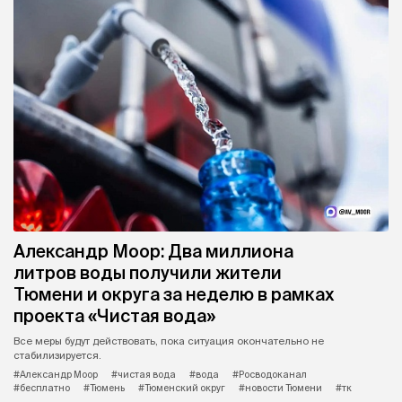
Александр Моор: Два миллиона
литров воды получили жители
Тюмени и округа за неделю в рамках
проекта «Чистая вода»
Все меры будут действовать, пока ситуация окончательно не
стабилизируется.
#Александр Моор
#чистая вода
#вода
#Росводоканал
#бесплатно
#Тюмень
#Тюменский округ
#новости Тюмени
#тк