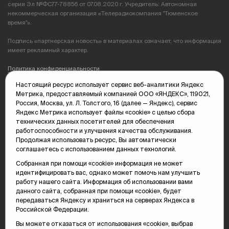
серия Эл №ФС77-78856 от 07.08.2020 г. Учредитель: Автономная
некоммерческая организация «Телерадиокомпания "Тюменское
время"».
Подпись «партнерская новость» в материалах означает, что информация
имеет рекламный характер.
Политика конфиденциальности
Настоящий ресурс использует сервис веб-аналитики Яндекс
Редакция: 625035, Тюмень, пр. Геологоразведчиков, 28А
Метрика, предоставляемый компанией ООО «ЯНДЕКС», 119021,
(3452) 68-89-05
Россия, Москва, ул. Л. Толстого, 16 (далее — Яндекс), сервис
edit@vsluh.ru
Яндекс Метрика использует файлы «cookie» с целью сбора
технических данных посетителей для обеспечения
Главный редактор: Панкина Т.Ю.
работоспособности и улучшения качества обслуживания.
kika@vsluh.ru
Продолжая использовать ресурс, Вы автоматически
соглашаетесь с использованием данных технологий.
По вопросам рекламы:
(3452) 68-89-78
Собранная при помощи «cookie» информация не может
kotovaev@sibinformburo.ru
идентифицировать вас, однако может помочь нам улучшить
mim@vsluh.ru
работу нашего сайта. Информация об использовании вами
данного сайта, собранная при помощи «cookie», будет
передаваться Яндексу и храниться на серверах Яндекса в
Российской Федерации.
Вы можете отказаться от использования «cookie», выбрав