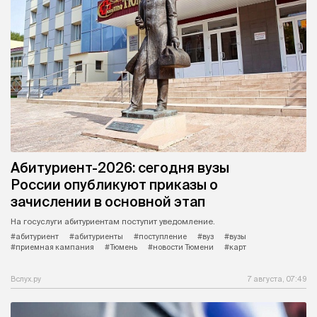
Абитуриент-2026: сегодня вузы
России опубликуют приказы о
зачислении в основной этап
На госуслуги абитуриентам поступит уведомление.
#абитуриент
#абитуриенты
#поступление
#вуз
#вузы
#приемная кампания
#Тюмень
#новости Тюмени
#карт
Вслух.ру
7 августа, 07:49