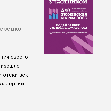
нередко
ния своего
оизошло
 отеки век,
 аллергии