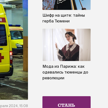
Шифр на щите: тайны
герба Тюмени
Мода из Парижа: как
одевались тюменцы до
революции
раля 2024, 15:08