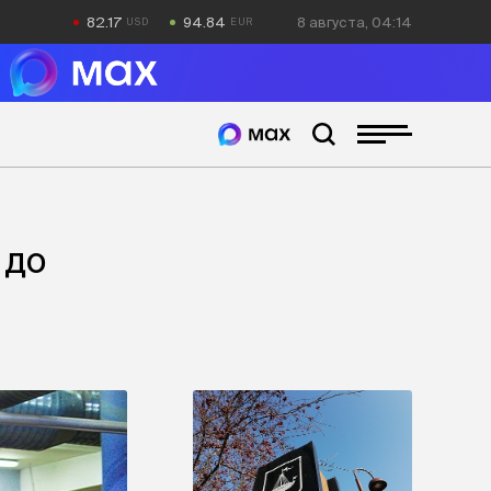
82.17
94.84
8 августа, 04:14
 до