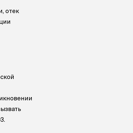
, отек
ации
нской
зникновении
вызвать
3.