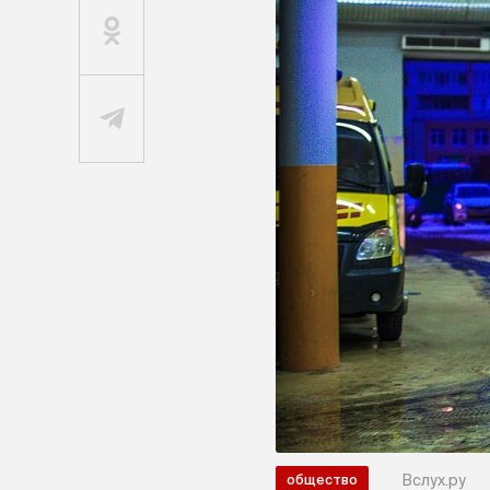
Вслух.ру
общество