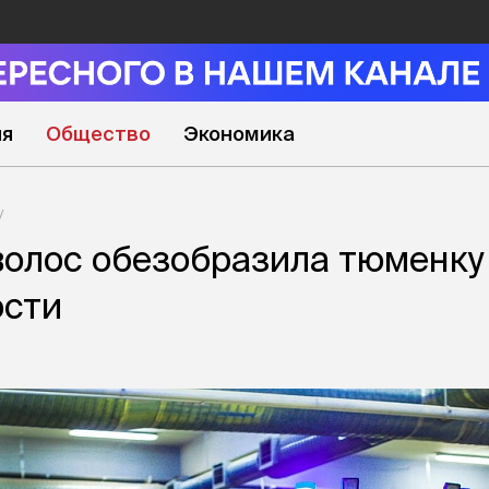
ия
Общество
Экономика
волос обезобразила тюменку
ости