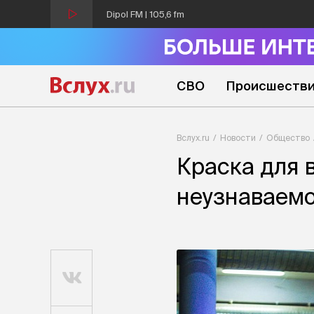
Dipol FM | 105,6 fm
СВО
Происшеств
Вслух.ru
Новости
Общество
Краска для 
неузнаваем