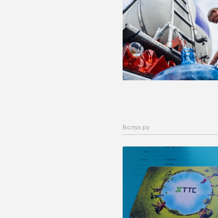
Вслух.ру