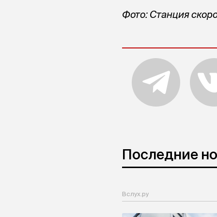
Фото: Станция ско
Последние н
Вслух.ру