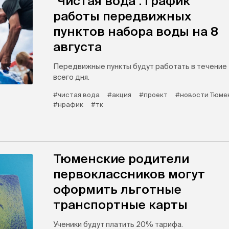
"Чистая вода": график
работы передвижных
пунктов набора воды на 8
августа
Передвижные пункты будут работать в течение
всего дня.
#чистая вода
#акция
#проект
#новости Тюме
#нрафик
#тк
Тюменские родители
первоклассников могут
оформить льготные
транспортные карты
Ученики будут платить 20% тарифа.