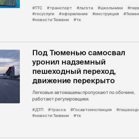
#ТТС
#транспорт
#льгота
#школьники
#пер
#госуслуги
#оформление
#инструкция
#Тюмен
#новости Тюмени
#тк
Под Тюменью самосвал
уронил надземный
пешеходный переход,
движение перекрыто
Легковые автомашины пропускают по обочине,
работают регулировщики.
#ДТП
#трасса
#Госавтоинспекция
#пешеходн
#новости Тюмени
#тк