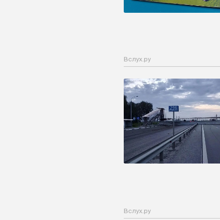
Вслух.ру
Вслух.ру