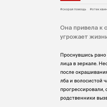
#скорая помощь
#отек кви
Она привела к 
угрожает жизни
Проснувшись рано 
лица в зеркале. Н
после окрашивания 
лба и волосистой 
прогрессировали, 
родственники выз