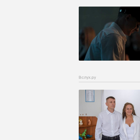
Вслух.ру