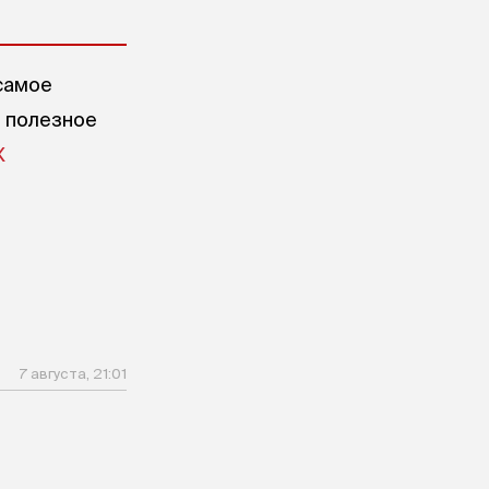
самое
е полезное
X
7 августа, 21:01