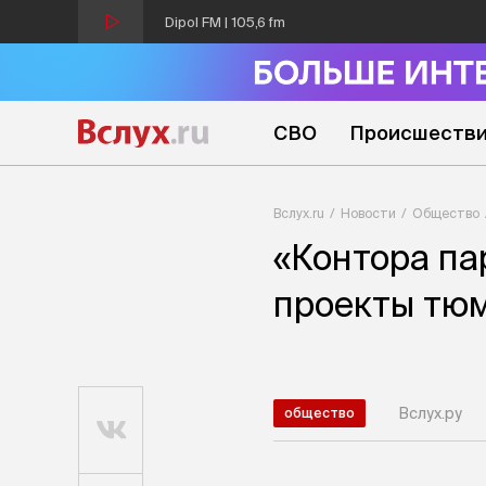
Dipol FM | 105,6 fm
СВО
Происшеств
Вслух.ru
Новости
Общество
«Контора па
проекты тю
Вслух.ру
общество