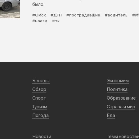
было.
#Омск
#ДТП
#пострадавшие
#водитель
#у
#наезд
#тк
Беседы
Экономим
Обзор
Политика
Спорт
Образование
Туризм
Страна и мир
Погода
Еда
Новости
Темы новосте