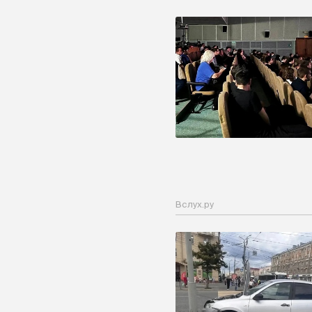
Вслух.ру