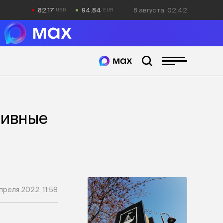
82.17
94.84
8 августа, 02:42
тивные
преля 2022, 11:58