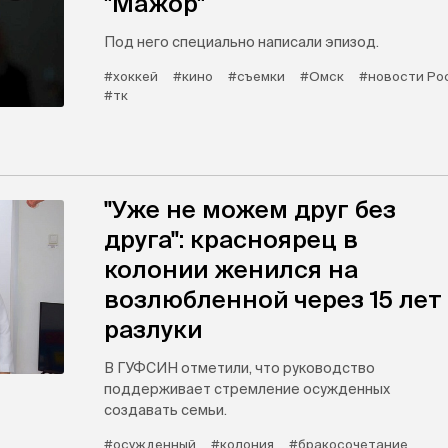
"Мажор"
Под него специально написали эпизод.
#хоккей
#кино
#съемки
#Омск
#новости Ро
#тк
"Уже не можем друг без
друга": красноярец в
колонии женился на
возлюбленной через 15 лет
разлуки
В ГУФСИН отметили, что руководство
поддерживает стремление осужденных
создавать семьи.
#осужденный
#колония
#бракосочетание