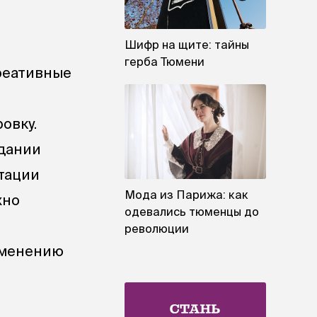
Шифр на щите: тайны
герба Тюмени
реативные
овку.
здании
ьтации
Мода из Парижа: как
жно
одевались тюменцы до
революции
зменению