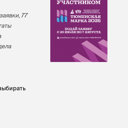
заявки, 77
таты
а
дела
выбирать