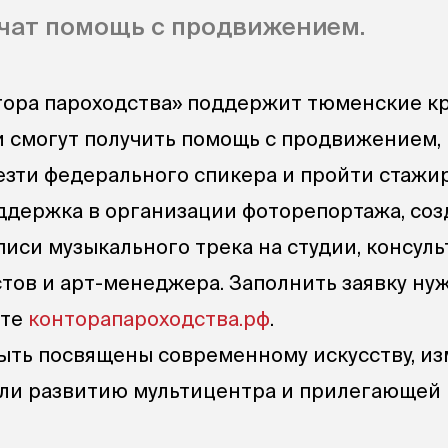
учат помощь с продвижением.
тора пароходства» поддержит тюменские к
и смогут получить помощь с продвижением,
зти федерального спикера и пройти стажир
держка в организации фоторепортажа, со
писи музыкального трека на студии, консул
стов и арт-менеджера. Заполнить заявку ну
йте
конторапароходства.рф
.
ыть посвящены современному искусству, и
или развитию мультицентра и прилегающей