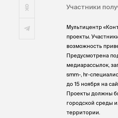
Участники пол
Мультицентр «Кон
проекты. Участник
возможность приве
Предусмотрена под
медиарассылок, за
smm-, hr-специали
до 15 ноября на са
Проекты должны б
городской среды 
территории.