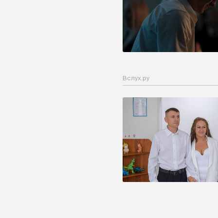
Вслух.ру