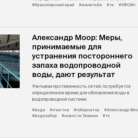
#Красноярский край
#женитьба
#тк
#УФСИН
Александр Моор: Меры,
принимаемые для
устранения постороннего
запаха водопроводной
воды, дают результат
Учитывая протяженность сетей, потребуется
определенное время для обновления воды в
водопроводной системе.
#вода
#очистка
#губернатор
#Александр Мо
#водозабор
#новости Тюмени
#тк