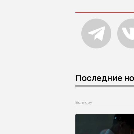
Последние н
Вслух.ру