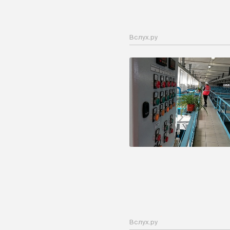
Вслух.ру
Вслух.ру