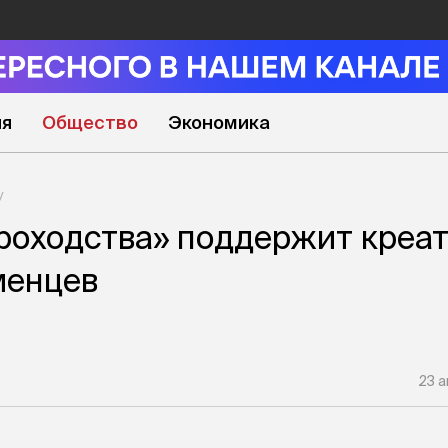
ия
Общество
Экономика
роходства» поддержит креа
менцев
23 а