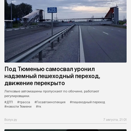
Под Тюменью самосвал уронил
надземный пешеходный переход,
движение перекрыто
Легковые автомашины пропускают по обочине, работают
регулировщики.
#ДТП
#трасса
#Госавтоинспекция
#пешеходный переход
#новости Тюмени
#тк
Вслух.ру
7 августа, 21:01