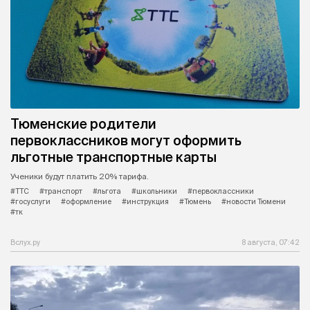
Тюменские родители
первоклассников могут оформить
льготные транспортные карты
Ученики будут платить 20% тарифа.
#ТТС
#транспорт
#льгота
#школьники
#первоклассники
#госуслуги
#оформление
#инструкция
#Тюмень
#новости Тюмени
#тк
Вслух.ру
8 августа, 07:42