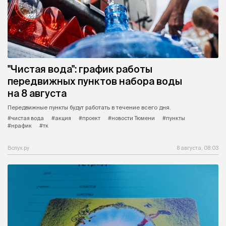
"Чистая вода": график работы
передвижных пунктов набора воды
на 8 августа
Передвижные пункты будут работать в течение всего дня.
#чистая вода
#акция
#проект
#новости Тюмени
#пункты
#нрафик
#тк
Вслух.ру
8 августа, 08:03