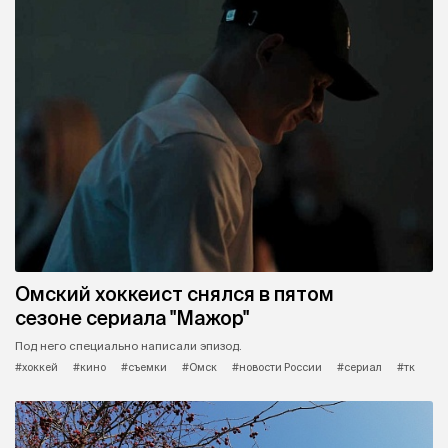
Омский хоккеист снялся в пятом
сезоне сериала "Мажор"
Под него специально написали эпизод.
#хоккей
#кино
#съемки
#Омск
#новости России
#сериал
#тк