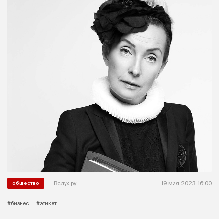
Вслух.ру
19 мая 2023, 16:00
общество
#бизнес
#этикет