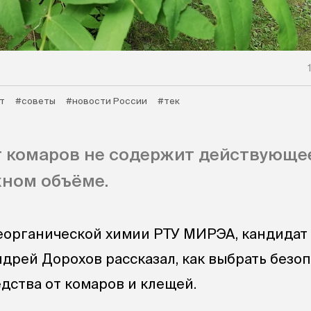
т
#советы
#новости России
#тек
т комаров не содержит действующе
жном объёме.
еорганической химии РТУ МИРЭА, кандидат
ндрей Дорохов рассказал, как выбрать безо
дства от комаров и клещей.