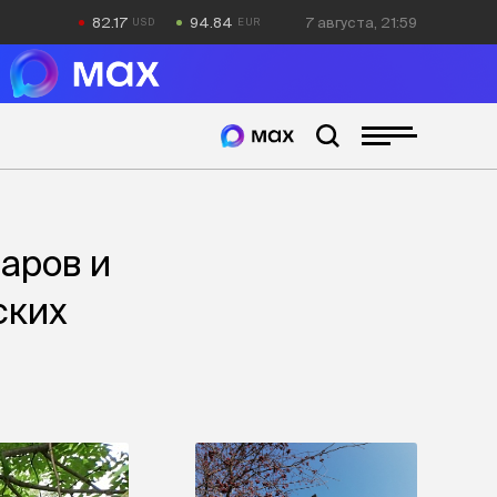
82.17
94.84
7 августа, 21:59
аров и
ских