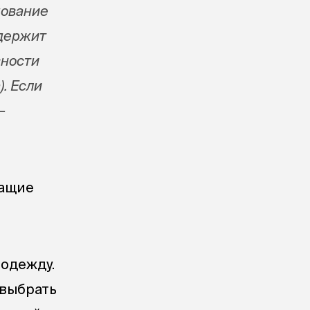
дование
одержит
вности
. Если
—
жащие
 одежду.
 выбрать