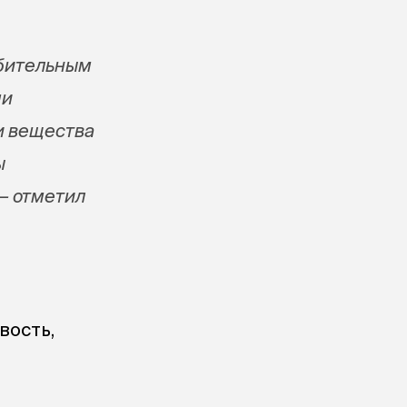
убительным
ми
и вещества
ы
— отметил
вость,