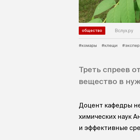
Вслух.ру
общество
#комары
#клещи
#экспер
Треть спреев о
вещество в ну
Доцент кафедры н
химических наук А
и эффективные сре