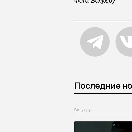
Фото: Вслух.ру
Последние н
Вслух.ру