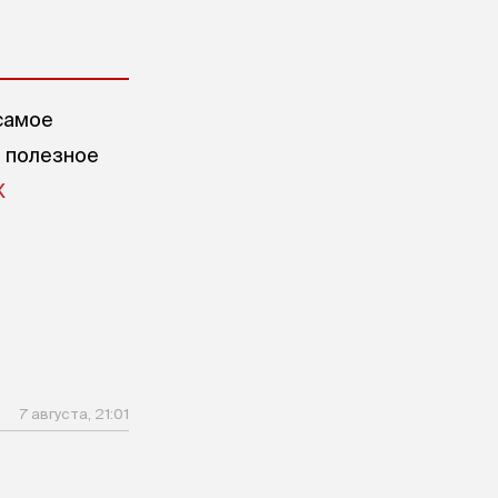
самое
е полезное
X
7 августа, 21:01