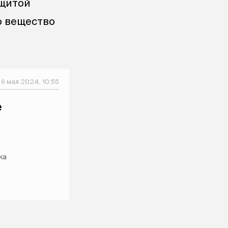
ащитой
о вещество
6 мая 2024, 10:55
е
ка