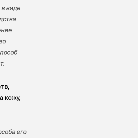
 в виде
дства
енее
во
способ
т.
тв,
а кожу,
особа его