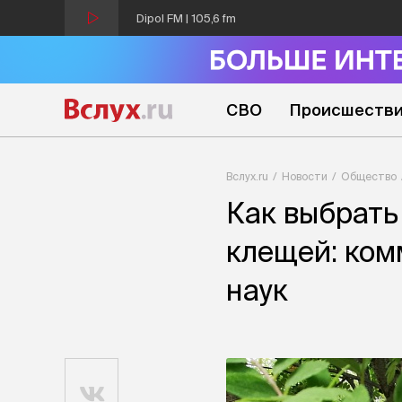
Dipol FM | 105,6 fm
СВО
Происшеств
Вслух.ru
Новости
Общество
Как выбрать
клещей: ком
наук