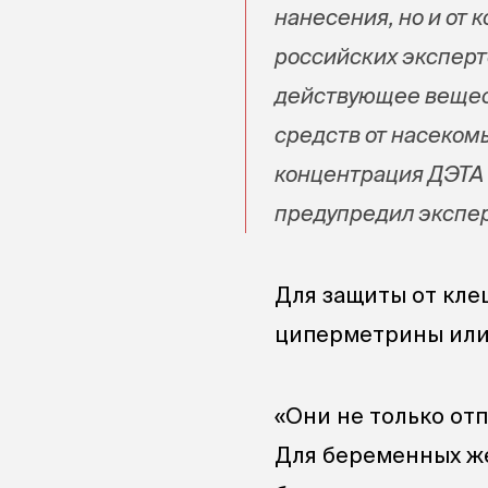
нанесения, но и от
российских эксперто
действующее вещес
средств от насеком
концентрация ДЭТА 
предупредил экспер
Для защиты от кле
циперметрины или 
«Они не только отп
Для беременных же