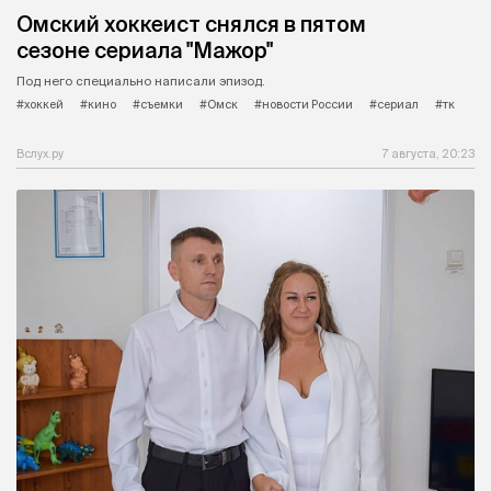
Омский хоккеист снялся в пятом
сезоне сериала "Мажор"
Под него специально написали эпизод.
#хоккей
#кино
#съемки
#Омск
#новости России
#сериал
#тк
Вслух.ру
7 августа, 20:23