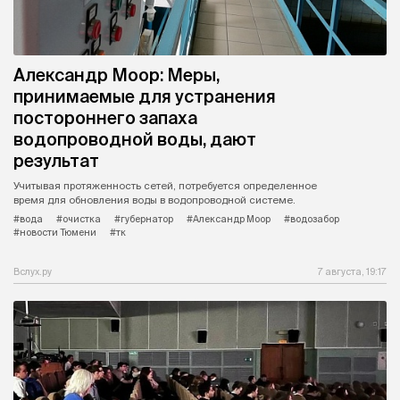
Александр Моор: Меры,
принимаемые для устранения
постороннего запаха
водопроводной воды, дают
результат
Учитывая протяженность сетей, потребуется определенное
время для обновления воды в водопроводной системе.
#вода
#очистка
#губернатор
#Александр Моор
#водозабор
#новости Тюмени
#тк
Вслух.ру
7 августа, 19:17