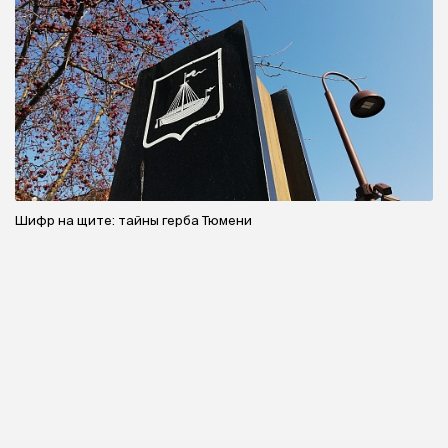
Шифр на щите: тайны герба Тюмени