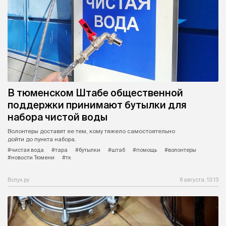
В тюменском Штабе общественной
поддержки принимают бутылки для
набора чистой воды
Волонтеры доставят ее тем, кому тяжело самостоятельно
дойти до пункта набора.
#чистая вода
#тара
#бутылки
#штаб
#помощь
#волонтеры
#новости Тюмени
#тк
Вслух.ру
8 августа, 13:13