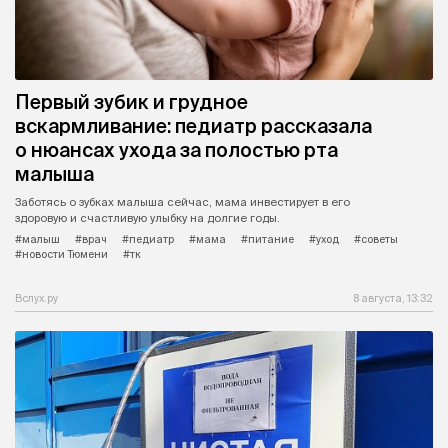
Первый зубик и грудное
вскармливание: педиатр рассказала
о нюансах ухода за полостью рта
малыша
Заботясь о зубках малыша сейчас, мама инвестирует в его
здоровую и счастливую улыбку на долгие годы.
#малыш
#врач
#педиатр
#мама
#питание
#уход
#советы
#новости Тюмени
#тк
Вслух.ру
8 августа, 13:32