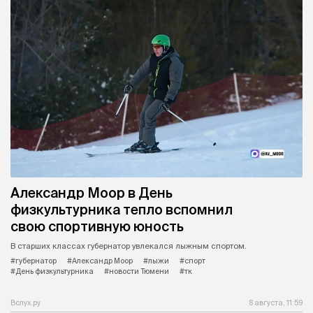
Александр Моор в День
физкультурника тепло вспомнил
свою спортивную юность
В старших классах губернатор увлекался лыжным спортом.
#губернатор
#Александр Моор
#лыжи
#спорт
#День физкультурника
#новости Тюмени
#тк
Вслух.ру
8 августа, 11:59