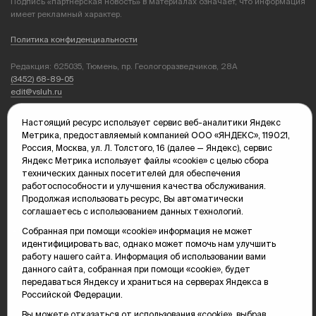
Подпись «партнерская новость» в материалах означает, что информация
имеет рекламный характер.
Политика конфиденциальности
Редакция: 625035, Тюмень, пр. Геологоразведчиков, 28А
(3452) 68-89-05
edit@vsluh.ru
Главный редактор: Панкина Т.Ю.
Настоящий ресурс использует сервис веб-аналитики Яндекс
kika@vsluh.ru
Метрика, предоставляемый компанией ООО «ЯНДЕКС», 119021,
Россия, Москва, ул. Л. Толстого, 16 (далее — Яндекс), сервис
По вопросам рекламы:
Яндекс Метрика использует файлы «cookie» с целью сбора
(3452) 68-89-78
технических данных посетителей для обеспечения
kotovaev@sibinformburo.ru
работоспособности и улучшения качества обслуживания.
mim@vsluh.ru
Продолжая использовать ресурс, Вы автоматически
соглашаетесь с использованием данных технологий.
Собранная при помощи «cookie» информация не может
идентифицировать вас, однако может помочь нам улучшить
работу нашего сайта. Информация об использовании вами
данного сайта, собранная при помощи «cookie», будет
передаваться Яндексу и храниться на серверах Яндекса в
Российской Федерации.
© 2000-2026 Тюменская интернет-газета «Вслух.ру»
16+
Карта сайта
Вы можете отказаться от использования «cookie», выбрав