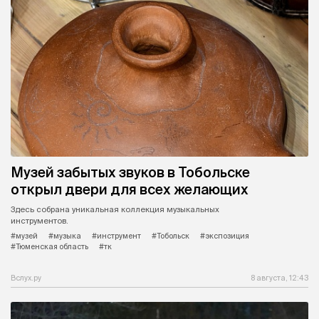
Музей забытых звуков в Тобольске
открыл двери для всех желающих
Здесь собрана уникальная коллекция музыкальных
инструментов.
#музей
#музыка
#инструмент
#Тобольск
#экспозиция
#Тюменская область
#тк
Вслух.ру
8 августа, 12:43