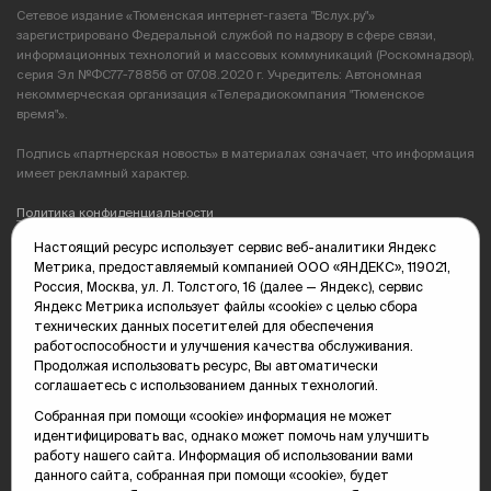
Сетевое издание «Тюменская интернет-газета "Вслух.ру"»
зарегистрировано Федеральной службой по надзору в сфере связи,
информационных технологий и массовых коммуникаций (Роскомнадзор),
серия Эл №ФС77-78856 от 07.08.2020 г. Учредитель: Автономная
некоммерческая организация «Телерадиокомпания "Тюменское
время"».
Подпись «партнерская новость» в материалах означает, что информация
имеет рекламный характер.
Политика конфиденциальности
Настоящий ресурс использует сервис веб-аналитики Яндекс
Редакция: 625035, Тюмень, пр. Геологоразведчиков, 28А
Метрика, предоставляемый компанией ООО «ЯНДЕКС», 119021,
(3452) 68-89-05
Россия, Москва, ул. Л. Толстого, 16 (далее — Яндекс), сервис
edit@vsluh.ru
Яндекс Метрика использует файлы «cookie» с целью сбора
технических данных посетителей для обеспечения
Главный редактор: Панкина Т.Ю.
работоспособности и улучшения качества обслуживания.
kika@vsluh.ru
Продолжая использовать ресурс, Вы автоматически
соглашаетесь с использованием данных технологий.
По вопросам рекламы:
(3452) 68-89-78
Собранная при помощи «cookie» информация не может
kotovaev@sibinformburo.ru
идентифицировать вас, однако может помочь нам улучшить
mim@vsluh.ru
работу нашего сайта. Информация об использовании вами
данного сайта, собранная при помощи «cookie», будет