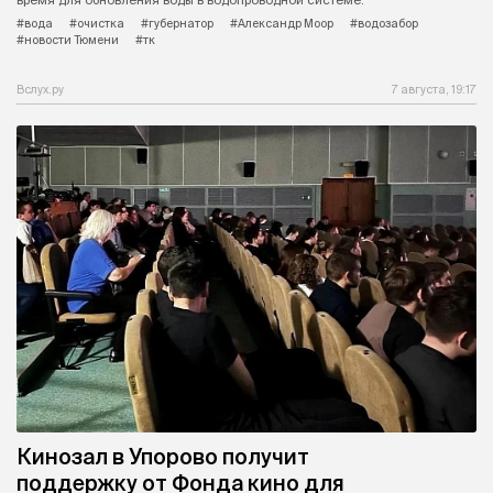
время для обновления воды в водопроводной системе.
#вода
#очистка
#губернатор
#Александр Моор
#водозабор
#новости Тюмени
#тк
Вслух.ру
7 августа, 19:17
Кинозал в Упорово получит
поддержку от Фонда кино для