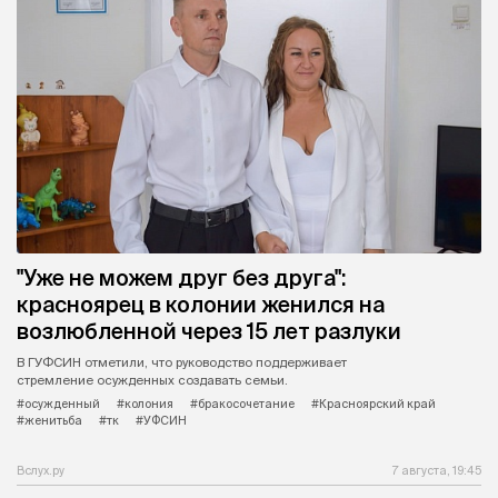
"Уже не можем друг без друга":
красноярец в колонии женился на
возлюбленной через 15 лет разлуки
В ГУФСИН отметили, что руководство поддерживает
стремление осужденных создавать семьи.
#осужденный
#колония
#бракосочетание
#Красноярский край
#женитьба
#тк
#УФСИН
Вслух.ру
7 августа, 19:45