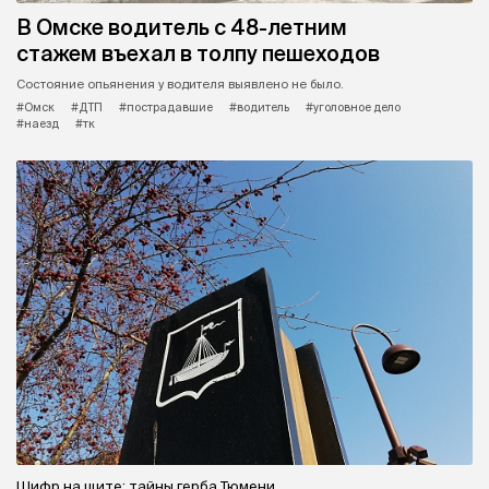
В Омске водитель с 48-летним
стажем въехал в толпу пешеходов
Состояние опьянения у водителя выявлено не было.
#Омск
#ДТП
#пострадавшие
#водитель
#уголовное дело
#наезд
#тк
Шифр на щите: тайны герба Тюмени