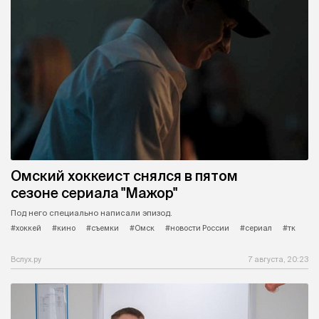
Омский хоккеист снялся в пятом
сезоне сериала "Мажор"
Под него специально написали эпизод.
#хоккей
#кино
#съемки
#Омск
#новости России
#сериал
#тк
Вслух.ру
7 августа, 20:23