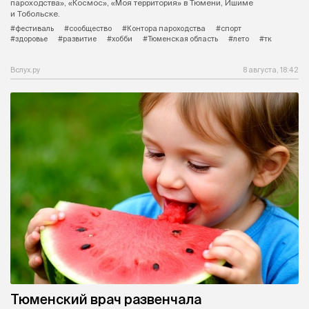
пароходства», «Космос», «Моя территория» в Тюмени, Ишиме
и Тобольске.
#фестиваль
#сообщество
#Контора пароходства
#спорт
#здоровье
#развитие
#хобби
#Тюменская область
#лето
#тк
Вслух.ру
8 августа, 18:42
Тюменский врач развенчала