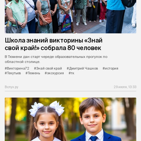
Школа знаний викторины «Знай
свой край!» собрала 80 человек
В Тюмени дан старт череде образовательных прогулок по
областной столице.
#Викторина72
#Знай свой край
#Дмитрий Чашков
#история
#Текутьев
#Тюмень
#экскурсия
#тк
Вслух.ру
29 июля, 13:33