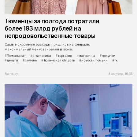
Тюменцы за полгода потратили
более 193 млрд рублей на
непродовольственные товары
Самые скромные расходы пришлись на февраль,
максимальный чек установлен в июне.
#Тюменьстат
#статистика
#торговля
#магазины
#покупки
#деньги
#Тюмень
#Тюменская область
#новости Тюмени
#тк
Вслух.ру
8 августа, 16:53