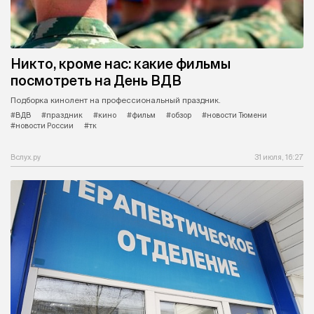
Никто, кроме нас: какие фильмы
посмотреть на День ВДВ
Подборка кинолент на профессиональный праздник.
#ВДВ
#праздник
#кино
#фильм
#обзор
#новости Тюмени
#новости России
#тк
Вслух.ру
31 июля, 16:27