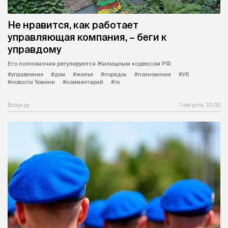
Не нравится, как работает
управляющая компания, – беги к
управдому
Его полномочия регулируются Жилищным кодексом РФ.
#управление
#дом
#жилье
#порядок
#полномочия
#УК
#новости Тюмени
#комментарий
#тк
Вслух.ру
1 августа, 10:00