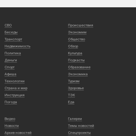
СВО
Происшествия
Беседы
Экономим
Транспорт
Общество
Недвижимость
Обзор
Политика
Культура
Деньги
Подкасты
Спорт
Образование
Афиша
Экономика
Технологии
Туризм
Страна и мир
Здоровье
Инструкция
ТЭК
Погода
Еда
Видео
Галереи
Новости
Темы новостей
Архив новостей
Спецпроекты