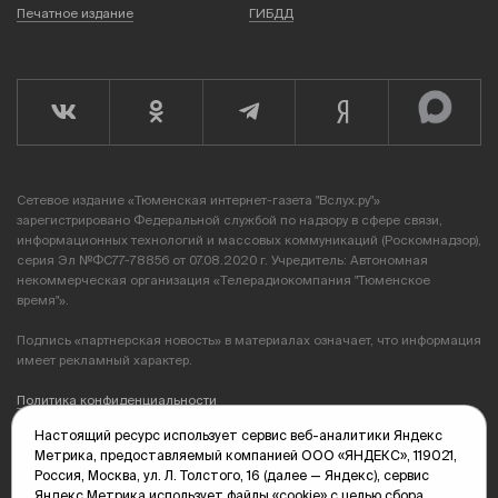
Печатное издание
ГИБДД
Сетевое издание «Тюменская интернет-газета "Вслух.ру"»
зарегистрировано Федеральной службой по надзору в сфере связи,
информационных технологий и массовых коммуникаций (Роскомнадзор),
серия Эл №ФС77-78856 от 07.08.2020 г. Учредитель: Автономная
некоммерческая организация «Телерадиокомпания "Тюменское
время"».
Подпись «партнерская новость» в материалах означает, что информация
имеет рекламный характер.
Политика конфиденциальности
Настоящий ресурс использует сервис веб-аналитики Яндекс
Редакция: 625035, Тюмень, пр. Геологоразведчиков, 28А
Метрика, предоставляемый компанией ООО «ЯНДЕКС», 119021,
(3452) 68-89-05
Россия, Москва, ул. Л. Толстого, 16 (далее — Яндекс), сервис
edit@vsluh.ru
Яндекс Метрика использует файлы «cookie» с целью сбора