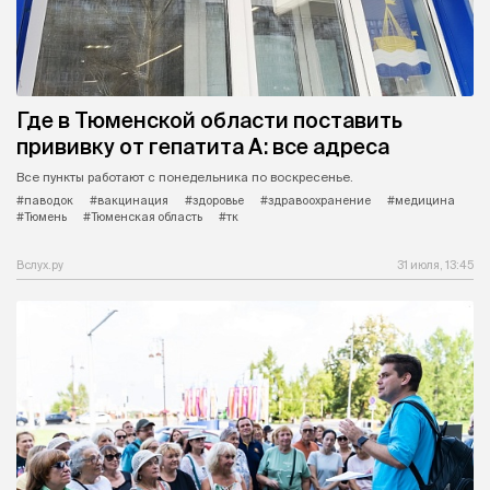
Где в Тюменской области поставить
прививку от гепатита А: все адреса
Все пункты работают с понедельника по воскресенье.
#паводок
#вакцинация
#здоровье
#здравоохранение
#медицина
#Тюмень
#Тюменская область
#тк
Вслух.ру
31 июля, 13:45