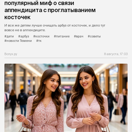
популярный миф о связи
аппендицита с проглатыванием
косточек
И все же детям лучше очищать арбуз от косточек, и дело тут
вовсе не в аппендиците.
#дети
#арбуз
#косточки
#питание
#врач
#советы
#новости Тюмени
#тк
Вслух.ру
8 августа, 17:03