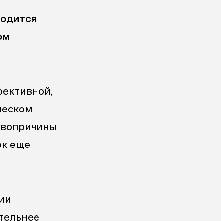
ходится
ом
фективной,
ческом
ервопричины
ок еще
ии
ительнее