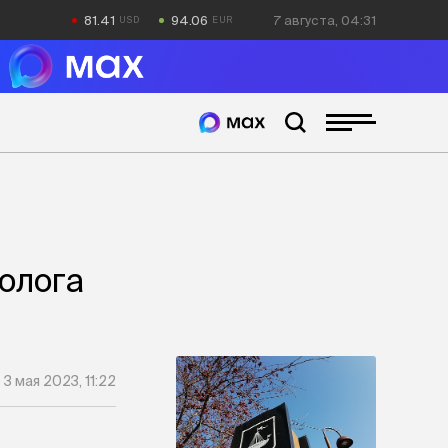
81.41
94.06
7 августа, 04:31
олога
3 мая 2023, 11:22