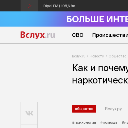
Dipol FM | 105,6 fm
СВО
Происшеств
Вслух.ru
Новости
Общество
Как и почем
наркотическ
Вслух.ру
общество
#психология
#помощь
#н