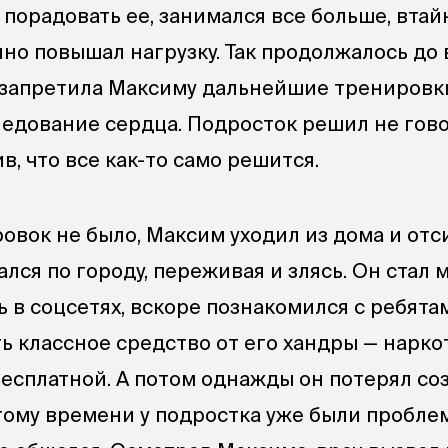
 порадовать ее, занимался все больше, втай
нно повышал нагрузку. Так продолжалось до
 запретила Максиму дальнейшие тренировки
ледование сердца. Подросток решил не гов
в, что все как-то само решится.
ровок не было, Максим уходил из дома и от
ался по городу, переживая и злясь. Он стал 
 в соцсетях, вскоре познакомился с ребята
ть классное средство от его хандры — нарко
бесплатной. А потом однажды он потерял со
 тому времени у подростка уже были проблем