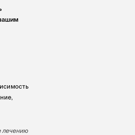
ь
 вашим
висимость
ние,
ее лечению