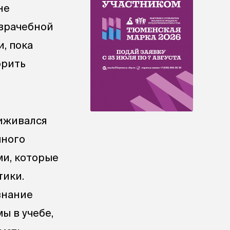
не
 врачебной
, пока
орить
сиживался
много
ми, которые
тики.
знание
ы в учебе,