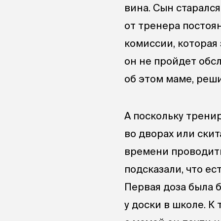
вина. Сын старался
от тренера постоя
комиссии, которая
он не пройдет обс
об этом маме, реши
А поскольку трени
во дворах или скит
времени проводить
подсказали, что ес
Первая доза была 
у доски в школе. К