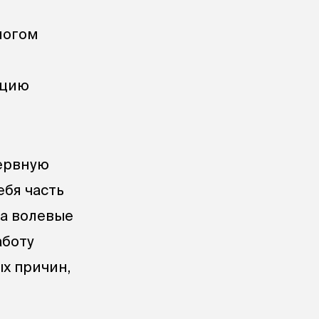
ногом
ацию
нервную
ебя часть
да волевые
аботу
х причин,