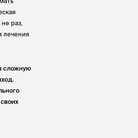
 мать
еская
не раз,
я лечения
в сложную
ыход.
льного
 своих