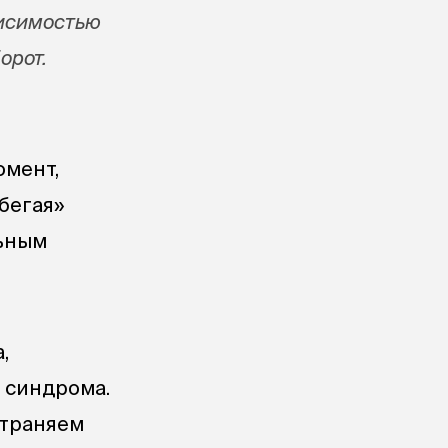
висимостью
орот.
омент,
бегая»
льным
,
 синдрома.
страняем