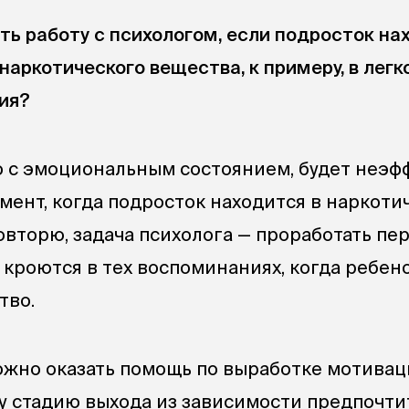
ть работу с психологом, если подросток на
наркотического вещества, к примеру, в легк
ия?
о с эмоциональным состоянием, будет неэф
омент, когда подросток находится в наркоти
повторю, задача психолога — проработать п
 кроются в тех воспоминаниях, когда ребен
тво.
жно оказать помощь по выработке мотивац
эту стадию выхода из зависимости предпочт