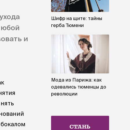
 ухода
Шифр на щите: тайны
герба Тюмени
любой
вовать и
Мода из Парижа: как
ак
одевались тюменцы до
нятия
революции
инять
внований
 бокалом