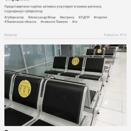
Представители партии активно участвуют в жизни региона,
подчеркнул губернатор.
#губернатор
#Александр Моор
#встреча
#ЛДПР
#партия
#Тюменская область
#новости Тюмени
#тк
Вслух.ру
6 августа, 15:12