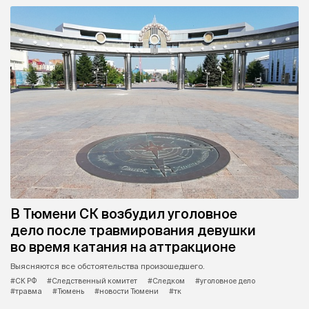
В Тюмени СК возбудил уголовное
дело после травмирования девушки
во время катания на аттракционе
Выясняются все обстоятельства произошедшего.
#СК РФ
#Следственный комитет
#Следком
#уголовное дело
#травма
#Тюмень
#новости Тюмени
#тк