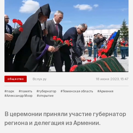
Вслух.ру
18 июня 2023, 15:47
общество
#парк
#память
#губернатор
#Тюменская область
#Армения
#Александр Моор
#открытие
В церемонии приняли участие губернатор
региона и делегация из Армении.