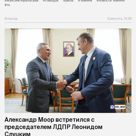
#Максим Афанасьев
#паводок
#рыба
#Тюмень
#новости Тюмени
#тк
Вслух.ру
6 августа, 15:36
Александр Моор встретился с
председателем ЛДПР Леонидом
Слуцким