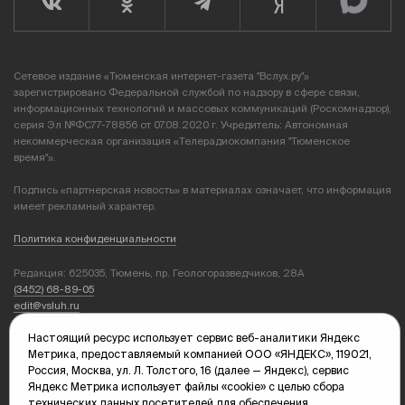
Сетевое издание «Тюменская интернет-газета "Вслух.ру"»
зарегистрировано Федеральной службой по надзору в сфере связи,
информационных технологий и массовых коммуникаций (Роскомнадзор),
серия Эл №ФС77-78856 от 07.08.2020 г. Учредитель: Автономная
некоммерческая организация «Телерадиокомпания "Тюменское
время"».
Подпись «партнерская новость» в материалах означает, что информация
имеет рекламный характер.
Политика конфиденциальности
Редакция: 625035, Тюмень, пр. Геологоразведчиков, 28А
(3452) 68-89-05
edit@vsluh.ru
Настоящий ресурс использует сервис веб-аналитики Яндекс
Главный редактор: Панкина Т.Ю.
Метрика, предоставляемый компанией ООО «ЯНДЕКС», 119021,
kika@vsluh.ru
Россия, Москва, ул. Л. Толстого, 16 (далее — Яндекс), сервис
Яндекс Метрика использует файлы «cookie» с целью сбора
По вопросам рекламы:
технических данных посетителей для обеспечения
(3452) 68-89-78