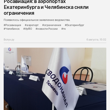
Росавиация: в аэропортах
Екатеринбурга и Челябинска сняли
ограничения
Появилось официальное заявление ведомства.
#Росавиация
#аэропорт
#ограничения
#Екатеринбург
#Челябинск
#УрФО
#новости России
#тк
Вслух.ру
6 августа, 15:02