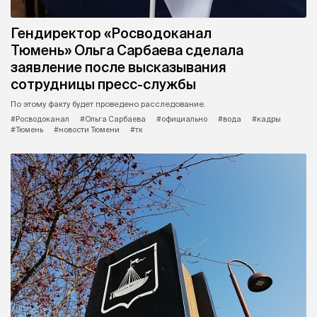
Гендиректор «Росводоканал
Тюмень» Ольга Сарбаева сделала
заявление после высказывания
сотрудницы пресс-службы
По этому факту будет проведено расследование.
#Росводоканал
#Ольга Сарбаева
#официально
#вода
#кадры
#Тюмень
#новости Тюмени
#тк