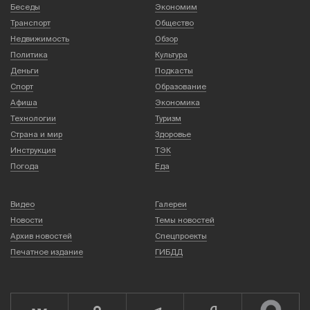
Беседы
Экономим
Транспорт
Общество
Недвижимость
Обзор
Политика
Культура
Деньги
Подкасты
Спорт
Образование
Афиша
Экономика
Технологии
Туризм
Страна и мир
Здоровье
Инструкция
ТЭК
Погода
Еда
Видео
Галереи
Новости
Темы новостей
Архив новостей
Спецпроекты
Печатное издание
ГИБДД