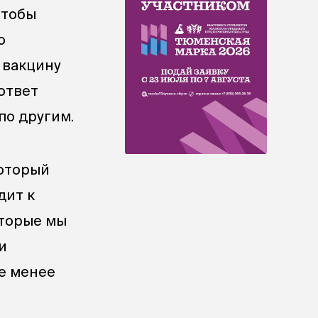
чтобы
о
ю вакцину
ответ
по другим.
который
дит к
оторые мы
и
не менее