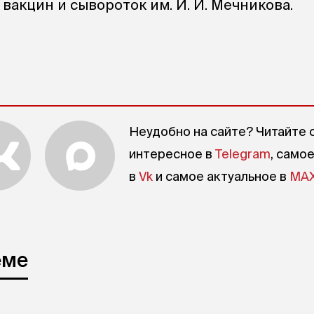
вакцин и сывороток им.
И. И. Мечникова
.
Неудобно на сайте? Читайте 
интересное в
Telegram
, само
в
Vk
и самое актуальное в
MA
еме