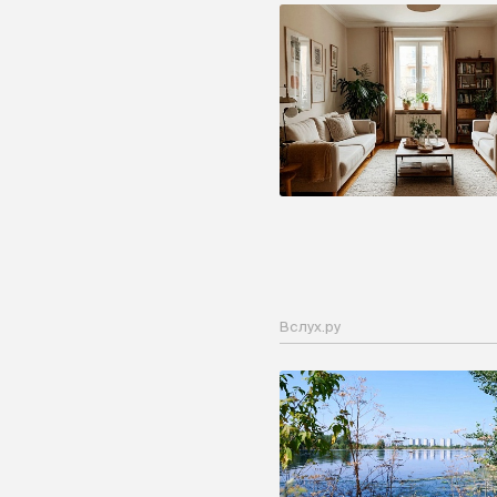
Вслух.ру