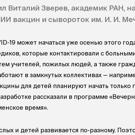
л Виталий Зверев, академик РАН, н
ИИ вакцин и сывороток им. И. И. Ме
ID-19 может начаться уже осенью этого год
едиков, которые контактировали с больным
тем учителей, пожилых людей, а также граж
аботают в замкнутых коллективах — наприме
акцины для детей планируют начать только 
 разработке рассказали в программе «Вечер
менское время».
слых и детей развивается по-разному. Поэт