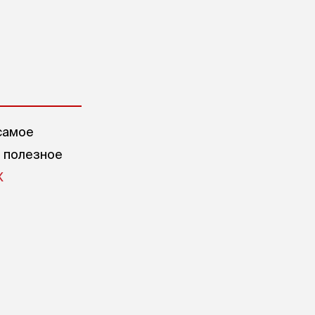
самое
е полезное
X