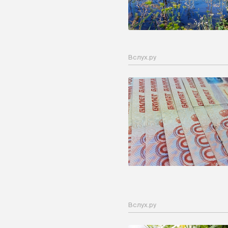
Вслух.ру
Вслух.ру