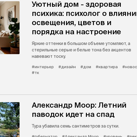
Уютный дом - здоровая
психика: психолог о влияни
освещения, цветов и
порядка на настроение
Яркие оттенки в большом объеме утомляют, а
стерильные серые и белые тона без акцентов
навевают тоску.
#интерьер
#дизайн
#дом
#квартира
#новос
#тк
Александр Моор: Летний
паводок идет на спад
Тура убавила семь сантиметров за сутки.
#губернатор
#Александр Моор
#уровень
#рек