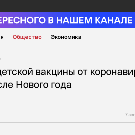
ия
Общество
Экономика
етской вакцины от коронави
сле Нового года
7 ав