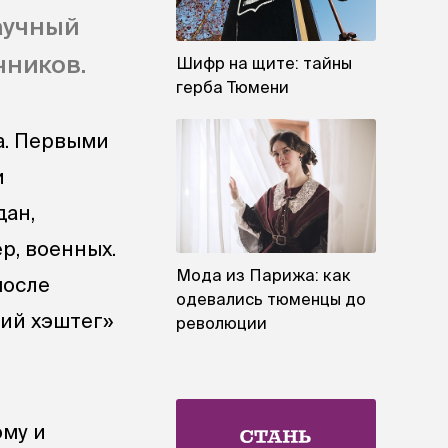
аучный
чников.
Шифр на щите: тайны
герба Тюмени
а. Первыми
и
дан,
р, военных.
Мода из Парижа: как
после
одевались тюменцы до
ний хэштег»
революции
ому и