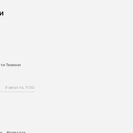
и
ти Тюмени
9 августа, 11:00
и
#паводок