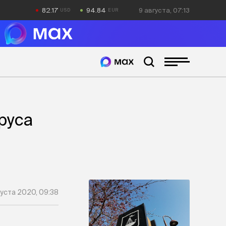
82.17
94.84
9 августа, 07:13
руса
густа 2020, 09:38