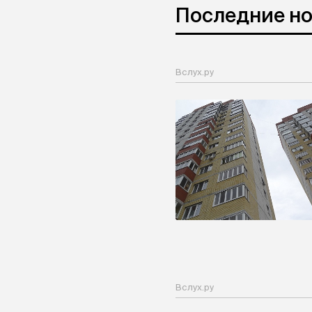
Последние н
Вслух.ру
Вслух.ру