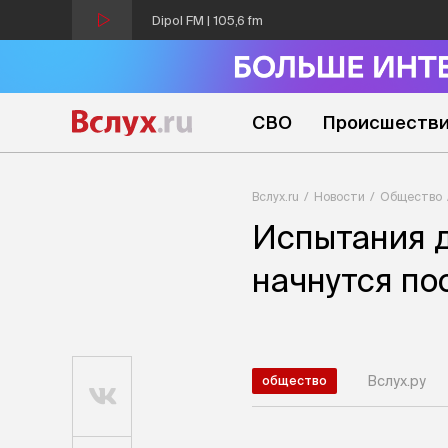
Dipol FM | 105,6 fm
СВО
Происшеств
Вслух.ru
Новости
Общество
Испытания д
начнутся по
Вслух.ру
общество