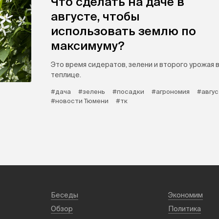
Что сделать на даче в
августе, чтобы
использовать землю по
максимуму?
Это время сидератов, зелени и второго урожая 
теплице.
#дача
#зелень
#посадки
#агрономия
#авгус
#новости Тюмени
#тк
Беседы
Экономим
Обзор
Политика