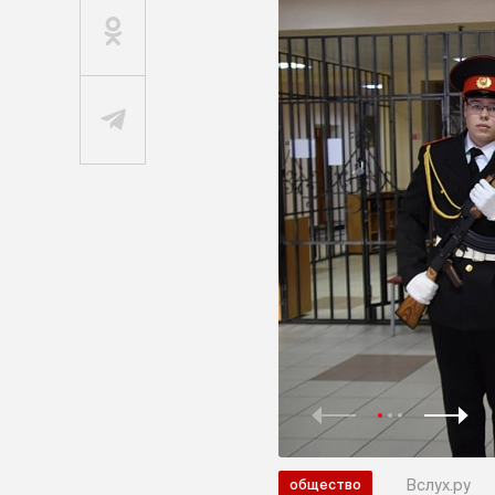
Вслух.ру
общество