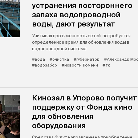
устранения постороннего
запаха водопроводной
воды, дают результат
Учитывая протяженность сетей, потребуется
определенное время для обновления воды в
водопроводной системе.
#вода
#очистка
#губернатор
#Александр Мо
#водозабор
#новости Тюмени
#тк
Кинозал в Упорово получит
поддержку от Фонда кино
для обновления
оборудования
Средства будут направлены на приобретение