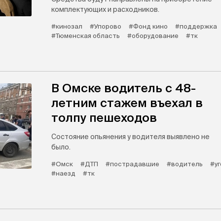
комплектующих и расходников.
#кинозал
#Упорово
#Фонд кино
#поддержка
#Тюменская область
#оборудование
#тк
В Омске водитель с 48-
летним стажем въехал в
толпу пешеходов
Состояние опьянения у водителя выявлено не
было.
#Омск
#ДТП
#пострадавшие
#водитель
#у
#наезд
#тк