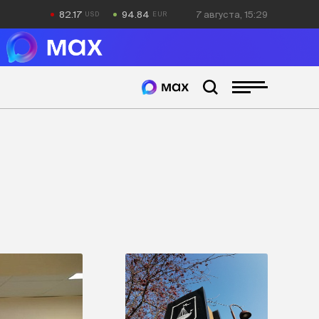
82.17
94.84
7 августа, 15:29