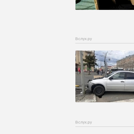
Вслух.ру
Вслух.ру