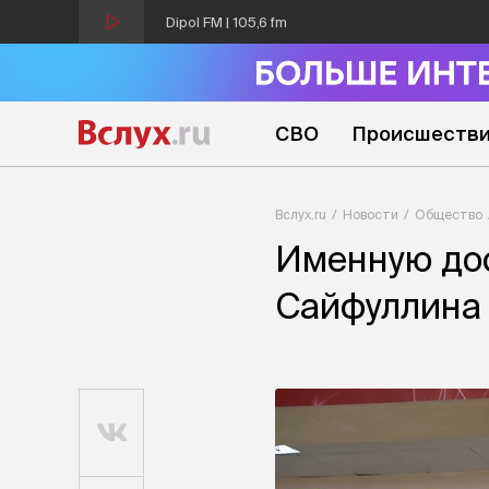
Dipol FM | 105,6 fm
СВО
Происшеств
Вслух.ru
Новости
Общество
Именную дос
Сайфуллина 