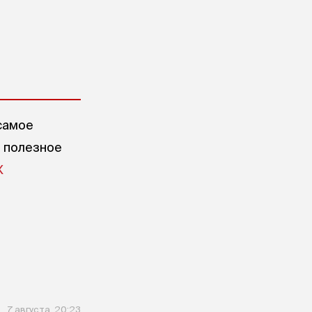
самое
е полезное
X
7 августа, 20:23