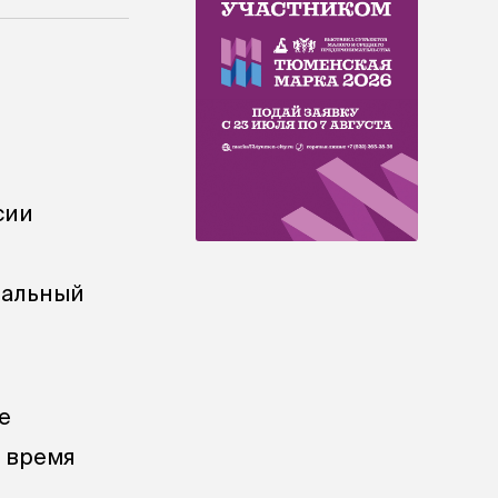
сии
нальный
е
о время