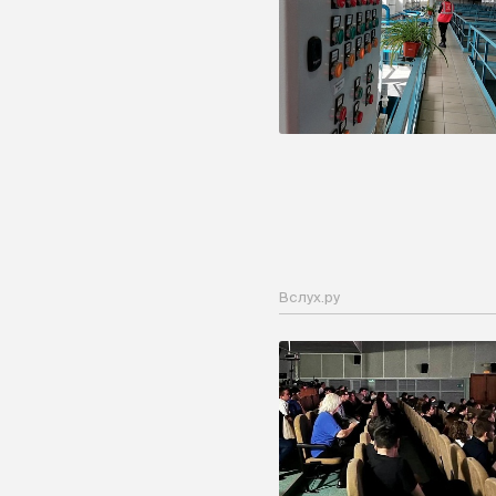
Вслух.ру