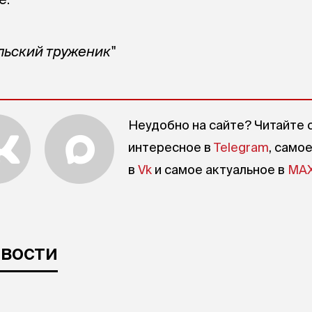
льский труженик"
Неудобно на сайте? Читайте 
интересное в
Telegram
, само
в
Vk
и самое актуальное в
MA
овости