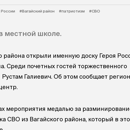
 России
#Вагайский район
#патриотизм
#СВО
в местной школе.
о района открыли именную доску Героя Рос
а. Среди почетных гостей торжественного
 Рустам Галиевич. Об этом сообщает регио
ентр.
ках мероприятия медалью за разминировани
ка СВО из Вагайского района, который в эт
е.