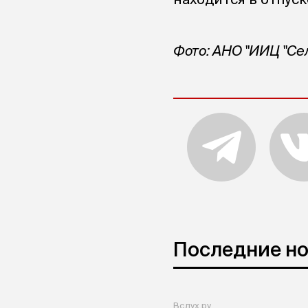
Фото: АНО "ИИЦ "Се
Последние н
Вслух.ру