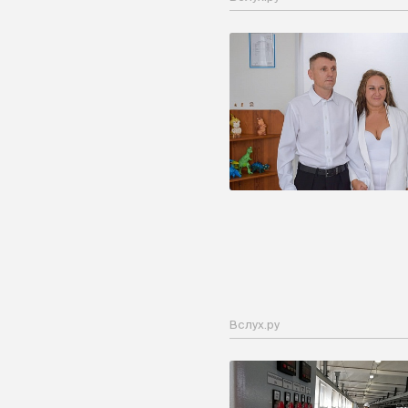
Вслух.ру