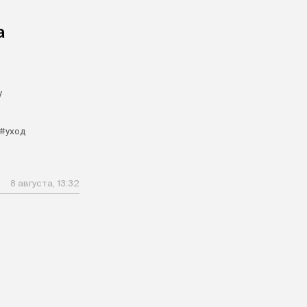
а
у
#уход
8 августа, 13:32