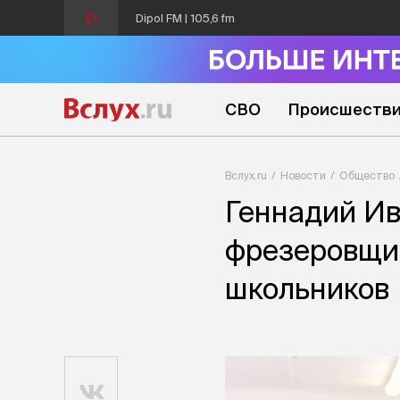
Dipol FM | 105,6 fm
СВО
Происшеств
Вслух.ru
Новости
Общество
Геннадий Ив
фрезеровщи
школьников