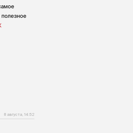
самое
е полезное
X
8 августа, 14:52