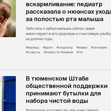
вскармливание: педиатр
рассказала о нюансах уход
за полостью рта малыша
Заботясь о зубках малыша сейчас, мама
инвестирует в его здоровую и счастливую улыбк
на долгие годы.
#малыш
#врач
#педиатр
#мама
#питание
#советы
#новости Тюмени
#тк
В тюменском Штабе
общественной поддержки
принимают бутылки для
набора чистой воды
Волонтеры доставят ее тем, кому тяжело