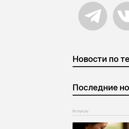
Новости по т
Последние н
Вслух.ру