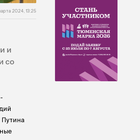
марта 2024, 13:25
и и
и со
-
адий
 Путина
нные