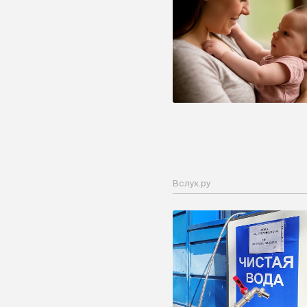
Вслух.ру