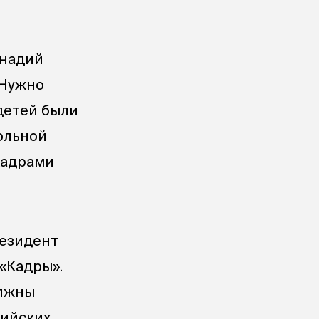
ннадий
 Нужно
детей были
кольной
кадрами
резидент
«Кадры».
олжны
сийских