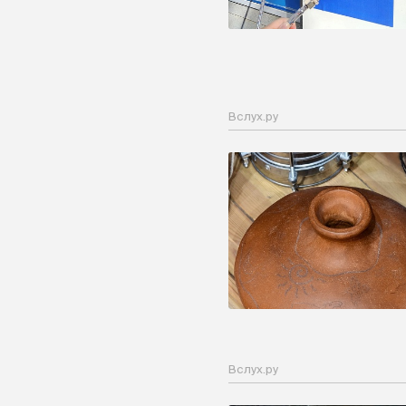
Вслух.ру
Вслух.ру