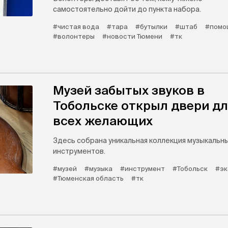
самостоятельно дойти до пункта набора.
#чистая вода
#тара
#бутылки
#штаб
#помо
#волонтеры
#новости Тюмени
#тк
Музей забытых звуков в
Тобольске открыл двери д
всех желающих
Здесь собрана уникальная коллекция музыкальн
инструментов.
#музей
#музыка
#инструмент
#Тобольск
#эк
#Тюменская область
#тк