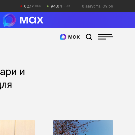
82.17
94.84
8 августа, 09:59
ари и
для