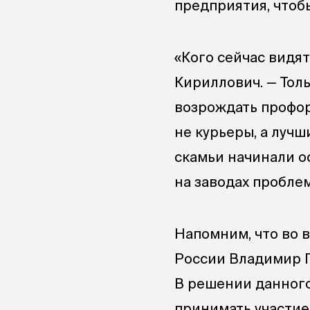
предприятия, чтобы
«Кого сейчас видя
Кириллович. — Тол
возрождать профор
не курьеры, а луч
скамьи начинали о
на заводах проблем
Напомним, что во 
России Владимир П
В решении данного
принимать участие 