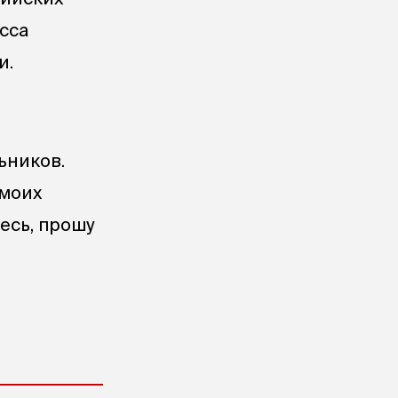
сса
и.
ьников.
 моих
есь, прошу