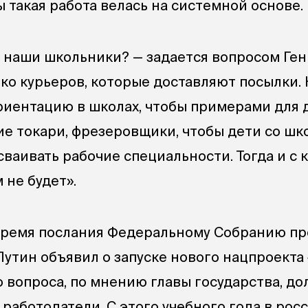
 такая работа велась на системной основе.
т наши школьники? — задается вопросом Ге
ько курьеров, которые доставляют посылки.
иентацию в школах, чтобы примерами для 
шие токари, фрезеровщики, чтобы дети со ш
сваивать рабочие специальности. Тогда и с 
 не будет».
время послания Федеральному Собранию п
утин объявил о запуске нового нацпроекта 
 вопроса, по мнению главы государства, д
работодатели. С этого учебного года в рос