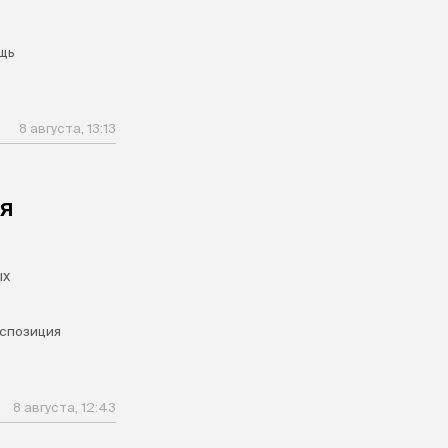
щь
8 августа, 13:13
ля
ых
спозиция
8 августа, 12:43