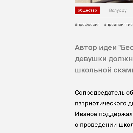
Вслух.ру
общество
#профессия
#предприятие
Автор идеи "Бе
девушки должн
школьной скам
Сопредседатель о
патриотического д
Иванов поддержал
о проведении шко