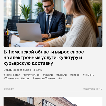
важность коротких занятий с
детьми летом
Дать детям летом полную свободу или продолжать
заниматься? Истина где-то посередине.
#логопед
#дети
#занятия
#лето
#родители
#обучение
#новости Тюмени
#тк
Вслух.ру
9 августа, 16:06