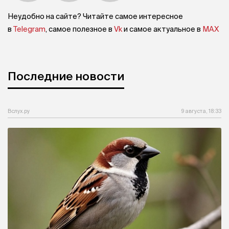
Фильм-победитель можно посмотреть по
ссылке
и в эфире 21 канала кабельного телевидения
«Тюменское время».
Фото: из личного архива Т. Воротиловой
Неудобно на сайте? Читайте самое интересное
в
Telegram
, самое полезное в
Vk
и самое актуальное в
MAX
Последние новости