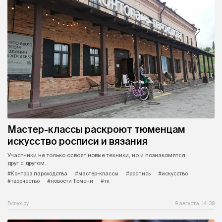
В Тюменской области вырос спрос
на электронные услуги, культуру и
курьерскую доставку
Общий оборот вырос на 3,5%.
#Тюменьстат
#статистика
#услуги
#деньги
#спрос
#Тюмень
#Тюменская область
#новости Тюмени
#тк
Вслух.ру
9 августа, 15:42