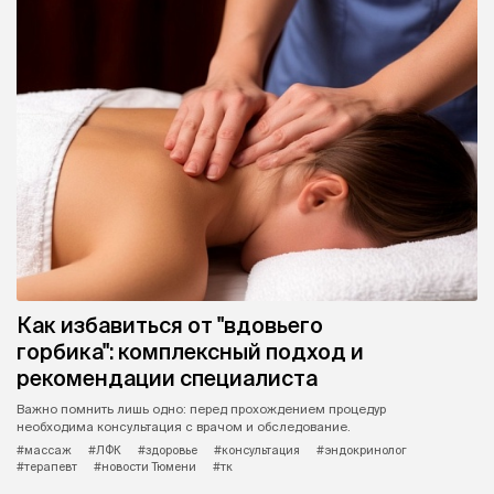
Мастер-классы раскроют тюменцам
искусство росписи и вязания
Участники не только освоят новые техники, но и познакомятся
друг с другом.
#Контора пароходства
#мастер-классы
#роспись
#искусство
#творчество
#новости Тюмени
#тк
Вслух.ру
9 августа, 14:39