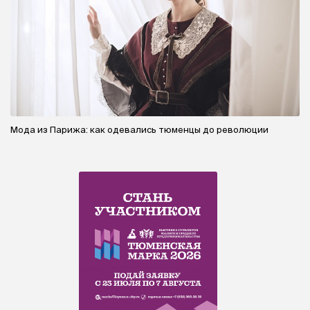
Шифр на щите: тайны герба Тюмени