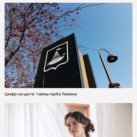
Как избавиться от "вдовьего
горбика": комплексный подход и
рекомендации специалиста
Важно помнить лишь одно: перед прохождением процедур
необходима консультация с врачом и обследование.
#массаж
#ЛФК
#здоровье
#консультация
#эндокринолог
#терапевт
#новости Тюмени
#тк