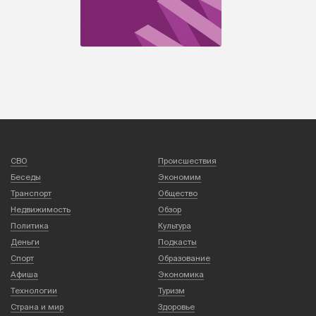
Мода из Парижа: как одевались тюменцы до революции