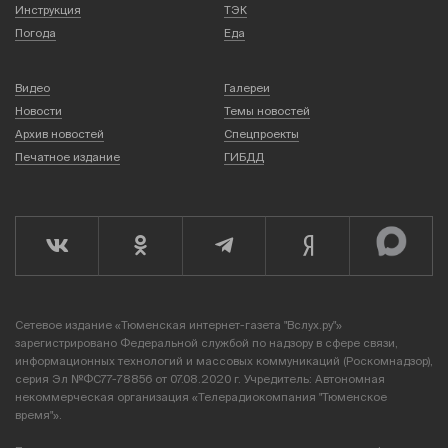
СВО
Происшествия
Беседы
Экономим
Транспорт
Общество
Недвижимость
Обзор
Политика
Культура
Деньги
Подкасты
Спорт
Образование
Афиша
Экономика
Технологии
Туризм
Страна и мир
Здоровье
Инструкция
ТЭК
Погода
Еда
Видео
Галереи
Новости
Темы новостей
Архив новостей
Спецпроекты
Печатное издание
ГИБДД