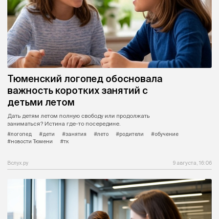
Нужно найти воробьиный куст и/или посчитать количество
встреченных во время прогулки воробьев.
#птицы
#воробей
#перепись
#орнитологи
#акция
#новости России
#новости Тюмени
#тк
Вслух.ру
9 августа, 17:43
Тюменский логопед обосновала