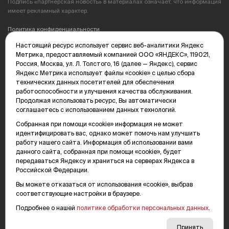
Настоящий ресурс использует сервис веб-аналитики Яндекс
Метрика, предоставляемый компанией ООО «ЯНДЕКС», 119021,
Россия, Москва, ул. Л. Толстого, 16 (далее — Яндекс), сервис
Яндекс Метрика использует файлы «cookie» с целью сбора
Сетевое издание «Тюменская интернет-газета "Вслух.ру"»
технических данных посетителей для обеспечения
зарегистрировано Федеральной службой по надзору в сфере связи,
работоспособности и улучшения качества обслуживания.
информационных технологий и массовых коммуникаций (Роскомнадзор),
Продолжая использовать ресурс, Вы автоматически
серия Эл №ФС77-78856 от 07.08.2020 г. Учредитель: Автономная
соглашаетесь с использованием данных технологий.
некоммерческая организация «Телерадиокомпания "Тюменское
Собранная при помощи «cookie» информация не может
время"».
идентифицировать вас, однако может помочь нам улучшить
работу нашего сайта. Информация об использовании вами
Подпись «партнерская новость» в материалах означает, что информация
данного сайта, собранная при помощи «cookie», будет
имеет рекламный характер.
передаваться Яндексу и храниться на серверах Яндекса в
Российской Федерации.
Политика конфиденциальности
Вы можете отказаться от использования «cookie», выбрав
Редакция: 625035, Тюмень, пр. Геологоразведчиков, 28А
соответствующие настройки в браузере.
(3452) 68-89-05
Подробнее о нашей
политике обработки персональных данных
.
edit@vsluh.ru
Принять
Главный редактор: Панкина Т.Ю.