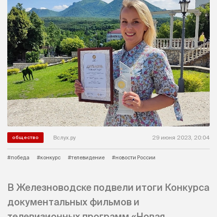
Вслух.ру
29 июня 2023, 20:04
общество
#победа
#конкурс
#телевидение
#новости России
В Железноводске подвели итоги Конкурса
документальных фильмов и
телевизионных программ «Новая