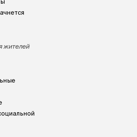
ры
начнется
ля жителей
льные
е
 социальной