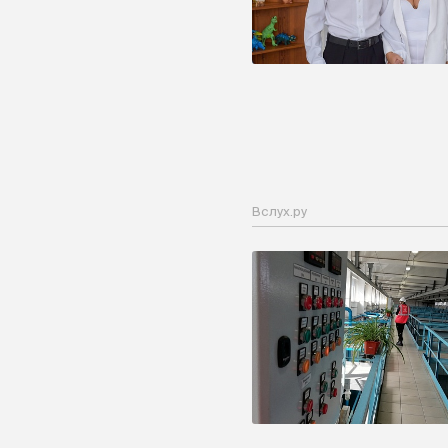
Вслух.ру