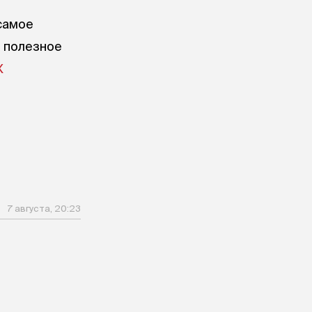
самое
е полезное
X
7 августа, 20:23