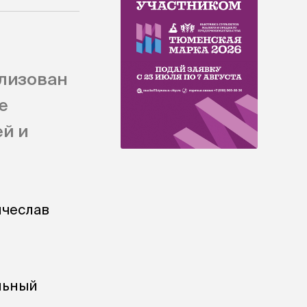
ализован
е
й и
ячеслав
альный