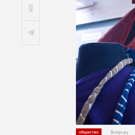
Вслух.ру
общество