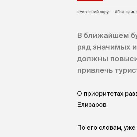
#Уватский округ
#Год един
В ближайшем бу
ряд значимых и
должны повыси
привлечь турис
О приоритетах раз
Елизаров.
По его словам, уж