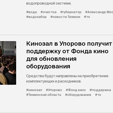
водопроводной системе.
#вода
#очистка
#губернатор
#Александр Мо
#водозабор
#новости Тюмени
#тк
Кинозал в Упорово получит
поддержку от Фонда кино
для обновления
оборудования
Средства будут направлены на приобретение
комплектующих и расходников.
#кинозал
#Упорово
#Фонд кино
#поддержка
#Тюменская область
#оборудование
#тк