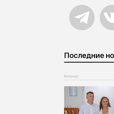
Последние н
Вслух.ру