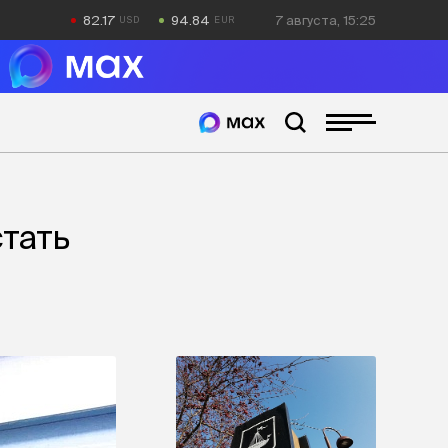
82.17
94.84
7 августа, 15:25
стать