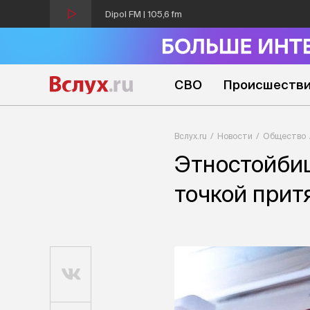
Dipol FM | 105,6 fm
СВО
Происшеств
Вслух.ru
Новости
Общество
Этностойбищ
точкой прит