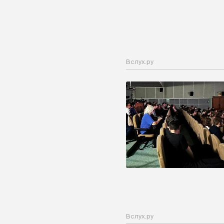
Вслух.ру
Вслух.ру