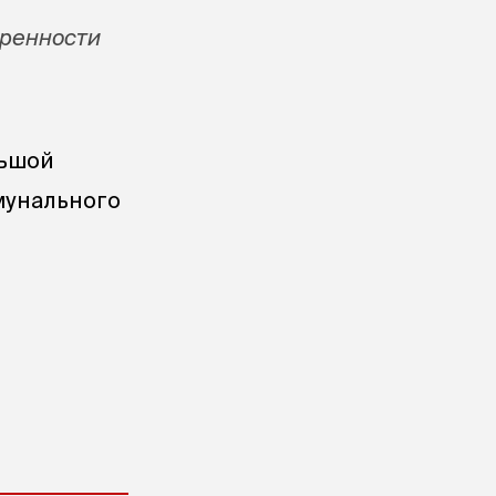
еренности
льшой
мунального