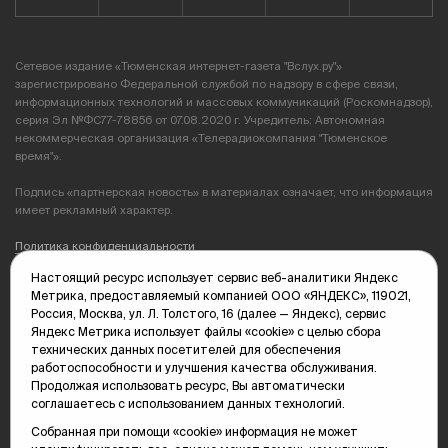
Сетевое издание «Тюменская интернет-газета "Вслух.ру"»
зарегистрировано Федеральной службой по надзору в сфере связи,
информационных технологий и массовых коммуникаций (Роскомнадзор),
серия Эл №ФС77-78856 от 07.08.2020 г. Учредитель: Автономная
некоммерческая организация «Телерадиокомпания "Тюменское
время"».
Подпись «партнерская новость» в материалах означает, что информация
имеет рекламный характер.
Политика конфиденциальности
Настоящий ресурс использует сервис веб-аналитики Яндекс
Редакция: 625035, Тюмень, пр. Геологоразведчиков, 28А
Метрика, предоставляемый компанией ООО «ЯНДЕКС», 119021,
(3452) 68-89-05
Россия, Москва, ул. Л. Толстого, 16 (далее — Яндекс), сервис
edit@vsluh.ru
Яндекс Метрика использует файлы «cookie» с целью сбора
технических данных посетителей для обеспечения
Главный редактор: Панкина Т.Ю.
работоспособности и улучшения качества обслуживания.
kika@vsluh.ru
Продолжая использовать ресурс, Вы автоматически
соглашаетесь с использованием данных технологий.
По вопросам рекламы:
(3452) 68-89-78
Собранная при помощи «cookie» информация не может
kotovaev@sibinformburo.ru