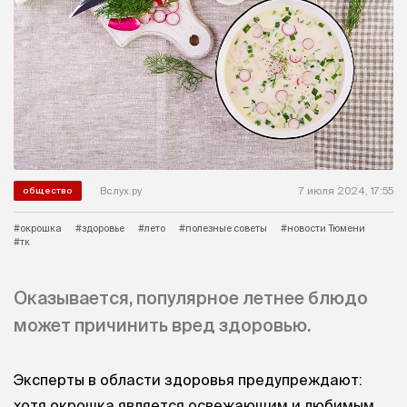
Вслух.ру
7 июля 2024, 17:55
общество
#окрошка
#здоровье
#лето
#полезные советы
#новости Тюмени
#тк
Оказывается, популярное летнее блюдо
может причинить вред здоровью.
Эксперты в области здоровья предупреждают:
хотя окрошка является освежающим и любимым