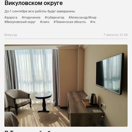
Викуловском округе
До 1 сентября все работы будут завершены.
#дорога
#поручение
#губернатор
#Александр Моор
#Викуловский округ
#село
#Тюменская область
#тк
Вслух.ру
7 августа, 12:49