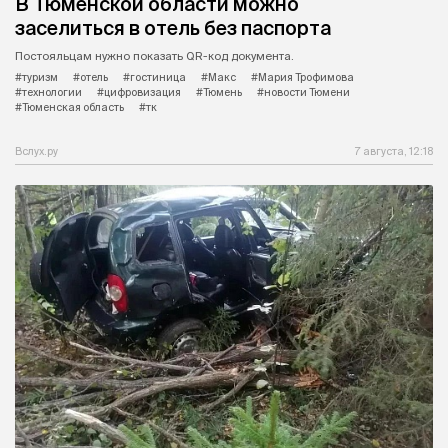
В Тюменской области можно
заселиться в отель без паспорта
Постояльцам нужно показать QR-код документа.
#туризм
#отель
#гостиница
#Макс
#Мария Трофимова
#технологии
#цифровизация
#Тюмень
#новости Тюмени
#Тюменская область
#тк
Вслух.ру
7 августа, 12:18