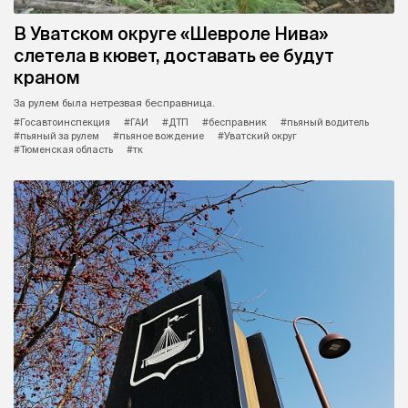
В Уватском округе «Шевроле Нива»
слетела в кювет, доставать ее будут
краном
За рулем была нетрезвая бесправница.
#Госавтоинспекция
#ГАИ
#ДТП
#бесправник
#пьяный водитель
#пьяный за рулем
#пьяное вождение
#Уватский округ
#Тюменская область
#тк