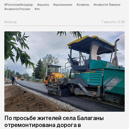
#Роспотребнадзор
#школа
#школьники
#советы
#новости Тюмени
#новости России
#тк
Вслух.ру
7 августа, 12:55
По просьбе жителей села Балаганы
отремонтирована дорога в