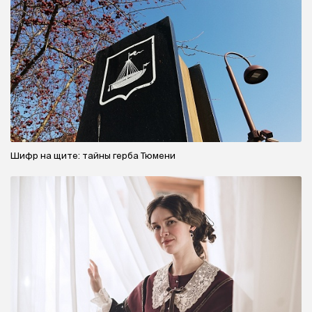
Шифр на щите: тайны герба Тюмени