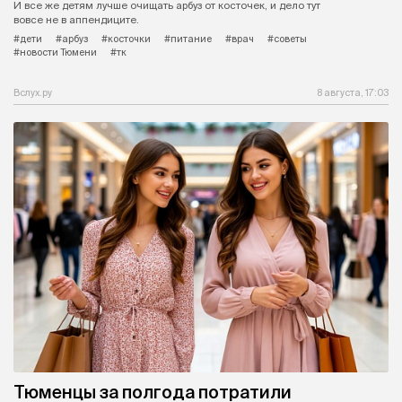
И все же детям лучше очищать арбуз от косточек, и дело тут
вовсе не в аппендиците.
#дети
#арбуз
#косточки
#питание
#врач
#советы
#новости Тюмени
#тк
Вслух.ру
8 августа, 17:03
Тюменцы за полгода потратили