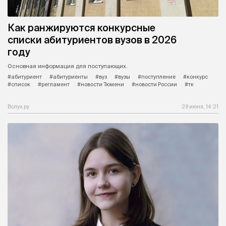
Как ранжируются конкурсные
списки абитуриентов вузов в 2026
году
Основная информация для поступающих.
#абитуриент
#абитуриенты
#вуз
#вузы
#поступление
#конкурс
#список
#регламент
#новости Тюмени
#новости России
#тк
Вслух.ру
29 июня, 14:21