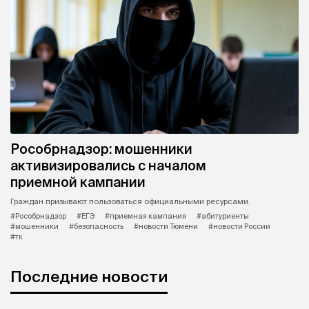
Рособрнадзор: мошенники
активизировались с началом
приемной кампании
Граждан призывают пользоваться официальными ресурсами.
#Рособрнадзор
#ЕГЭ
#приемная кампания
#абитуриенты
#мошенники
#безопасность
#новости Тюмени
#новости России
#тк
Последние новости