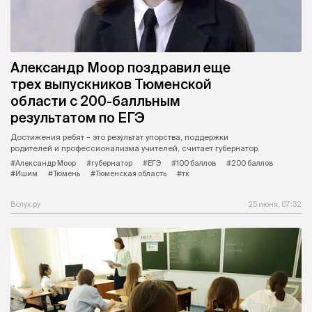
Александр Моор поздравил еще
трех выпускников Тюменской
области с 200-балльным
результатом по ЕГЭ
Достижения ребят – это результат упорства, поддержки
родителей и профессионализма учителей, считает губернатор.
#Александр Моор
#губернатор
#ЕГЭ
#100 баллов
#200 баллов
#Ишим
#Тюмень
#Тюменская область
#тк
Вслух.ру
25 июня, 07:32