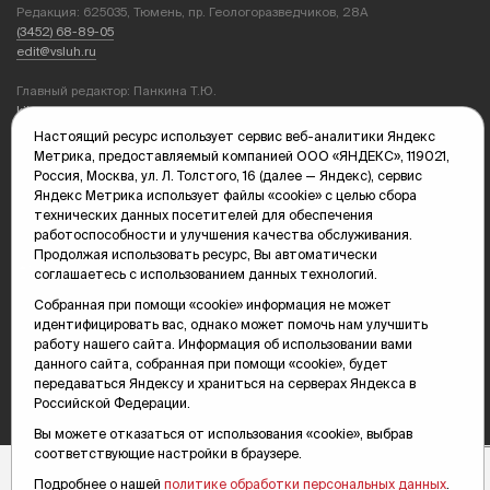
Редакция: 625035, Тюмень, пр. Геологоразведчиков, 28А
(3452) 68-89-05
edit@vsluh.ru
Главный редактор: Панкина Т.Ю.
kika@vsluh.ru
Настоящий ресурс использует сервис веб-аналитики Яндекс
По вопросам рекламы:
Метрика, предоставляемый компанией ООО «ЯНДЕКС», 119021,
(3452) 68-89-78
Россия, Москва, ул. Л. Толстого, 16 (далее — Яндекс), сервис
kotovaev@sibinformburo.ru
Яндекс Метрика использует файлы «cookie» с целью сбора
mim@vsluh.ru
технических данных посетителей для обеспечения
работоспособности и улучшения качества обслуживания.
Продолжая использовать ресурс, Вы автоматически
соглашаетесь с использованием данных технологий.
Собранная при помощи «cookie» информация не может
идентифицировать вас, однако может помочь нам улучшить
работу нашего сайта. Информация об использовании вами
данного сайта, собранная при помощи «cookie», будет
© 2000-2026 Тюменская интернет-газета «Вслух.ру»
16+
передаваться Яндексу и храниться на серверах Яндекса в
Карта сайта
Российской Федерации.
Вы можете отказаться от использования «cookie», выбрав
соответствующие настройки в браузере.
Подробнее о нашей
политике обработки персональных данных
.