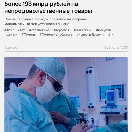
более 193 млрд рублей на
непродовольственные товары
Самые скромные расходы пришлись на февраль,
максимальный чек установлен в июне.
#Тюменьстат
#статистика
#торговля
#магазины
#покупки
#деньги
#Тюмень
#Тюменская область
#новости Тюмени
#тк
Вслух.ру
8 августа, 16:53