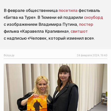
В феврале общественница
посетила
фестиваль
«Битва на Туре». В Тюмени ей подарили
сноуборд
с изображением Владимира Путина,
постер
фильма «Каравелла Крапивина»,
свитшот
с надписью «Человек, который изменил все».
Вслух.ру
24 февраля 2024, 19:40