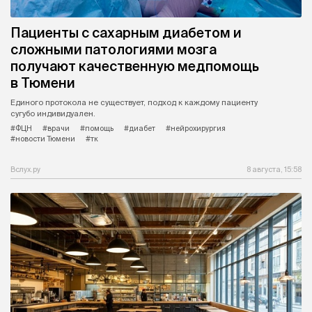
Пациенты с сахарным диабетом и
сложными патологиями мозга
получают качественную медпомощь
в Тюмени
Единого протокола не существует, подход к каждому пациенту
сугубо индивидуален.
#ФЦН
#врачи
#помощь
#диабет
#нейрохирургия
#новости Тюмени
#тк
Вслух.ру
8 августа, 15:58