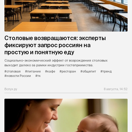
Столовые возвращаются: эксперты
фиксируют запрос россиян на
простую и понятную еду
Социально-экономический эффект от возрождения столовых
выходит далеко за рамки индустрии гостеприимства.
#столовая
#питание
#кафе
#ресторан
#общепит
#тренд
#новости России
#тк
Вслух.ру
8 августа, 14:52