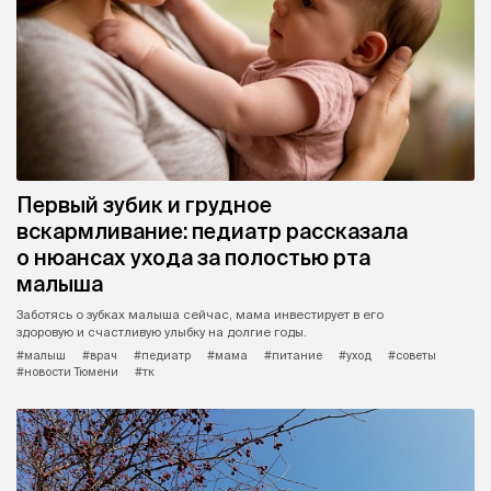
Первый зубик и грудное
вскармливание: педиатр рассказала
о нюансах ухода за полостью рта
малыша
Заботясь о зубках малыша сейчас, мама инвестирует в его
здоровую и счастливую улыбку на долгие годы.
#малыш
#врач
#педиатр
#мама
#питание
#уход
#советы
#новости Тюмени
#тк