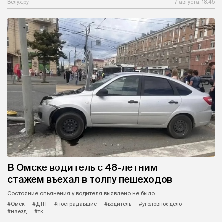
Вслух.ру
7 августа, 18:45
В Омске водитель с 48-летним
стажем въехал в толпу пешеходов
Состояние опьянения у водителя выявлено не было.
#Омск
#ДТП
#пострадавшие
#водитель
#уголовное дело
#наезд
#тк