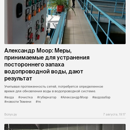
Александр Моор: Меры,
принимаемые для устранения
постороннего запаха
водопроводной воды, дают
результат
Учитывая протяженность сетей, потребуется определенное
время для обновления воды в водопроводной системе.
#вода
#очистка
#губернатор
#Александр Моор
#водозабор
#новости Тюмени
#тк
Вслух.ру
7 августа, 19:17