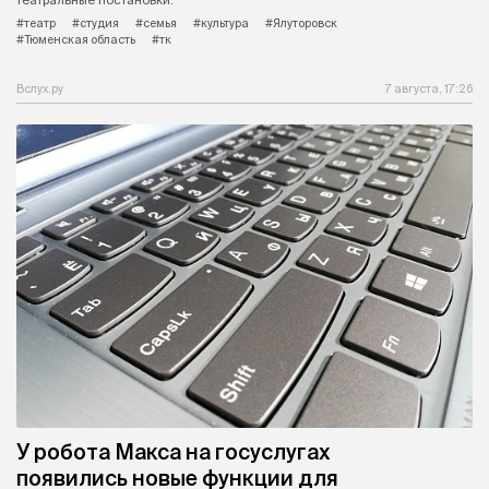
театральные постановки.
#театр
#студия
#семья
#культура
#Ялуторовск
#Тюменская область
#тк
Вслух.ру
7 августа, 17:26
У робота Макса на госуслугах
появились новые функции для