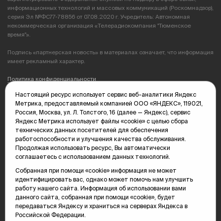
информационных технологий и массовых коммуникаций (Роскомнадзор),
серия Эл №ФС77-78856 от 07.08.2020 г. Учредитель: Автономная
некоммерческая организация «Телерадиокомпания "Тюменское
время"».
Подпись «партнерская новость» в материалах означает, что информация
имеет рекламный характер.
Политика конфиденциальности
Настоящий ресурс использует сервис веб-аналитики Яндекс
Редакция: 625035, Тюмень, пр. Геологоразведчиков, 28А
Метрика, предоставляемый компанией ООО «ЯНДЕКС», 119021,
(3452) 68-89-05
Россия, Москва, ул. Л. Толстого, 16 (далее — Яндекс), сервис
edit@vsluh.ru
Яндекс Метрика использует файлы «cookie» с целью сбора
технических данных посетителей для обеспечения
Главный редактор: Панкина Т.Ю.
работоспособности и улучшения качества обслуживания.
kika@vsluh.ru
Продолжая использовать ресурс, Вы автоматически
соглашаетесь с использованием данных технологий.
По вопросам рекламы:
(3452) 68-89-78
Собранная при помощи «cookie» информация не может
kotovaev@sibinformburo.ru
идентифицировать вас, однако может помочь нам улучшить
mim@vsluh.ru
работу нашего сайта. Информация об использовании вами
данного сайта, собранная при помощи «cookie», будет
передаваться Яндексу и храниться на серверах Яндекса в
Российской Федерации.