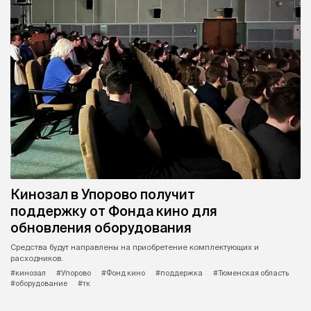
Кинозал в Упорово получит
поддержку от Фонда кино для
обновления оборудования
Средства будут направлены на приобретение комплектующих и
расходников.
#кинозал
#Упорово
#Фонд кино
#поддержка
#Тюменская область
#оборудование
#тк