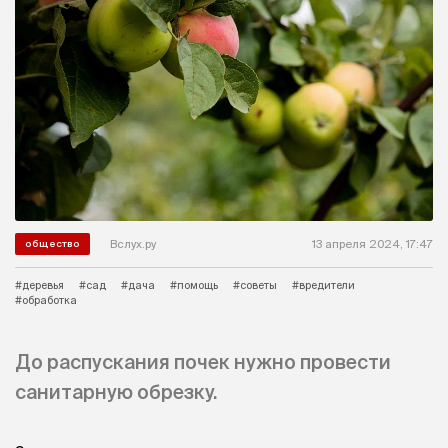
Вслух.ру
13 апреля 2024, 17:47
общество
#деревья
#сад
#дача
#помощь
#советы
#вредители
#обработка
До распускания почек нужно провести
санитарную обрезку.