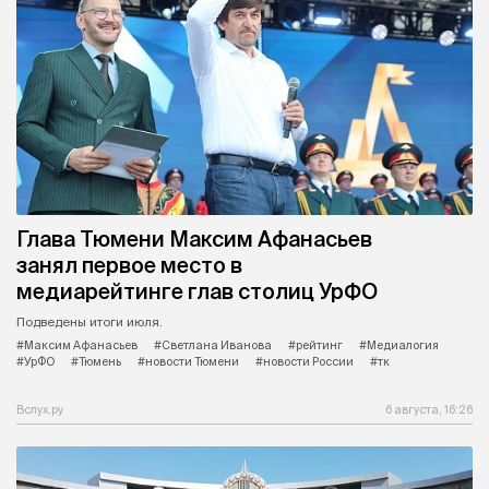
Глава Тюмени Максим Афанасьев
занял первое место в
медиарейтинге глав столиц УрФО
Подведены итоги июля.
#Максим Афанасьев
#Светлана Иванова
#рейтинг
#Медиалогия
#УрФО
#Тюмень
#новости Тюмени
#новости России
#тк
Вслух.ру
6 августа, 16:26