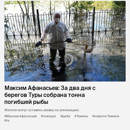
Максим Афанасьев: За два дня с
берегов Туры собрана тонна
погибшей рыбы
Жители могут оставить заявку на утилизацию.
#Максим Афанасьев
#паводок
#рыба
#Тюмень
#новости Тюмени
#тк