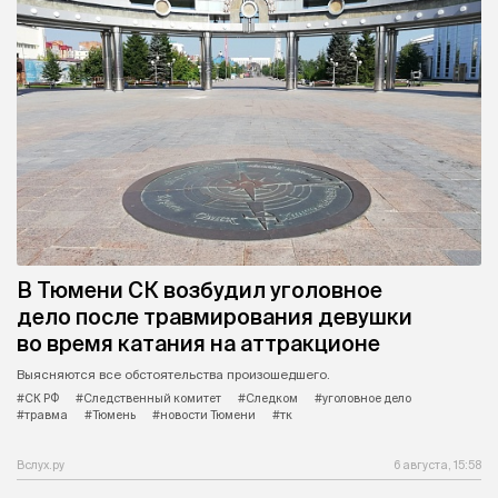
В Тюмени СК возбудил уголовное
дело после травмирования девушки
во время катания на аттракционе
Выясняются все обстоятельства произошедшего.
#СК РФ
#Следственный комитет
#Следком
#уголовное дело
#травма
#Тюмень
#новости Тюмени
#тк
Вслух.ру
6 августа, 15:58