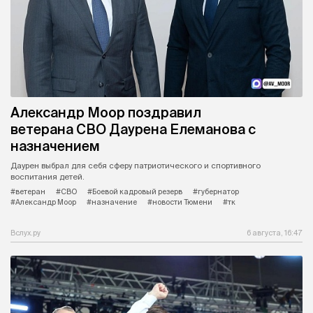
Александр Моор поздравил
ветерана СВО Даурена Елеманова с
назначением
Даурен выбрал для себя сферу патриотического и спортивного
воспитания детей.
#ветеран
#СВО
#Боевой кадровый резерв
#губернатор
#Александр Моор
#назначение
#новости Тюмени
#тк
Вслух.ру
6 августа, 16:47