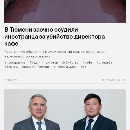
В Тюмени заочно осудили
иностранца за убийство директора
кафе
Преступника объявили в международный розыск, его отправят
в колонию строгого режима.
#прокуратура
#суд
#приговор
#убийство
#кафе
#стрельба
#Тюмень
#новости Тюмени
#новости мира
#тк
Вслух.ру
6 августа, 17:04