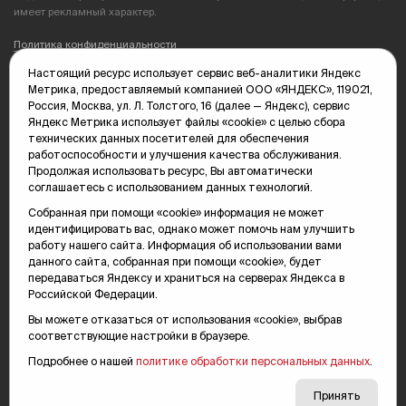
имеет рекламный характер.
Политика конфиденциальности
Настоящий ресурс использует сервис веб-аналитики Яндекс
Редакция: 625035, Тюмень, пр. Геологоразведчиков, 28А
Метрика, предоставляемый компанией ООО «ЯНДЕКС», 119021,
(3452) 68-89-05
Россия, Москва, ул. Л. Толстого, 16 (далее — Яндекс), сервис
edit@vsluh.ru
Яндекс Метрика использует файлы «cookie» с целью сбора
технических данных посетителей для обеспечения
Главный редактор: Панкина Т.Ю.
работоспособности и улучшения качества обслуживания.
kika@vsluh.ru
Продолжая использовать ресурс, Вы автоматически
соглашаетесь с использованием данных технологий.
По вопросам рекламы:
(3452) 68-89-78
Собранная при помощи «cookie» информация не может
kotovaev@sibinformburo.ru
идентифицировать вас, однако может помочь нам улучшить
mim@vsluh.ru
работу нашего сайта. Информация об использовании вами
данного сайта, собранная при помощи «cookie», будет
передаваться Яндексу и храниться на серверах Яндекса в
Российской Федерации.
Вы можете отказаться от использования «cookie», выбрав
соответствующие настройки в браузере.
Подробнее о нашей
политике обработки персональных данных
.
© 2000-2026 Тюменская интернет-газета «Вслух.ру»
16+
Карта сайта
Принять