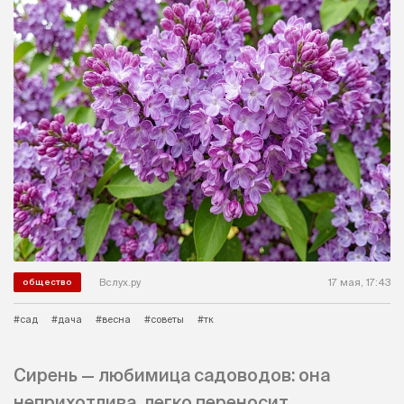
Вслух.ру
17 мая, 17:43
общество
#сад
#дача
#весна
#советы
#тк
Сирень — любимица садоводов: она
неприхотлива, легко переносит