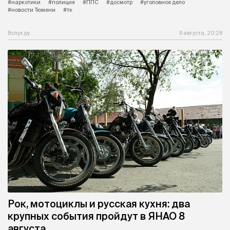
#наркотики
#полиция
#ППС
#досмотр
#уголовное дело
#новости Тюмени
#тк
Вслух.ру
6 августа, 20:28
Рок, мотоциклы и русская кухня: два
крупных события пройдут в ЯНАО 8
августа