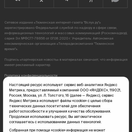
Сетевое издание «Тюменская интернет-газета "Вслух.ру"»
зарегистрировано Федеральной службой по надзору в сфере связи,
информационных технологий и массовых коммуникаций (Роскомнадзор),
серия Эл №ФС77-78856 от 07.08.2020 г. Учредитель: Автономная
некоммерческая организация «Телерадиокомпания "Тюменское
время"».
Подпись «партнерская новость» в материалах означает, что информация
имеет рекламный характер.
Политика конфиденциальности
Настоящий ресурс использует сервис веб-аналитики Яндекс
Редакция: 625035, Тюмень, пр. Геологоразведчиков, 28А
Метрика, предоставляемый компанией ООО «ЯНДЕКС», 119021,
(3452) 68-89-05
Россия, Москва, ул. Л. Толстого, 16 (далее — Яндекс), сервис
edit@vsluh.ru
Яндекс Метрика использует файлы «cookie» с целью сбора
технических данных посетителей для обеспечения
Главный редактор: Панкина Т.Ю.
работоспособности и улучшения качества обслуживания.
kika@vsluh.ru
Продолжая использовать ресурс, Вы автоматически
соглашаетесь с использованием данных технологий.
По вопросам рекламы:
(3452) 68-89-78
Собранная при помощи «cookie» информация не может