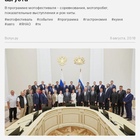
В программе мотофестиваля - соревнования, мотопробег,
показательные выступления и рок-хиты.
#мотофестиваль
#событие
#программа
#гастрономия
#кухня
#авто
#ЯНАО
#тк
Вслух.ру
6 августа, 20:18