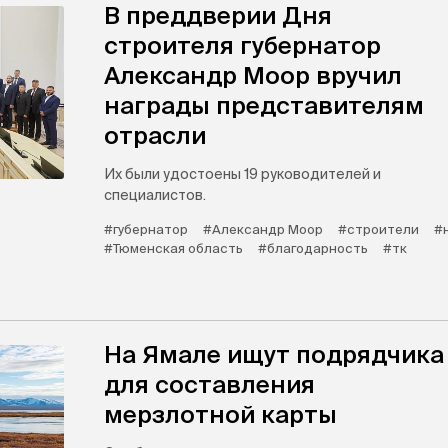
В преддверии Дня
строителя губернатор
Александр Моор вручил
награды представителям
отрасли
Их были удостоены 19 руководителей и
специалистов.
#губернатор
#Александр Моор
#строители
#
#Тюменская область
#благодарность
#тк
На Ямале ищут подрядчика
для составления
мерзлотной карты