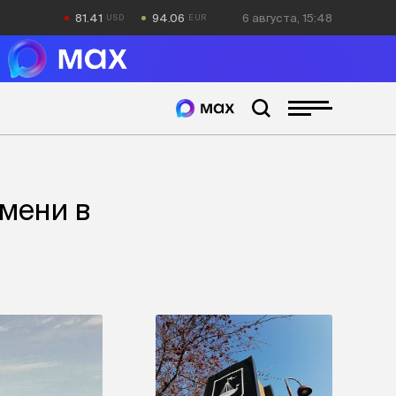
81.41
94.06
6 августа, 15:48
юмени в