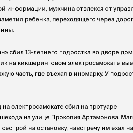
й информации, мужчина отвлекся от управ
заметил ребенка, переходящего через дорог
пины.
н» сбил 13-летнего подростка во дворе дом
ик на кикшеринговом электросамокате вые
зжую часть, где въехал в иномарку. У подро
 на электросамокате сбил на тротуаре
шехода на улице Прокопия Артамонова. Ма
 сестрой на остановку, навстречу им ехал н