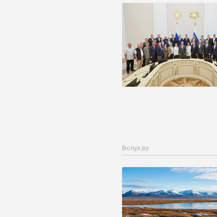
Вслух.ру