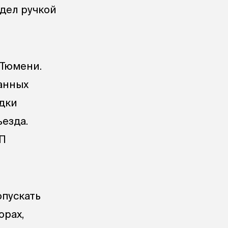
дел ручкой
 Тюмени.
ванных
адки
ъезда.
ТП
опускать
орах,