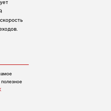
вует
й
 скорость
еходов.
самое
е полезное
X