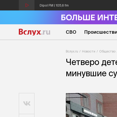
Dipol FM | 105,6 fm
СВО
Происшеств
Вслух.ru
Новости
Общество
Четверо дет
минувшие с