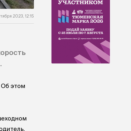
тября 2023, 12:15
корость
.
 Об этом
шеходном
одитель.