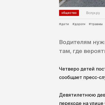
Вслух.ру
общество
#дети
#дороги
#травмы
Водителям нуж
там, где вероя
Четверо детей пос
сообщает пресс-сл
Девятилетнюю дево
переходе на улице 