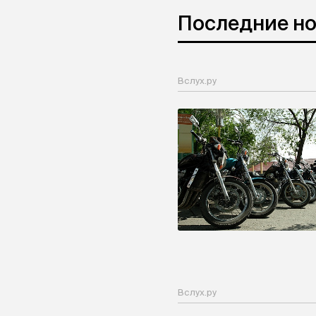
Последние н
Вслух.ру
Вслух.ру