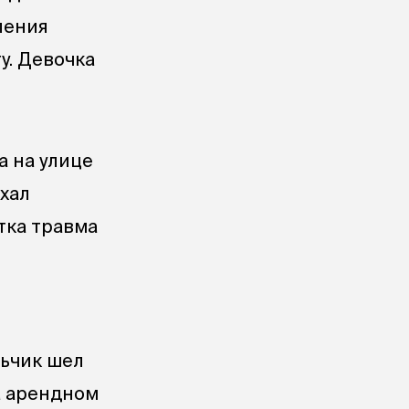
ления
у. Девочка
а на улице
хал
стка травма
льчик шел
а арендном