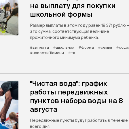
на выплату для покупки
школьной формы
Размер выплаты в этом году равен 18 371 рублю –
это сумма, соответствующая величине
прожиточного минимума ребенка.
#выплата
#школьная
#форма
#семья
#соци
#новости Тюмени
#тк
"Чистая вода": график
работы передвижных
пунктов набора воды на 8
августа
Передвижные пункты будут работать в течение
всего дня.