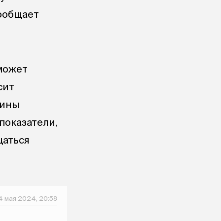
ообщает
 может
сит
чины
показатели,
щаться
4 мая 2024, 20:58