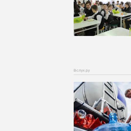
Вслух.ру