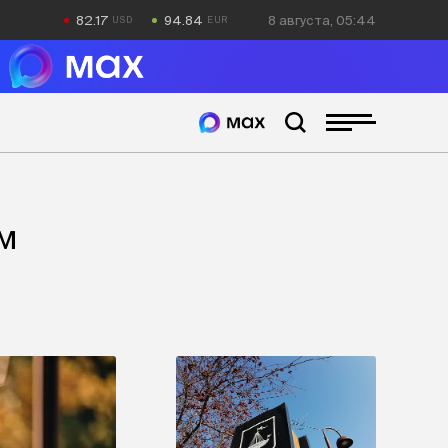
82.17
94.84
8 августа, 05:44
им