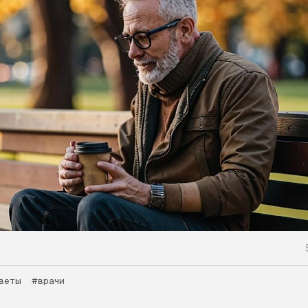
веты
#врачи