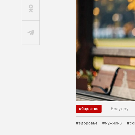
Вслух.ру
общество
#здоровье
#мужчины
#со