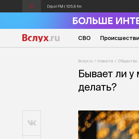
Dipol FM | 105,6 fm
СВО
Происшеств
Вслух.ru
Новости
Общество
Бывает ли у 
делать?