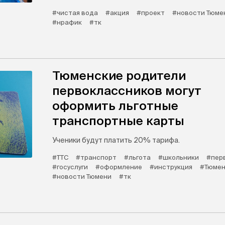
#чистая вода
#акция
#проект
#новости Тюме
#нрафик
#тк
Тюменские родители
первоклассников могут
оформить льготные
транспортные карты
Ученики будут платить 20% тарифа.
#ТТС
#транспорт
#льгота
#школьники
#пер
#госуслуги
#оформление
#инструкция
#Тюмен
#новости Тюмени
#тк