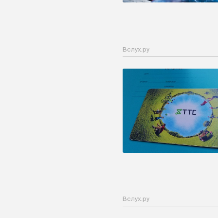
Вслух.ру
Вслух.ру