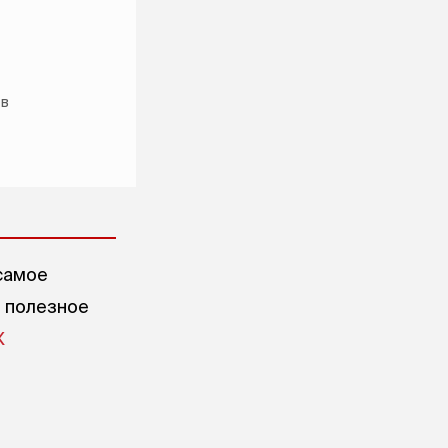
 в
самое
е полезное
X