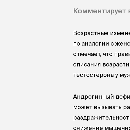
Комментирует в
Возрастные измен
по аналогии с жен
отмечает, что пра
описания возрастн
тестостерона у му
Андрогинный дефиц
может вызывать ра
раздражительность
снижение мышечно