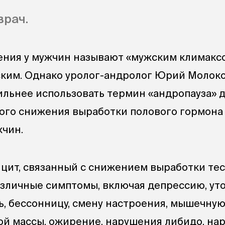
рач.
ения у мужчин называют «мужским климакс
ским. Однако уролог-андролог Юрий Молок
вильнее использовать термин «андропауза» 
ого снижения выработки полового гормона
жчин.
ит, связанный с снижением выработки тес
зличные симптомы, включая депрессию, ут
, бессонницу, смену настроения, мышечную
й массы, ожирение, нарушения либидо, на