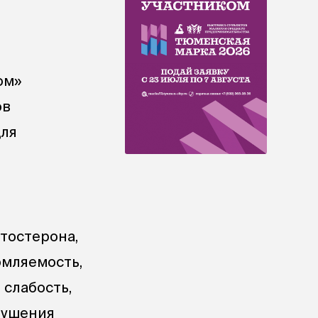
ом»
ов
для
тостерона,
омляемость,
 слабость,
рушения