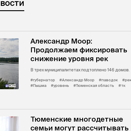
овости
Александр Моор:
Продолжаем фиксировать
снижение уровня рек
В трех муниципалитетах подтоплено 146 домов.
#губернатор
#Александр Моор
#паводок
#ре
#Пышма
#уровень
#Тюменская область
#тк
Тюменские многодетные
семьи могут рассчитывать