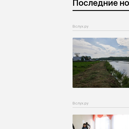
Последние н
Вслух.ру
Вслух.ру