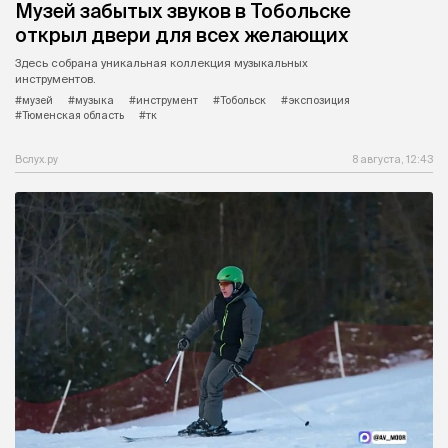
Музей забытых звуков в Тобольске
открыл двери для всех желающих
Здесь собрана уникальная коллекция музыкальных
инструментов.
#музей
#музыка
#инструмент
#Тобольск
#экспозиция
#Тюменская область
#тк
Вслух.ру
8 августа, 12:43