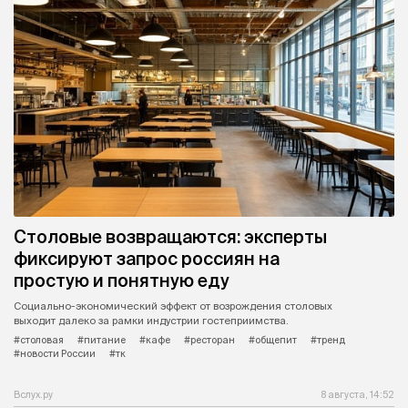
Столовые возвращаются: эксперты
фиксируют запрос россиян на
простую и понятную еду
Социально-экономический эффект от возрождения столовых
выходит далеко за рамки индустрии гостеприимства.
#столовая
#питание
#кафе
#ресторан
#общепит
#тренд
#новости России
#тк
Вслух.ру
8 августа, 14:52