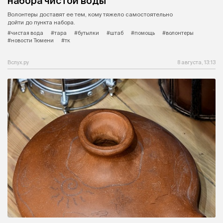
набора чистой воды
Волонтеры доставят ее тем, кому тяжело самостоятельно
дойти до пункта набора.
#чистая вода
#тара
#бутылки
#штаб
#помощь
#волонтеры
#новости Тюмени
#тк
Вслух.ру
8 августа, 13:13