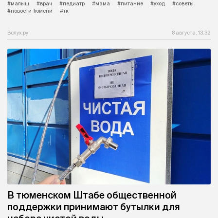
#малыш
#врач
#педиатр
#мама
#питание
#уход
#советы
#новости Тюмени
#тк
Вслух.ру
8 августа, 13:32
В тюменском Штабе общественной
поддержки принимают бутылки для