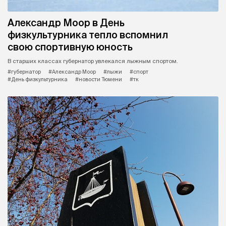
Александр Моор в День
физкультурника тепло вспомнил
свою спортивную юность
В старших классах губернатор увлекался лыжным спортом.
#губернатор
#Александр Моор
#лыжи
#спорт
#День физкультурника
#новости Тюмени
#тк