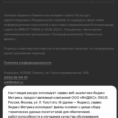
Сетевое издание «Тюменская интернет-газета "Вслух.ру"»
зарегистрировано Федеральной службой по надзору в сфере связи,
информационных технологий и массовых коммуникаций (Роскомнадзор),
серия Эл №ФС77-78856 от 07.08.2020 г. Учредитель: Автономная
некоммерческая организация «Телерадиокомпания "Тюменское
время"».
Подпись «партнерская новость» в материалах означает, что информация
имеет рекламный характер.
Политика конфиденциальности
Редакция: 625035, Тюмень, пр. Геологоразведчиков, 28А
(3452) 68-89-05
edit@vsluh.ru
Главный редактор: Панкина Т.Ю.
Настоящий ресурс использует сервис веб-аналитики Яндекс
kika@vsluh.ru
Метрика, предоставляемый компанией ООО «ЯНДЕКС», 119021,
Россия, Москва, ул. Л. Толстого, 16 (далее — Яндекс), сервис
По вопросам рекламы:
Яндекс Метрика использует файлы «cookie» с целью сбора
(3452) 68-89-78
технических данных посетителей для обеспечения
kotovaev@sibinformburo.ru
работоспособности и улучшения качества обслуживания.