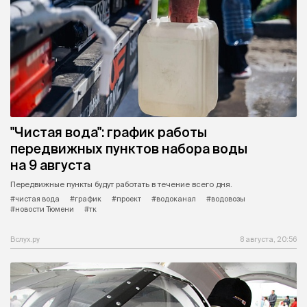
"Чистая вода": график работы
передвижных пунктов набора воды
на 9 августа
Передвижные пункты будут работать в течение всего дня.
#чистая вода
#график
#проект
#водоканал
#водовозы
#новости Тюмени
#тк
Вслух.ру
8 августа, 20:56