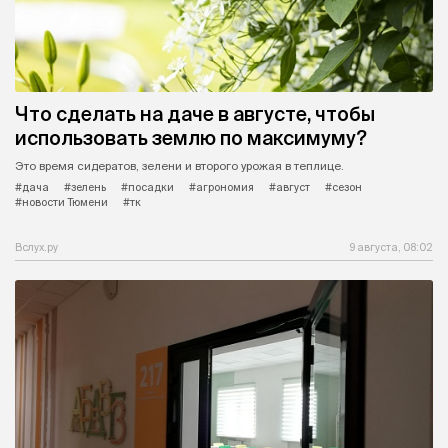
Что сделать на даче в августе, чтобы
использовать землю по максимуму?
Это время сидератов, зелени и второго урожая в теплице.
#дача
#зелень
#посадки
#агрономия
#август
#сезон
#новости Тюмени
#тк
Вслух.ру
9 августа, 08:02