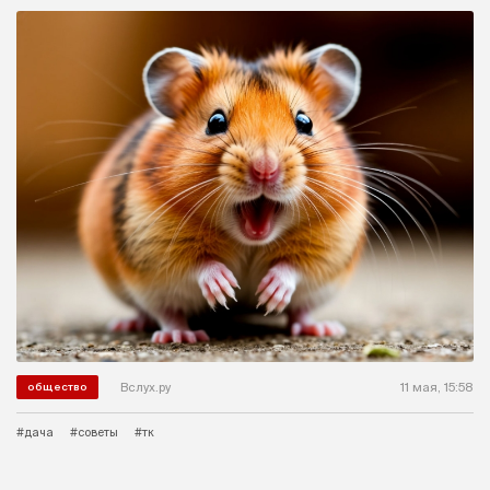
Вслух.ру
11 мая, 15:58
общество
#дача
#советы
#тк