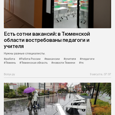
Есть сотни вакансий: в Тюменской
области востребованы педагоги и
учителя
Нужны разные специалисты.
#работа
#Работа России
#вакансии
#учителя
#педагоги
#Тюмень
#Тюменская область
#новости Тюмени
#тк
Вслух.ру
9 августа, 07:07