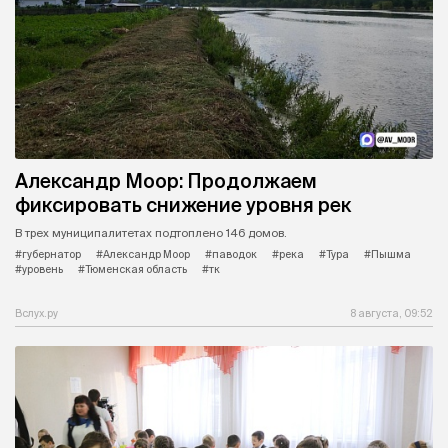
Александр Моор: Продолжаем
фиксировать снижение уровня рек
В трех муниципалитетах подтоплено 146 домов.
#губернатор
#Александр Моор
#паводок
#река
#Тура
#Пышма
#уровень
#Тюменская область
#тк
Вслух.ру
8 августа, 09:52