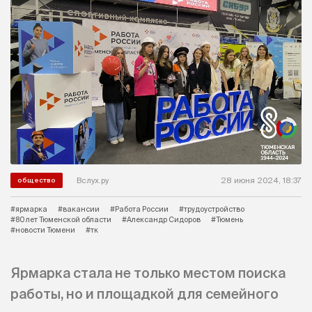
Вслух.ру
28 июня 2024, 18:37
общество
#ярмарка
#вакансии
#Работа России
#трудоустройство
#80 лет Тюменской области
#Александр Сидоров
#Тюмень
#новости Тюмени
#тк
Ярмарка стала не только местом поиска
работы, но и площадкой для семейного