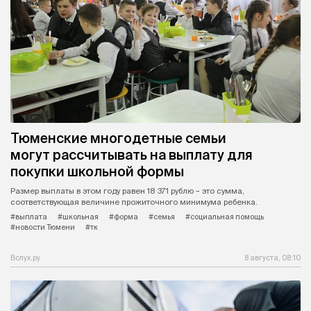
Тюменские многодетные семьи
могут рассчитывать на выплату для
покупки школьной формы
Размер выплаты в этом году равен 18 371 рублю – это сумма,
соответствующая величине прожиточного минимума ребенка.
#выплата
#школьная
#форма
#семья
#социальная помощь
#новости Тюмени
#тк
Вслух.ру
8 августа, 08:10