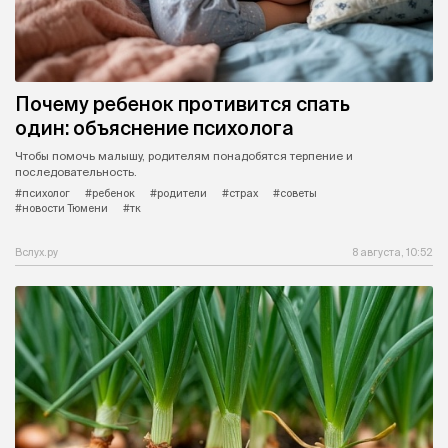
Почему ребенок противится спать
один: объяснение психолога
Чтобы помочь малышу, родителям понадобятся терпение и
последовательность.
#психолог
#ребенок
#родители
#страх
#советы
#новости Тюмени
#тк
Вслух.ру
8 августа, 10:52