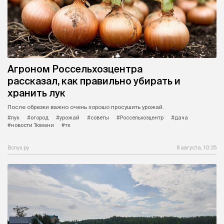
Агроном Россельхозцентра
рассказал, как правильно убирать и
хранить лук
После обрезки важно очень хорошо просушить урожай.
#лук
#огород
#урожай
#советы
#Россельхозцентр
#дача
#новости Тюмени
#тк
Вслух.ру
8 августа, 10:35